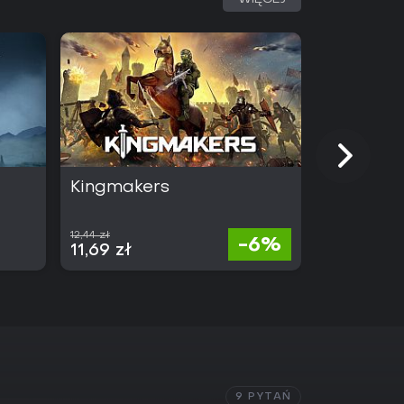
Kingmakers
ARC Rai
12,44 zł
167,80 zł
-6%
11,69 zł
77,19 zł
9 PYTAŃ