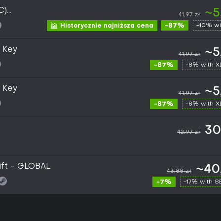
C)
~5
41,97 zł
-87%
-10% wi
Historycznie najniższa cena
 Key
~5
41,97 zł
-87%
-8% with 
 Key
~5
41,97 zł
-87%
-8% with 
30
42,97 zł
ift - GLOBAL
~40
43,88 zł
-7%
-17% with 