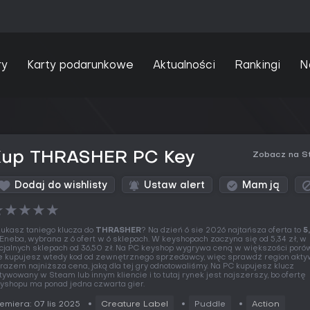
ry
Karty podarunkowe
Aktualności
Rankingi
N
Kup THRASHER PC Key
Zobacz na S
Dodaj do wishlisty
Ustaw alert
Mam ją
★
★
★
★
★
ukasz taniego klucza do
THRASHER
? Na dzień 6 sie 2026 najtańsza oferta to
5
Eneba, wybrana z 6 ofert w 6 sklepach. W keyshopach zaczyna się od 5,34 zł, w
icjalnych sklepach od 36,50 zł. Na PC keyshop wygrywa ceną w większości poró
e kupujesz wtedy kod od zewnętrznego sprzedawcy, więc sprawdź region aktywa
razem najniższa cena, jaką dla tej gry odnotowaliśmy. Na PC kupujesz klucz
tywowany w Steam lub innym kliencie i to tutaj rynek jest najszerszy, bo ofertę
yshopu ma ponad jedna czwarta gier.
emiera: 07 lis 2025
Creature Label
Puddle
Action