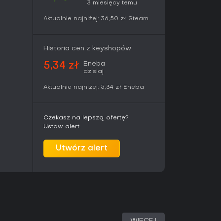
grywalną dla graczy lubiących doskonalić
3 miesięcy temu
Integracja obrazu i dźwięku tworzy spójną
Aktualnie najniżej:
36,50 zł
Steam
rzez wszystkie 27 etapów.
jonującą precyzję mechaniki okręgów oraz
órzy zwracają uwagę na intensywność obrazu w
Historia cen z keyshopów
ntach. Dostępność na PC, Steam Deck i w VR
y ceniące abstrakcyjne gry rytmiczne oparte
Eneba
5,34 zł
dzisiaj
ajdą tu spójną rozrywkę, podczas gdy gracze
ły lub elementów społecznościowych mogą
Aktualnie najniżej:
5,34 zł
Eneba
je skoncentrowane, zamknięte doświadczenie
m.
Czekasz na lepszą ofertę?
Ustaw alert.
Utwórz alert
WIĘCEJ