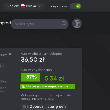
Region:
Polska
Keyshops:
Wszystkie platformy
agrody
Kup w oficjalnym sklepie:
team
36,50 zł
Kup w keyshopach:
-87%
5,34 zł
,34 zł
Historycznie najniższa cena
wnań,
cji. To
W keyshopach najtaniej w całej
naszej historii tej gry.
Zobacz historię cen