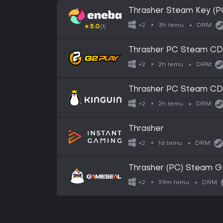
Thrasher Steam Key (P
GLOBAL
3h temu
+2
DRM:
★
5.0
(1)
Thrasher PC Steam CD
2h temu
+2
DRM:
Thrasher PC Steam CD
2h temu
+2
DRM:
Thrasher
1d temu
+2
DRM:
Thrasher (PC) Steam G
59m temu
+2
DRM: