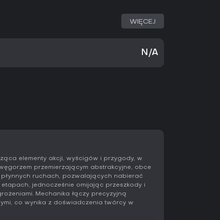
WIĘCEJ
N/A
ząca elementy akcji, wyścigów i przygody, w
m węgorzem przemierzającym abstrakcyjne, obce
na płynnych ruchach, pozwalających nabierać
h etapach, jednocześnie omijając przeszkody i
rożeniami. Mechanika łączy precyzyjną
nymi, co wynika z doświadczenia twórcy w