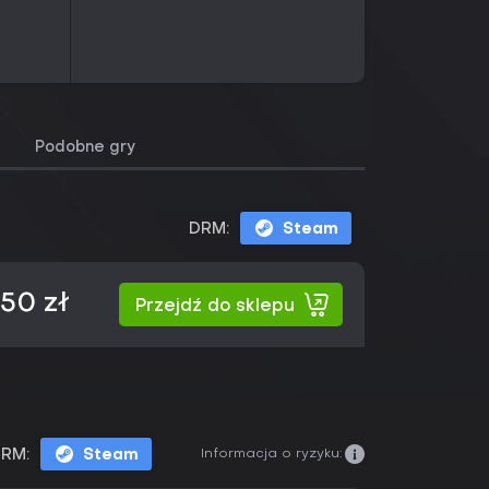
Podobne gry
DRM:
Steam
,50 zł
Przejdź do sklepu
Informacja o ryzyku:
RM:
Steam