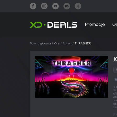
Promocje
G
Strona główna
Gry
Action
THRASHER
Sz
w 
of
al
za
ak
ke
Pr