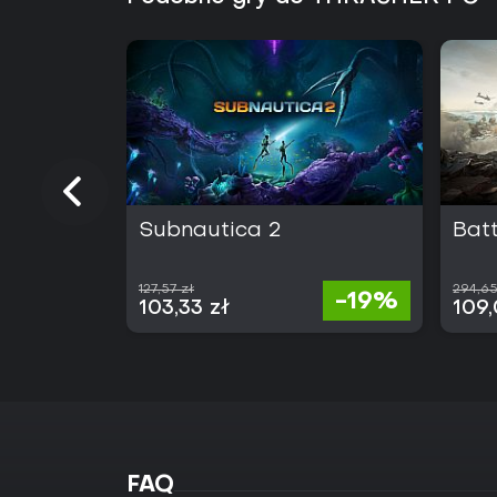
Subnautica 2
Batt
127,57 zł
294,65
-19%
103,33 zł
109,
FAQ