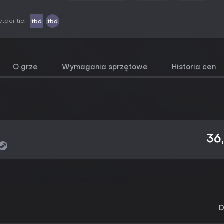
tacritic:
tbd
tbd
O grze
Wymagania sprzętowe
Historia cen
36
D