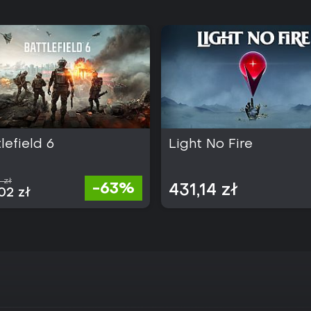
lefield 6
Light No Fire
 zł
-63%
431,14 zł
02 zł