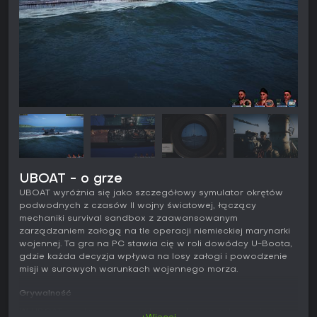
UBOAT - o grze
UBOAT wyróżnia się jako szczegółowy symulator okrętów
podwodnych z czasów II wojny światowej, łączący
mechaniki survival sandbox z zaawansowanym
zarządzaniem załogą na tle operacji niemieckiej marynarki
wojennej. Ta gra na PC stawia cię w roli dowódcy U-Boota,
gdzie każda decyzja wpływa na losy załogi i powodzenie
misji w surowych warunkach wojennego morza.
Grywalność
W UBOAT gra kręci się wokół zarządzania załogą okrętu