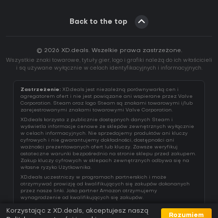
Back to the top
© 2026 XD.deals. Wszelkie prawa zastrzeżone.
Wszystkie znaki towarowe, tytuły gier, logo i grafiki należą do ich właścicieli
i są używane wyłącznie w celach identyfikacyjnych i informacyjnych.
Zastrzeżenie:
XD.deals jest niezależną porównywarką cen i
agregatorem ofert i nie jest powiązane ani wspierane przez Valve
Corporation. Steam oraz logo Steam są znakami towarowymi i/lub
zarejestrowanymi znakami towarowymi Valve Corporation.
XD.deals korzysta z publicznie dostępnych danych Steam i
wyświetla informacje cenowe ze sklepów zewnętrznych wyłącznie
w celach informacyjnych. Nie sprzedajemy produktów ani kluczy
cyfrowych i nie gwarantujemy dokładności, dostępności ani
ważności prezentowanych ofert lub kluczy. Zawsze weryfikuj
ostateczne warunki bezpośrednio na stronie sklepu przed zakupem.
Zakup kluczy cyfrowych w sklepach zewnętrznych odbywa się na
własne ryzyko Użytkownika.
XD.deals uczestniczy w programach partnerskich i może
otrzymywać prowizję od kwalifikujących się zakupów dokonanych
przez nasze linki. Jako partner Amazon otrzymujemy
wynagrodzenie od kwalifikujących się zakupów.
Korzystając z XD.deals, akceptujesz naszą
Rozumiem