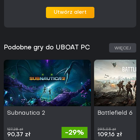
Utwórz alert
Podobne gry do UBOAT PC
WIĘCEJ
Subnautica 2
Battlefield 6
127,28 zł
295,03 zł
-29%
90,37 zł
109,16 zł