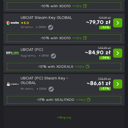
copy
-10% with XDD10
UBOAT Steam Key GLOBAL
124,69 zł
~79,70 zł
★
5.0
1d temu
DRM:
-36%
copy
-10% with XDD10
138,99 zł
UBOAT (PC)
~84,90 zł
1tyg temu
DRM:
-38%
copy
-15% with XDDEALS
UBOAT (PC) Steam Key -
138,99 zł
GLOBAL
~86,61 zł
-37%
4h temu
DRM:
copy
-17% with SEAL17XDD
+Więcej