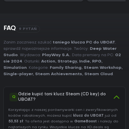
FAQ
9 PYTAŃ
Zanim zaczniesz szukać
taniego klucza PC do UBOAT
,
sprawdź najważniejsze informacje. Twórcy:
Deep Water
Studio
. Wydawca:
PlayWay S.A.
. Data premiery na PC:
02
sie 2024
. Gatunki:
Action
,
Strategy
,
Indie
,
RPG
,
Simulation
. Kategorie:
Family Sharing
,
Steam Workshop
,
Single-player
,
Steam Achievements
,
Steam Cloud
.
Gdzie kupić tani klucz Steam (CD key) do
Q
UBOAT?
Korzystając z naszej porównywarki cen i zweryfikowanych
kodów rabatowych, możesz kupić
klucz do UBOAT
już od
53,53 zł
. Ta oferta jest dostępna w
GameBoost
i należy do
najtańszych na rynku. Wszystkie klucze na XD.deals są