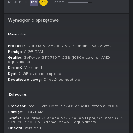
Metacritic:
tbd
6.1
Steam:
zadaniach Kriegsmarine. Misje przychodzą z kwatery
głównej i rozwijają się dynamicznie - w trakcie patrolu
mogą pojawić się dodatkowe rozkazy czy komplikacje.
Wymagania sprzętowe
Sukces przynosi budżet na ulepszenia, takie jak nowe
torpedy, wabiki sonaru czy pochłaniacze CO2, a także
punkty reputacji odblokowujące pozwolenia i zadania
Minimalne:
oficerów do badań technologicznych. Tryb kładzie nacisk
na nieliniowy rozwój, sprawdzając twoją elastyczność w
Procesor:
Core i3 3.1 GHz or AMD Phenom II X3 2.8 GHz
sytuacjach survivalowych.
Pamięć:
6 GB RAM
Brak trybów multiplayer - doświadczenie opiera się na
Grafika:
GeForce GTX 750 Ti 2GB (1080p Low) or AMD
equivalents
samotnym dowodzeniu, z opcjami dostosowania trudności,
DirectX:
Version 11
by kalibrować poziom realizmu pod preferencje graczy.
Dysk:
71 GB available space
Aktualizacje i obecny stan
Dodatkowe uwagi:
DirectX compatible
Od pełnego wydania 2 sierpnia 2024 r., po okresie Early
Access rozpoczętym w 2019 r., UBOAT utrzymuje stabilną
Zalecane:
wersję na PC. Później w 2025 r. pojawiły się porty na PS5 i
Xbox, zwiększając dostępność, choć gracze wskazują na
Procesor:
Intel Quad Core i7 3770K or AMD Ryzen 5 1600X
problemy z wydajnością. Gra zawiera DLC jak Supporter
Pamięć:
8 GB RAM
Pack z dodatkową zawartością, niezmieniającymi rdzenia
Grafika:
GeForce GTX 1060 6 GB (1080p High), GeForce GTX
mechanik. Stanem na marzec 2026 r. to kompletny pakiet bez
1070 8GB (1080p Extreme) or AMD equivalents
bieżących sezonów czy dużych aktualizacji live - nacisk
DirectX:
Version 11
pada na dopracowaną symulację.