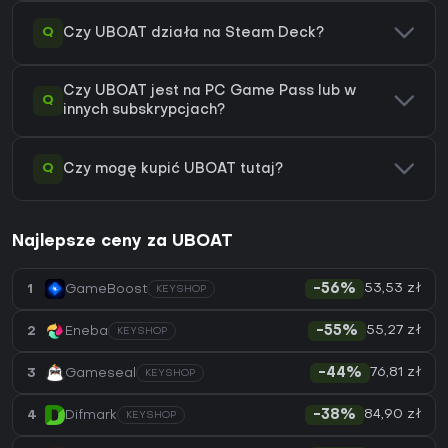
Q
Czy UBOAT działa na Steam Deck?
Czy UBOAT jest na PC Game Pass lub w
Q
innych subskrypcjach?
Q
Czy mogę kupić UBOAT tutaj?
Najlepsze ceny za UBOAT
53,53 zł
1
GameBoost
-56%
KEYSHOP
55,27 zł
2
Eneba
-55%
KEYSHOP
76,81 zł
3
Gameseal
-44%
KEYSHOP
84,90 zł
4
Difmark
-38%
KEYSHOP