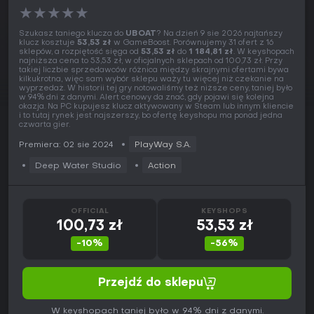
★
★
★
★
★
Szukasz taniego klucza do
UBOAT
? Na dzień 9 sie 2026 najtańszy
klucz kosztuje
53,53 zł
w GameBoost. Porównujemy 31 ofert z 16
sklepów, a rozpiętość sięga od
53,53 zł
do
1 184,81 zł
. W keyshopach
najniższa cena to 53,53 zł, w oficjalnych sklepach od 100,73 zł. Przy
takiej liczbie sprzedawców różnica między skrajnymi ofertami bywa
kilkukrotna, więc sam wybór sklepu waży tu więcej niż czekanie na
wyprzedaż. W historii tej gry notowaliśmy też niższe ceny, taniej było
w 94% dni z danymi. Alert cenowy da znać, gdy pojawi się kolejna
okazja. Na PC kupujesz klucz aktywowany w Steam lub innym kliencie
i to tutaj rynek jest najszerszy, bo ofertę keyshopu ma ponad jedna
czwarta gier.
Premiera: 02 sie 2024
PlayWay S.A.
Deep Water Studio
Action
OFFICIAL
KEYSHOPS
100,73 zł
53,53 zł
-10%
-56%
Przejdź do sklepu
W keyshopach taniej było w 94% dni z danymi.