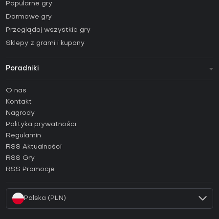
Popularne gry
Darmowe gry
Przeglądaj wszystkie gry
Sklepy z grami i kupony
Poradniki
FAQ
O nas
Poradniki
Kontakt
Jak aktywować klucz Steam (CD Key)?
Nagrody
Jak aktywować klucz Epic Games (CD Key)?
Polityka prywatności
Regulamin
Jak aktywować klucz GOG (CD Key)?
RSS Aktualności
Jak aktywować klucz Ubisoft Connect (CD Key)?
RSS Gry
Jak aktywować klucz EA App (CD Key)?
RSS Promocje
Jak aktywować klucz Battle.net (CD Key)?
Polska (PLN)