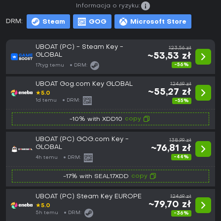
Informacja o ryzyku:
DRM:
Steam
GOG
Microsoft Store
UBOAT (PC) - Steam Key -
123,56 zł
GLOBAL
~53,53 zł
-56%
17tyg temu
DRM:
UBOAT Gog.com Key GLOBAL
124,69 zł
~55,27 zł
★
5.0
1d temu
DRM:
-55%
copy
-10% with XDD10
UBOAT (PC) GOG.com Key -
138,99 zł
GLOBAL
~76,81 zł
-44%
4h temu
DRM:
copy
-17% with SEAL17XDD
UBOAT (PC) Steam Key EUROPE
124,69 zł
~79,70 zł
★
5.0
5h temu
DRM:
-36%