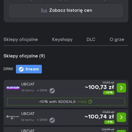
Zobacz historię cen
Sklepy oficjalne
Keyshopy
DLC
O grze
Sklepy oficjalne (9)
DRM:
Steam
111,93 zł
UBOAT
~100,73 zł
1d temu
DRM:
-10%
copy
-10% with XDDEALS
111,93 zł
UBOAT
~100,74 zł
1d temu
DRM:
-9%
124,69 zł
UBOAT