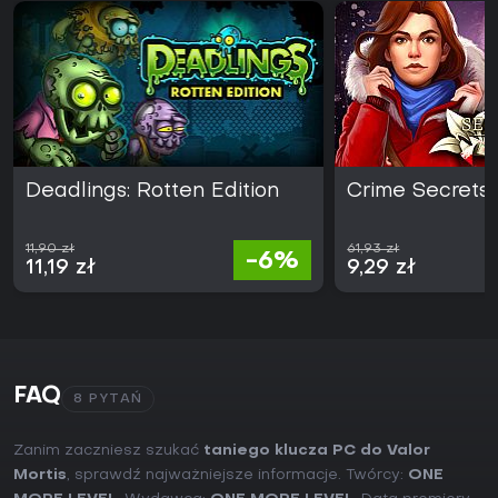
Deadlings: Rotten Edition
Crime Secrets: 
11,90 zł
61,93 zł
-6%
11,19 zł
9,29 zł
FAQ
8 PYTAŃ
Zanim zaczniesz szukać
taniego klucza PC do Valor
Mortis
, sprawdź najważniejsze informacje. Twórcy:
ONE