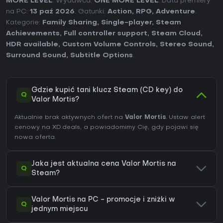
MORE LEVEL
. Wydawca:
ONE MORE LEVEL
. Data premiery
na PC:
13 paź 2026
. Gatunki:
Action
,
RPG
,
Adventure
.
Kategorie:
Family Sharing
,
Single-player
,
Steam
Achievements
,
Full controller support
,
Steam Cloud
,
HDR available
,
Custom Volume Controls
,
Stereo Sound
,
Surround Sound
,
Subtitle Options
.
Gdzie kupić tani klucz Steam (CD key) do
Q
Valor Mortis?
Aktualnie brak aktywnych ofert na
Valor Mortis
. Ustaw alert
cenowy na XD.deals, a powiadomimy Cię, gdy pojawi się
nowa oferta.
Jaka jest aktualna cena Valor Mortis na
Q
Steam?
Valor Mortis na PC - promocje i zniżki w
Q
jednym miejscu