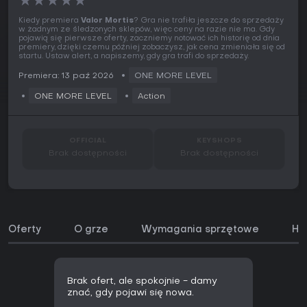
★
★
★
★
★
Kiedy premiera
Valor Mortis
? Gra nie trafiła jeszcze do sprzedaży
w żadnym ze śledzonych sklepów, więc ceny na razie nie ma. Gdy
pojawią się pierwsze oferty, zaczniemy notować ich historię od dnia
premiery, dzięki czemu później zobaczysz, jak cena zmieniała się od
startu. Ustaw alert, a napiszemy, gdy gra trafi do sprzedaży.
Premiera: 13 paź 2026
ONE MORE LEVEL
ONE MORE LEVEL
Action
OFFICIAL
KEYSHOPS
Brak dostępności
Brak dostępności
Oferty
O grze
Wymagania sprzętowe
His
Brak ofert, ale spokojnie - damy
znać, gdy pojawi się nowa.