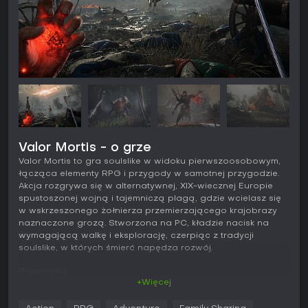
Valor Mortis - o grze
Valor Mortis to gra soulslike w widoku pierwszoosobowym,
łącząca elementy RPG i przygody w samotnej przygodzie.
Akcja rozgrywa się w alternatywnej, XIX-wiecznej Europie
spustoszonej wojną i tajemniczą plagą, gdzie wcielasz się
w wskrzeszonego żołnierza przemierzającego krajobrazy
naznaczone grozą. Stworzona na PC, kładzie nacisk na
wymagającą walkę i eksplorację, czerpiąc z tradycji
soulslike, w których śmierć napędza rozwój.
Rozgrywka
+Więcej
W Valor Mortis wcielasz się w Williama, żołnierza
ożywionego z martwych i obdarzowanego mocami