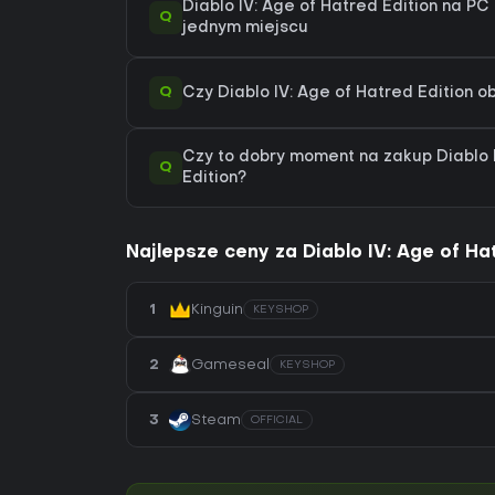
Diablo IV: Age of Hatred Edition na PC 
Q
jednym miejscu
Q
Czy Diablo IV: Age of Hatred Edition
Czy to dobry moment na zakup Diablo 
Q
Edition?
Najlepsze ceny za Diablo IV: Age of Ha
1
Kinguin
KEYSHOP
2
Gameseal
KEYSHOP
3
Steam
OFFICIAL