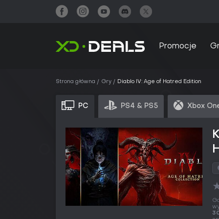
Promocje
G
Strona główna
Gry
Diablo IV: Age of Hatred Edition
PC
PS4 & PS5
Xbox One
K
H
Gd
wy
30