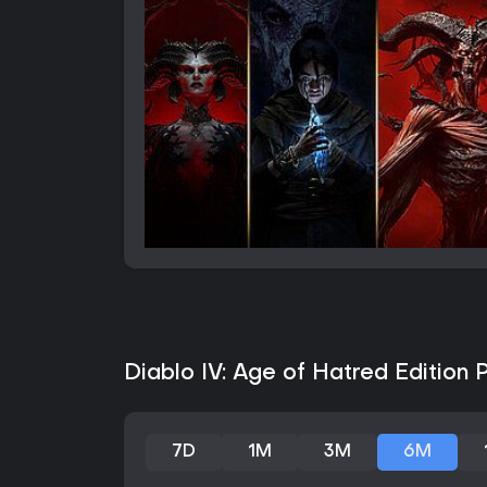
Diablo IV: Age of Hatred Edition 
7D
1M
3M
6M