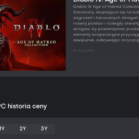
Diablo IV: Age of Ha
Diablo IV: Age of Hatred Collec
Sanctuary, skupiająca się na ku
zagrożeń i heroicznych zmagań. T
rozwój postaci i rozległy otwart
wrogów, by powstrzymać pradawn
elementy kooperacyjne przyciąga
ekwipunek, odkrywając mroczną fa
Rozgrywka
Sercem rozgrywki jest odświeżo
możliwości personalizacji dla k
przebudowanych drzewkach, odb
dodatkowych. Aktywne skille maj
zmieniające zdolności - np. zam
umiejętności dostosowują się d
Necromancerzy kontrolują podw
magów.
PC historia ceny
Nowe mechaniki pogłębiają prog
charmy poprzez seals, umożliwi
Horadric Cube służy do crafting
socketów z materiałów z endga
1Y
2Y
3Y
ułatwia konfigurowalny filtr ukr
afiksów i power leveli. Mnożniki