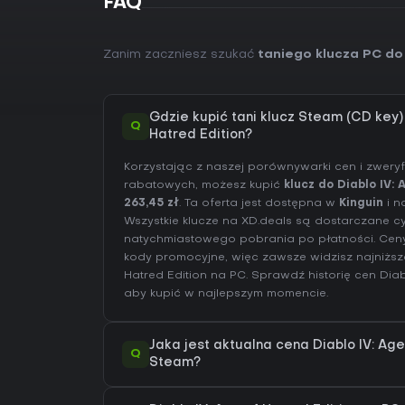
FAQ
Zanim zaczniesz szukać
taniego klucza PC do 
Gdzie kupić tani klucz Steam (CD key) 
Q
Hatred Edition?
Korzystając z naszej porównywarki cen i zwer
rabatowych, możesz kupić
klucz do Diablo IV:
263,45 zł
. Ta oferta jest dostępna w
Kinguin
i n
Wszystkie klucze na XD.deals są dostarczane c
natychmiastowego pobrania po płatności. Ceny 
kody promocyjne, więc zawsze widzisz najniższą
Hatred Edition na
PC
. Sprawdź
historię cen Diab
aby kupić w najlepszym momencie.
Jaka jest aktualna cena Diablo IV: Age
Q
Steam?