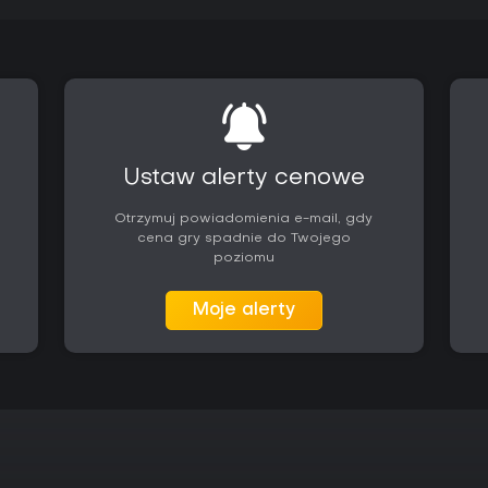
Najnowsze dodatki to klasa Wa
łańcuchami i płomieniami, oraz 
Rozszerzają one różnorodność 
wzrósł do 70, a Torment difficult
wyzwaniami i lepszym lootem.
Najnowszy patch z końca kwietni
itemy da się ulepszyć w ancestr
Reckoning wplata te nowości, z ce
Ustaw alerty cenowe
Czy warto grać?
Otrzymuj powiadomienia e-mail, gdy
Ta kolekcja trafi w gust fanów 
cena gry spadnie do Twojego
powtarzalne starcia z demoniczn
poziomu
klasy i usprawniony endgame cz
recenzje chwalą głębię narracji 
replayability dzięki sezonówkom
Moje alerty
Aktywne wsparcie update'ami i w
choć niektóre charmy mogą wyda
lubisz kooperacyjne ubijanie po
wartość, zwłaszcza po premier
wspólne nagrody.