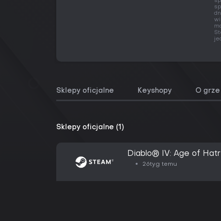
sp
sp
dn
wi
ma
St
je
Sklepy oficjalne
Keyshopy
O grze
Sklepy oficjalne (1)
Diablo® IV: Age of Hatr
26tyg temu