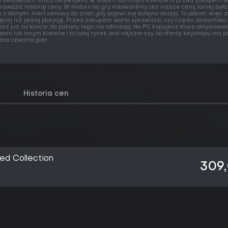
rzedawcach. Klucz aktywujesz w Steam lub innym kliencie, a przed zakupem w
rawdzić historię ceny. W historii tej gry notowaliśmy też niższe ceny, taniej był
i z danymi. Alert cenowy da znać, gdy pojawi się kolejna okazja. To pakiet, więc
ęcej niż jedną pozycję. Przed zakupem warto sprawdzić, czy części zawartości
sz już na koncie, bo pakiety tego nie odliczają. Na PC kupujesz klucz aktywowa
eam lub innym kliencie i to tutaj rynek jest najszerszy, bo ofertę keyshopu ma 
dna czwarta gier.
Historia cen
ed Collection
309,