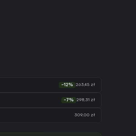
263,45 zł
-12%
298,31 zł
-7%
309,00 zł