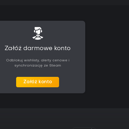
rlocka, mistrz przywoływania demonów
Paladyn z tarczami i boskimi mocami.
buildów obok core classów. Cap poziomu
ies ciągną się przez 12 tierów z twardszymi
a 2026 gruntownie zmienia itemizację - zwykłe
al gear z mocniejszymi afiksami. Season of
lami na skill points, paragon levels i kosmetyki.
Załóż darmowe konto
action RPG ceniących budowanie postaci i
Odblokuj wishlisty, alerty cenowe i
ymi hordami. Wciągający finał historii, nowe
synchronizację ze Steam
ynią ją angażującą solo i w grupie. Pozytywne
i rozbudowane skill options, wyróżniając
 i leaderboardom.
Załóż konto
yższy level cap gwarantują świeży content,
wać się subtelne dla maxed postaci. Jeśli
tworów z głęboką customizacją, to solidna
ze z community challenges odblokowującymi