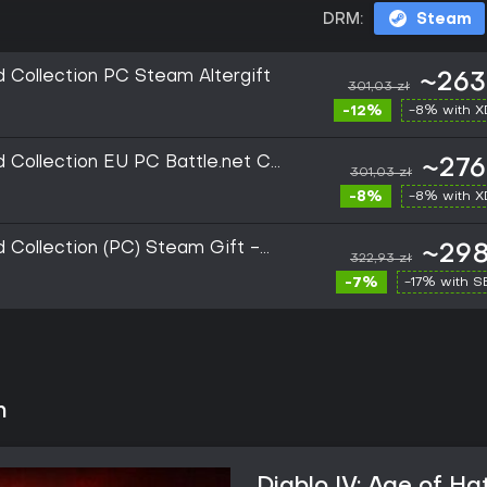
DRM:
Steam
d Collection PC Steam Altergift
~263
301,03 zł
-12%
-8% with 
d Collection EU PC Battle.net CD
~276
301,03 zł
-8%
-8% with 
d Collection (PC) Steam Gift -
~298
322,93 zł
-7%
-17% with 
n