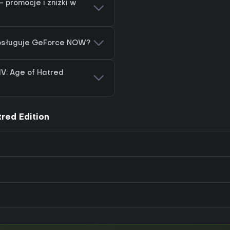
- promocje i zniżki w
 obsługuje GeForce NOW?
IV: Age of Hatred
tred Edition