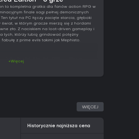
tred Edition - o grze
tion to kompletna gratka dla fanów action RPG w
lminacyjnym finale sagi pełnej demonicznych
en tytuł na PC łączy zacięte starcia, głęboki
y świat, w którym gracze mierzą się z hordami
e zło. Z naciskiem na loot-driven gameplay i
 tych, którzy lubią grindować potężny
bułę z prime evils takimi jak Mephisto.
ne drzewko umiejętności, dające ogromne
+Więcej
ażdej klasy. Gracze rozdzielają do 83 punktów po
lokowując ponad 40 przerobionych opcji i 80
ą po trzy gałęzie, w tym bonusowe warianty
ieniające efekty ognia na mróz. U Druida
o form shapeshiftu bez dodatkowych kosztów, a
ójne przyzywanie minionów dla wojowników i
WIĘCEJ
resję: system Talismanów otwiera sloty na
ając stackowanie afiksów i bonusów setowych.
u, transmutacji ekwipunku i dodawania
me'owych aktywności. Zarządzanie lootem
Historycznie najniższa cena
ywający lub podkreślający itemy wg rzadkości,
 obrażeń teraz stackują się addytywnie, ale