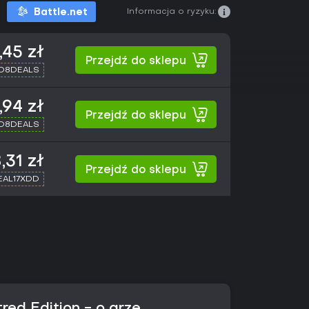
Informacja o ryzyku:
Battle.net
,45 zł
Przejdź do sklepu
XD8DEALS
,94 zł
Przejdź do sklepu
XD8DEALS
,31 zł
Przejdź do sklepu
SEAL17XDD