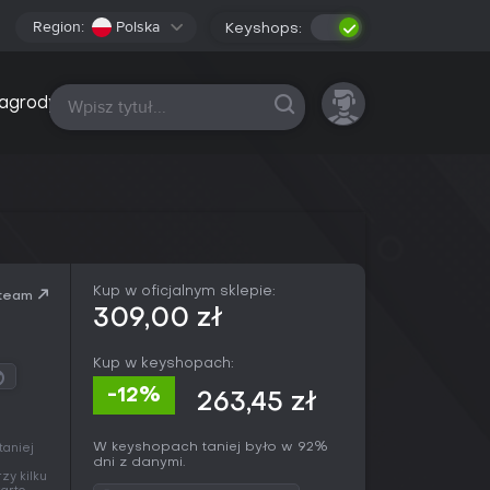
Region:
Polska
Keyshops:
Wszystkie platformy
agrody
Kup w oficjalnym sklepie:
team
309,00 zł
Kup w keyshopach:
-12%
263,45 zł
W keyshopach taniej było w 92%
taniej
dni z danymi.
zy kilku