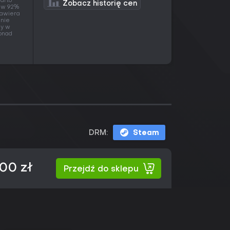
arto
Zobacz historię cen
o w 92%
 zawiera
 nie
ny w
ponad
DRM:
Steam
00 zł
Przejdź do sklepu