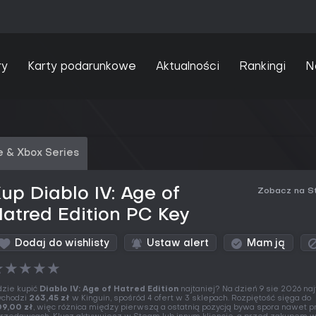
ry
Karty podarunkowe
Aktualności
Rankingi
N
 & Xbox Series
up Diablo IV: Age of
Zobacz na S
atred Edition PC Key
Dodaj do wishlisty
Ustaw alert
Mam ją
★
★
★
★
★
zie kupić
Diablo IV: Age of Hatred Edition
najtaniej? Na dzień 9 sie 2026 naj
chodzi
263,45 zł
w Kinguin, spośród 4 ofert w 3 sklepach. Rozpiętość sięga do
9,00 zł
, więc różnica między pierwszą a ostatnią pozycją bywa spora nawet pr