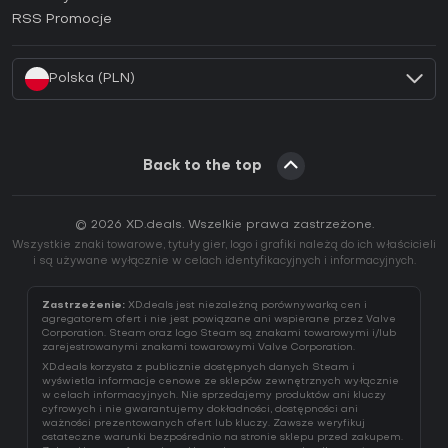
Jak aktywować klucz EA App (CD Key)?
RSS Promocje
Jak aktywować klucz Battle.net (CD Key)?
Polska (PLN)
Back to the top
© 2026 XD.deals. Wszelkie prawa zastrzeżone.
Wszystkie znaki towarowe, tytuły gier, logo i grafiki należą do ich właścicieli
i są używane wyłącznie w celach identyfikacyjnych i informacyjnych.
Zastrzeżenie:
XD.deals jest niezależną porównywarką cen i
agregatorem ofert i nie jest powiązane ani wspierane przez Valve
Corporation. Steam oraz logo Steam są znakami towarowymi i/lub
zarejestrowanymi znakami towarowymi Valve Corporation.
XD.deals korzysta z publicznie dostępnych danych Steam i
wyświetla informacje cenowe ze sklepów zewnętrznych wyłącznie
w celach informacyjnych. Nie sprzedajemy produktów ani kluczy
cyfrowych i nie gwarantujemy dokładności, dostępności ani
ważności prezentowanych ofert lub kluczy. Zawsze weryfikuj
ostateczne warunki bezpośrednio na stronie sklepu przed zakupem.