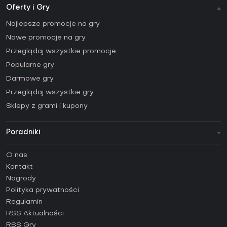
Oferty i Gry
Najlepsze promocje na gry
Nowe promocje na gry
Przeglądaj wszystkie promocje
Popularne gry
Darmowe gry
Przeglądaj wszystkie gry
Sklepy z grami i kupony
Poradniki
FAQ
O nas
Poradniki
Kontakt
Jak aktywować klucz Steam (CD Key)?
Nagrody
Jak aktywować klucz Epic Games (CD Key)?
Polityka prywatności
Regulamin
Jak aktywować klucz GOG (CD Key)?
RSS Aktualności
Jak aktywować klucz Ubisoft Connect (CD Key)?
RSS Gry