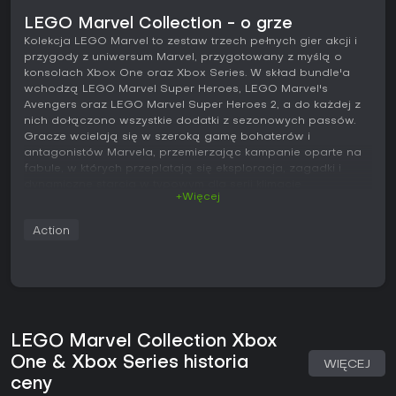
LEGO Marvel Collection - o grze
Kolekcja LEGO Marvel to zestaw trzech pełnych gier akcji i
przygody z uniwersum Marvel, przygotowany z myślą o
konsolach Xbox One oraz Xbox Series. W skład bundle'a
wchodzą LEGO Marvel Super Heroes, LEGO Marvel's
Avengers oraz LEGO Marvel Super Heroes 2, a do każdej z
nich dołączono wszystkie dodatki z sezonowych passów.
Gracze wcielają się w szeroką gamę bohaterów i
antagonistów Marvela, przemierzając kampanie oparte na
fabule, w których przeplatają się eksploracja, zagadki i
dynamiczne starcia w typowym dla serii klimacie.
+Więcej
Rozgrywka
Action
Podstawą mechanik jest przełączanie się między
postaciami o unikalnych umiejętnościach, co pozwala
pokonywać kolejne etapy i odkrywać otwarte lokacje.
Bohaterowie rozbijają obiekty w poszukiwaniu klocków,
rozwiązują zagadki środowiskowe, łącząc moce takie jak
latanie, siła czy technologia, oraz stawiają czoła falom
przeciwników w prostych, dynamicznych walkach. Każda
LEGO Marvel Collection Xbox
część oferuje rozbudowaną obsadę, która powiększa się
One & Xbox Series historia
WIĘCEJ
wraz z pobranymi postaciami, umożliwiając kreatywne
ceny
podejście do zadań. Przestronne huby zachęcają do