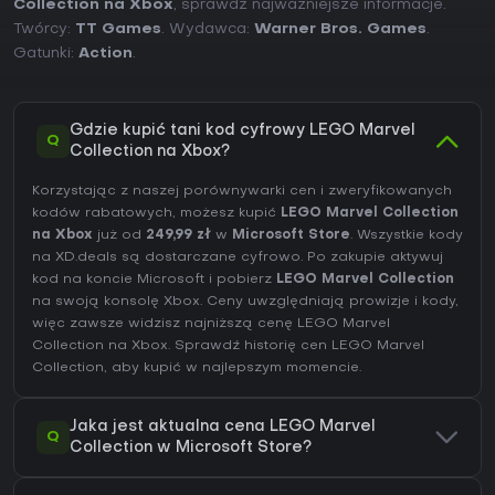
Collection na Xbox
, sprawdź najważniejsze informacje.
Twórcy:
TT Games
. Wydawca:
Warner Bros. Games
.
Gatunki:
Action
.
Gdzie kupić tani kod cyfrowy LEGO Marvel
Q
Collection na Xbox?
Korzystając z naszej porównywarki cen i zweryfikowanych
kodów rabatowych, możesz kupić
LEGO Marvel Collection
na Xbox
już od
249,99 zł
w
Microsoft Store
. Wszystkie kody
na XD.deals są dostarczane cyfrowo. Po zakupie aktywuj
kod na koncie Microsoft i pobierz
LEGO Marvel Collection
na swoją konsolę Xbox. Ceny uwzględniają prowizje i kody,
więc zawsze widzisz najniższą cenę LEGO Marvel
Collection na
Xbox
. Sprawdź
historię cen LEGO Marvel
Collection
, aby kupić w najlepszym momencie.
Jaka jest aktualna cena LEGO Marvel
Q
Collection w Microsoft Store?