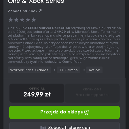
One & Xbox Series
Zobacz na Xbox
★
★
★
★
★
Gdzie kupić
LEGO Marvel Collection
najtaniej na Xboksie? Na dzień
6 sie 2026 jest jedna oferta,
249,99 zł
w Microsoft Store. To norma na
tej platformie, bo keyshop ma ofertę przy mniej niż co dziesiątej grze,
a Microsoft Store sprzedaje praktycznie wszystko sam. Zanim kupisz,
sprawdź Game Pass, bo przy cenach konsolowych abonament bywa
tańszy niż pojedynczy tytuł. To pakiet, więc zawiera więcej niż jedną
pozycję. Przed zakupem warto sprawdzić, czy części zawartości nie
masz już na koncie, bo pakiety tego nie odliczają. Na Xboksie keyshop
ma ofertę przy mniej niż co dziesiątej grze, więc zanim kupisz,
sprawdź, czy tytuł nie wchodzi w Game Pass.
Warner Bros. Games
TT Games
Action
OFFICIAL
KEYSHOPS
249,99 zł
Brak dostępności
Przejdź do sklepu
Zobacz historię cen