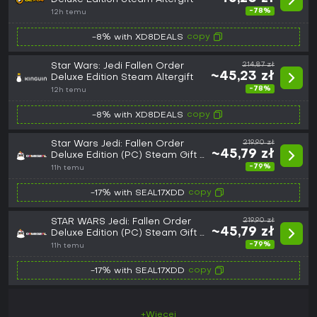
-78%
12h temu
copy
-8% with XD8DEALS
Star Wars: Jedi Fallen Order
214,87 zł
~45,23 zł
Deluxe Edition Steam Altergift
-78%
12h temu
copy
-8% with XD8DEALS
Star Wars Jedi: Fallen Order
219,90 zł
~45,79 zł
Deluxe Edition (PC) Steam Gift -
EU
-79%
11h temu
copy
-17% with SEAL17XDD
STAR WARS Jedi: Fallen Order
219,90 zł
~45,79 zł
Deluxe Edition (PC) Steam Gift -
GLOBAL
-79%
11h temu
copy
-17% with SEAL17XDD
+Więcej