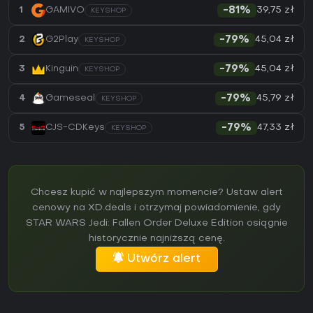
39,75 zł
1
GAMIVO
-81%
KEYSHOP
45,04 zł
2
G2Play
-79%
KEYSHOP
45,04 zł
3
Kinguin
-79%
KEYSHOP
45,79 zł
4
Gameseal
-79%
KEYSHOP
47,33 zł
5
CJS-CDKeys
-79%
KEYSHOP
Chcesz kupić w najlepszym momencie? Ustaw alert
cenowy na XD.deals i otrzymaj powiadomienie, gdy
STAR WARS Jedi: Fallen Order Deluxe Edition osiągnie
historycznie najniższą cenę.
Utwórz alert