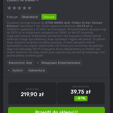
Zobacz na Steam
★
★
★
★
★
Edycje:
Standard
Deluxe
Szukasz taniego klucza do
STAR WARS Jedi: Fallen Order Deluxe
Edition
? Na dzień 7 sie 2026 najtańsza oferta to
39,75 zł
w
GAMIVO, wybrana z 27 ofert w 9 sklepach. W keyshopach zaczyna się
od 39,75 zł, w oficjalnych sklepach od 219,90 zł. Na PC keyshop
wygrywa ceną w większości porównań, ale kupujesz wtedy kod od
zewnętrznego sprzedawcy, więc sprawdź region aktywacji. To pakiet,
więc zawiera więcej niż jedną pozycję. Przed zakupem warto
sprawdzić, czy części zawartości nie masz już na koncie, bo pakiety
tego nie odliczają. Na PC kupujesz klucz aktywowany w Steam lub
innym kliencie i to tutaj rynek jest najszerszy, bo ofertę keyshopu ma
ponad jedna czwarta gier.
Electronic Arts
Respawn Entertainment
Action
Adventure
KEYSHOPS
OFFICIAL
39,75 zł
219,90 zł
-81%
Przejdź do sklepu