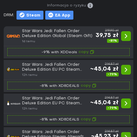
Informacja o ryzyku:
DRM:
Steam
EA App
Star Wars Jedi: Fallen Order
219,90 zł
39,75 zł
Deluxe Edition Global (Steam Gift)
-81%
1d temu
copy
-9% with XDDeals
Star Wars: Jedi Fallen Order
214,87 zł
~45,04 zł
Deluxe Edition EU PC Steam
Altergift
-79%
12h temu
copy
-8% with XD8DEALS
Star Wars: Jedi Fallen Order
214,87 zł
~45,04 zł
Deluxe Edition EU PC Steam
Altergift
-79%
12h temu
copy
-8% with XD8DEALS
Star Wars: Jedi Fallen Order
214,87 zł
~45,23 zł
Deluxe Edition Steam Altergift