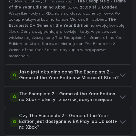
kodów rabatowych, możesz kupić
The Escapists 2 - Game
of the Year Edition na Xbox
już od
23,09 zł
w
Loaded
.
Wszystkie kody na XD.deals są dostarczane cyfrowo. Po
zakupie aktywuj kod na koncie Microsoft i pobierz
The
Escapists 2 - Game of the Year Edition
na swoją konsolę
Xbox. Ceny uwzględniają prowizje i kody, więc zawsze
widzisz najniższą cenę The Escapists 2 - Game of the Year
Edition na
Xbox
. Sprawdź
historię cen The Escapists 2 -
Game of the Year Edition
, aby kupić w najlepszym
momencie.
Jaka jest aktualna cena The Escapists 2 -
Q
Game of the Year Edition w Microsoft Store?
The Escapists 2 - Game of the Year Edition
Q
na Xbox - oferty i zniżki w jednym miejscu
Czy The Escapists 2 - Game of the Year
Q
Edition jest dostępne w EA Play lub Ubisoft+
na Xbox?