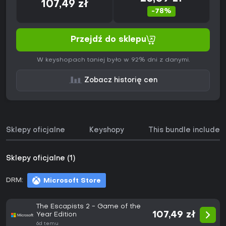
107,49 zł
-78%
Przejdź do sklepu
W keyshopach taniej było w 92% dni z danymi.
Zobacz historię cen
Sklepy oficjalne
Keyshopy
This bundle includes
Sklepy oficjalne (1)
DRM:
Microsoft Store
The Escapists 2 - Game of the
107,49 zł
Year Edition
6d temu