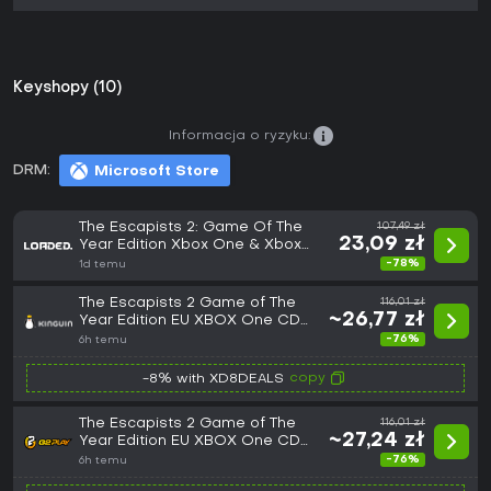
Keyshopy (10)
Informacja o ryzyku:
DRM:
Microsoft Store
The Escapists 2: Game Of The
107,49 zł
23,09 zł
Year Edition Xbox One & Xbox
Series X|S (Europe & UK)
-78%
1d temu
The Escapists 2 Game of The
116,01 zł
~26,77 zł
Year Edition EU XBOX One CD
Key
-76%
6h temu
copy
-8% with XD8DEALS
The Escapists 2 Game of The
116,01 zł
~27,24 zł
Year Edition EU XBOX One CD
Key
-76%
6h temu