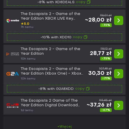
copy
-8% with XD8DEALS
The Escapists 2 - Game of the
116,01 zł
Year Edition XBOX LIVE Key
~28,00 zł
EUROPE
★
5.0
-75%
7h temu
copy
-10% with XDD10
The Escapists 2 - Game of the
116,12 zł
28,77 zł
Year Edition
-75%
10h temu
The Escapists 2 - Game of the
107,49 zł
30,30 zł
Year Edition (Xbox One) - Xbox
Live Key - EUROPE
-71%
10h temu
copy
-8% with G2A8XDD
The Escapists 2 Game of The
115,45 zł
~37,26 zł
Year Edition Digital Download
Key (Xbox One): Europe
-67%
1d temu
(Europe)
+Więcej