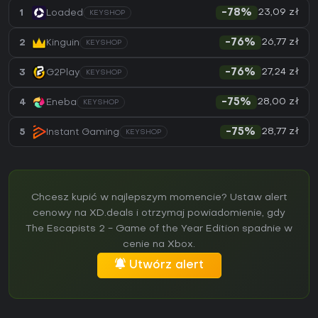
23,09 zł
1
Loaded
-78%
KEYSHOP
26,77 zł
2
Kinguin
-76%
KEYSHOP
27,24 zł
3
G2Play
-76%
KEYSHOP
28,00 zł
4
Eneba
-75%
KEYSHOP
28,77 zł
5
Instant Gaming
-75%
KEYSHOP
Chcesz kupić w najlepszym momencie? Ustaw alert
cenowy na XD.deals i otrzymaj powiadomienie, gdy
The Escapists 2 - Game of the Year Edition spadnie w
cenie na Xbox.
Utwórz alert