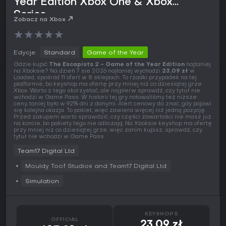
Year Edition Xbox One & Xbox
Series
Zobacz na Xbox
★
★
★
★
★
Edycje:
Standard
Game of the Year
Gdzie kupić
The Escapists 2 - Game of the Year Edition
najtaniej
na Xboksie? Na dzień 7 sie 2026 najtaniej wychodzi
23,09 zł
w
Loaded, spośród 11 ofert w 8 sklepach. To rzadki przypadek na tej
platformie, bo keyshop ma ofertę przy mniej niż co dziesiątej grze
Xbox. Warto z tego skorzystać, ale najpierw sprawdź, czy tytuł nie
wchodzi w Game Pass. W historii tej gry notowaliśmy też niższe
ceny, taniej było w 92% dni z danymi. Alert cenowy da znać, gdy pojawi
się kolejna okazja. To pakiet, więc zawiera więcej niż jedną pozycję.
Przed zakupem warto sprawdzić, czy części zawartości nie masz już
na koncie, bo pakiety tego nie odliczają. Na Xboksie keyshop ma ofertę
przy mniej niż co dziesiątej grze, więc zanim kupisz, sprawdź, czy
tytuł nie wchodzi w Game Pass.
Team17 Digital Ltd
Mouldy Toof Studios and Team17 Digital Ltd
Simulation
KEYSHOPS
OFFICIAL
23,09 zł