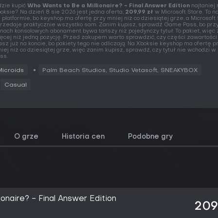
zie kupić
Who Wants to Be a Millionaire? - Final Answer Edition
najtaniej 
oksie? Na dzień 8 sie 2026 jest jedna oferta,
209,99 zł
w Microsoft Store. To 
j platformie, bo keyshop ma ofertę przy mniej niż co dziesiątej grze, a Microsoft
rzedaje praktycznie wszystko sam. Zanim kupisz, sprawdź Game Pass, bo prz
nach konsolowych abonament bywa tańszy niż pojedynczy tytuł. To pakiet, więc
ęcej niż jedną pozycję. Przed zakupem warto sprawdzić, czy części zawartości
sz już na koncie, bo pakiety tego nie odliczają. Na Xboksie keyshop ma ofertę p
iej niż co dziesiątej grze, więc zanim kupisz, sprawdź, czy tytuł nie wchodzi
ss.
Microids
Palm Beach Studios, Studio Vetasoft, SNEAKYBOX
Casual
O grze
Historia cen
Podobne gry
onaire? - Final Answer Edition
209