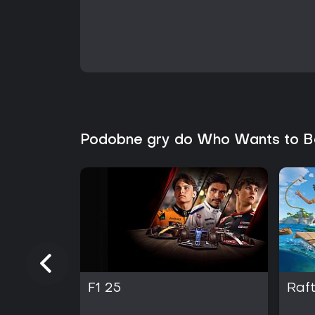
Podobne gry do Who Wants to Be 
F1 25
Raf