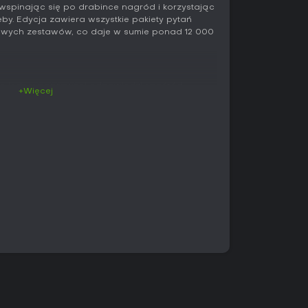
 wspinając się po drabince nagród i korzystając
eby. Edycja zawiera wszystkie pakiety pytań
owych zestawów, co daje w sumie ponad 12 000
ze jednej poprawnej odpowiedzi spośród
+Więcej
nda składa się z 15 pytań o rosnącym poziomie
 odpowiedź przesuwa gracza wyżej na drabince,
ostępne pozostają kółka ratunkowe, które
sięgnąć rady z zewnątrz. Baza pytań obejmuje
rii i nauki przez rozrywkę aż po bardziej
logia, starożytne cywilizacje, muzyka z różnych
i, celebryci, seriale telewizyjne czy II wojna
nej formie, a rozgrywka zachowuje spójny rytm
 wspólnym graniu. Duża liczba pytań pozwala na
o powtarzania tych samych zagadnień. Gra
 sprawdzaniu wiedzy i podejmowaniu decyzji
 bez rozbudowanych systemów czy drzew