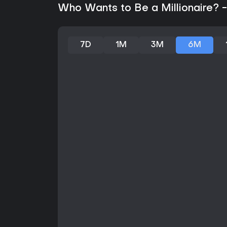
Who Wants to Be a Millionaire? -
7D
1M
3M
6M