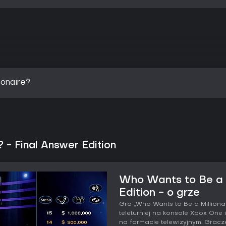
ionaire?
 - Final Answer Edition
Who Wants to Be a M
Edition - o grze
Gra „Who Wants to Be a Millionai
teleturniej na konsole Xbox One 
na formacie telewizyjnym. Grac