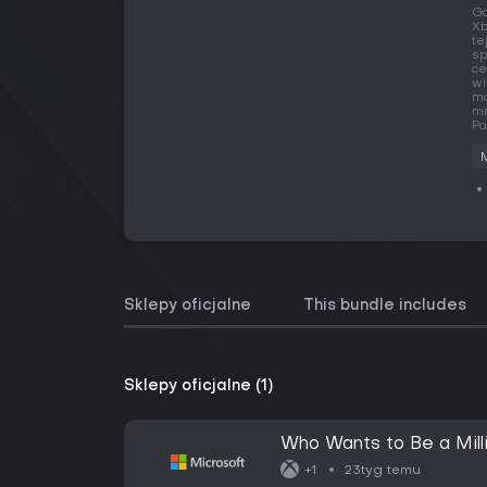
Gd
Xb
te
sp
ce
wi
ma
mn
Pa
Sklepy oficjalne
This bundle includes
Sklepy oficjalne (1)
Who Wants to Be a Milli
23tyg temu
+1