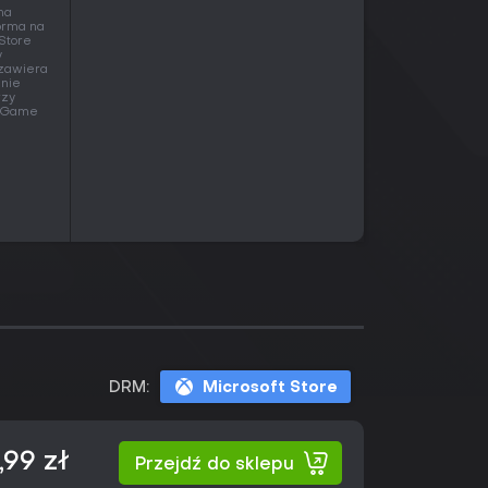
na
norma na
 Store
y
 zawiera
 nie
rzy
 w Game
DRM:
Microsoft Store
,99 zł
Przejdź do sklepu