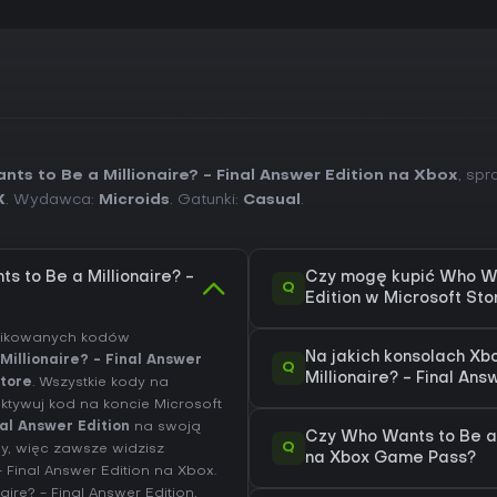
ts to Be a Millionaire? - Final Answer Edition na Xbox
, sp
X
. Wydawca:
Microids
. Gatunki:
Casual
.
s to Be a Millionaire? -
Czy mogę kupić Who Wan
Q
Edition w Microsoft Sto
yfikowanych kodów
Na jakich konsolach X
illionaire? - Final Answer
Q
Millionaire? - Final Ans
Store
. Wszystkie kody na
ktywuj kod na koncie Microsoft
al Answer Edition
na swoją
Czy Who Wants to Be a M
Q
y, więc zawsze widzisz
na Xbox Game Pass?
- Final Answer Edition na
Xbox
.
aire? - Final Answer Edition
,