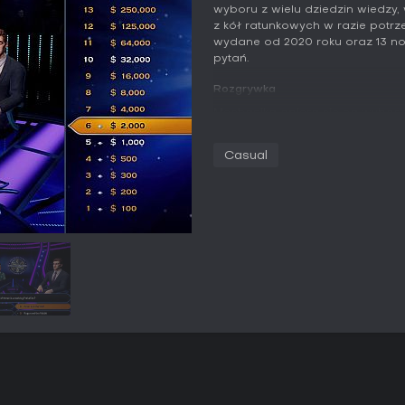
wyboru z wielu dziedzin wiedzy,
z kół ratunkowych w razie potrz
wydane od 2020 roku oraz 13 n
pytań.
Rozgrywka
Mechanika opiera się na wybor
czterech opcji. Standardowa ru
trudności i wartości. Poprawna
Casual
natomiast błąd kończy rundę. D
pomagają zawęzić wybór lub za
szeroki zakres tematów - od histo
niszowe kategorie, takie jak mito
dekad, wyścigi, wynalazcy, zabytk
światowa.
Pytania wyświetlane są w czytel
zarówno w trybie solo, jak i we
wielokrotne sesje bez szybkieg
skupia się przede wszystkim na
pod presją rosnących stawek,
rozwoju.
Tryby gry