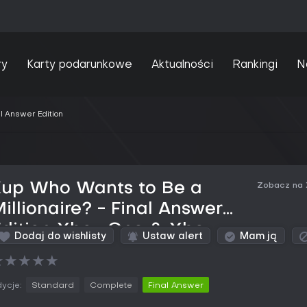
ry
Karty podarunkowe
Aktualności
Rankingi
N
al Answer Edition
Kup Who Wants to Be a
Zobacz na
illionaire? - Final Answer
Edition Xbox One & Xbox
Dodaj do wishlisty
Ustaw alert
Mam ją
eries
★
★
★
★
★
ycje:
Standard
Complete
Final Answer