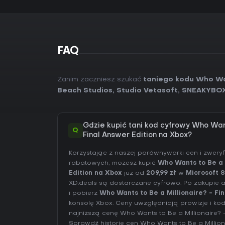
FAQ
Zanim zaczniesz szukać
taniego kodu Who Wan
Beach Studios, Studio Vetasoft, SNEAKYBO
Gdzie kupić tani kod cyfrowy Who Want
Q
Final Answer Edition na Xbox?
Korzystając z naszej porównywarki cen i zwer
rabatowych, możesz kupić
Who Wants to Be a M
Edition na Xbox
już od
209,99 zł
w
Microsoft 
XD.deals są dostarczane cyfrowo. Po zakupie a
i pobierz
Who Wants to Be a Millionaire? - Fin
konsolę Xbox. Ceny uwzględniają prowizje i kod
najniższą cenę Who Wants to Be a Millionaire? 
Sprawdź
historię cen Who Wants to Be a Million