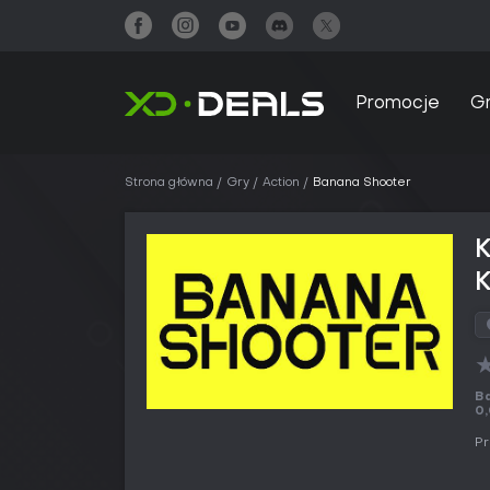
Promocje
G
Strona główna
Gry
Action
Banana Shooter
B
0,
Pr