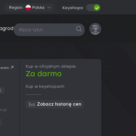
Region:
Polska
Keyshops:
Wszystkie platformy
agrody
Kup w oficjalnym sklepie:
team
Za darmo
Kup w keyshopach:
Zobacz historię cen
h od