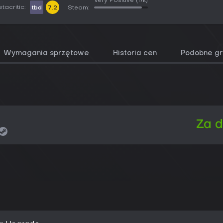
Very Positive
(17k)
tacritic:
tbd
7.2
Steam:
Wymagania sprzętowe
Historia cen
Podobne gr
Za 