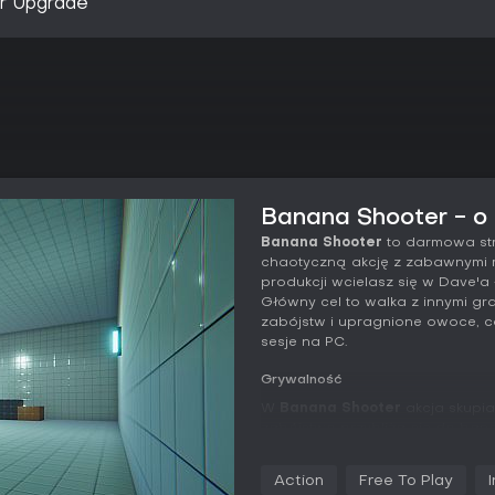
r Upgrade
Banana Shooter - o
Banana Shooter
to darmowa str
chaotyczną akcję z zabawnymi 
produkcji wcielasz się w Dave'
Główny cel to walka z innymi g
zabójstw i upragnione owoce, co
sesje na PC.
Grywalność
W
Banana Shooter
akcja skupia
zabójstwo przybliża cię do ban
dostosowujesz ekwipunek, wybie
przechytrzać przeciwników. Ruch
Action
Free To Play
dash, double jump, grapple hook