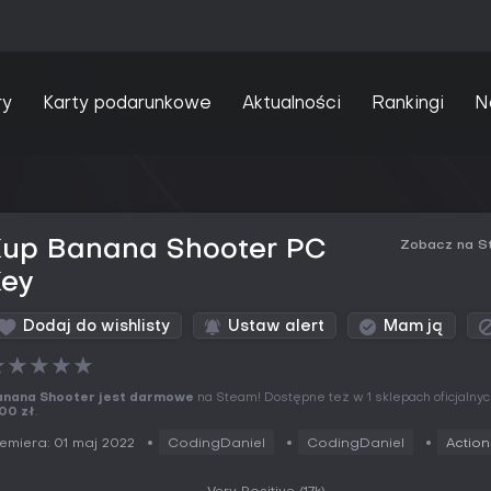
ry
Karty podarunkowe
Aktualności
Rankingi
N
Kup Banana Shooter PC
Zobacz na S
Key
Dodaj do wishlisty
Ustaw alert
Mam ją
★
★
★
★
★
anana Shooter jest darmowe
na Steam! Dostępne też w 1 sklepach oficjalnyc
00 zł
.
emiera: 01 maj 2022
CodingDaniel
CodingDaniel
Action