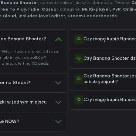
o Banana Shooter
, sprawdź najważniejsze informacje. Twórcy:
C
Free To Play
,
Indie
,
Casual
. Kategorie:
Multi-player
,
PvP
,
Onlin
 Cloud
,
Includes level editor
,
Steam Leaderboards
.
Q
) do Banana Shooter?
Czy mogę kupić Banan
Steam i zacznij grać od razu.
ze lub innych dodatków?
Q
Czy Banana Shooter dz
 oferta ofert na XD.deals.
Czy Banana Shooter je
Q
subskrypcjach?
ter na Steam?
Q
Czy mogę kupić Banana
iżki w jednym miejscu
rce NOW?