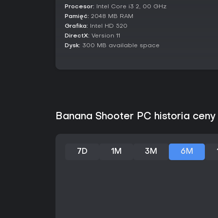
Procesor:
Intel Core i3 2, 00 GHz
Pamięć:
2048 MB RAM
Grafika:
Intel HD 520
DirectX:
Version 11
Dysk:
300 MB available space
Banana Shooter PC historia ceny
7D
1M
3M
6M