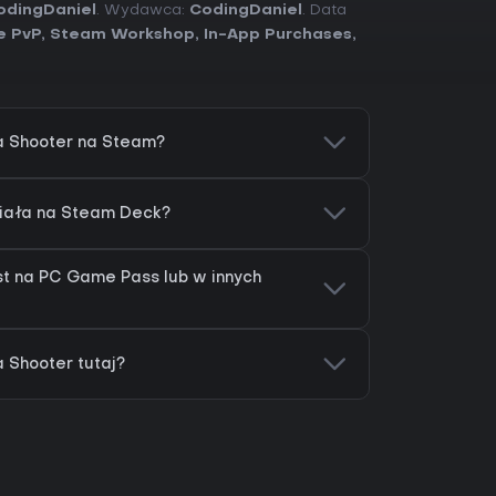
odingDaniel
. Wydawca:
CodingDaniel
. Data
e PvP
,
Steam Workshop
,
In-App Purchases
,
a Shooter na Steam?
iała na Steam Deck?
st na PC Game Pass lub w innych
 Shooter tutaj?