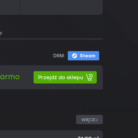
y
DRM:
Steam
darmo
Przejdź do sklepu
WIĘCEJ