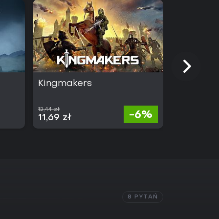
Kingmakers
ARC Rai
12,44 zł
167,80 zł
-6%
11,69 zł
77,19 zł
8 PYTAŃ