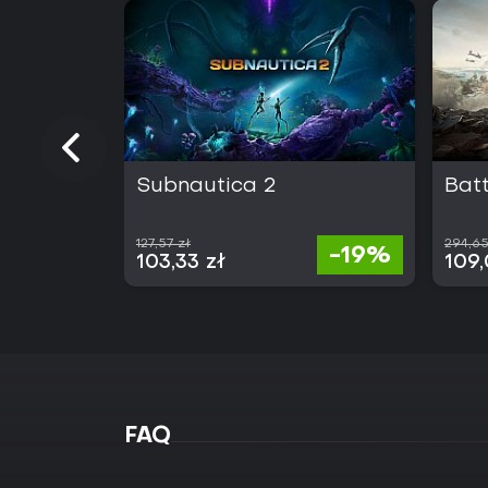
Subnautica 2
Batt
127,57 zł
294,65
-19%
103,33 zł
109,
FAQ