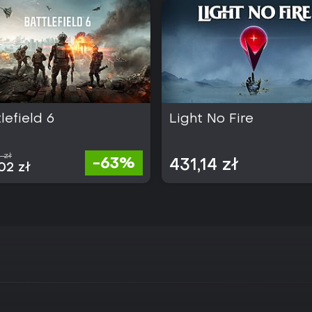
lefield 6
Light No Fire
 zł
-63%
431,14 zł
02 zł