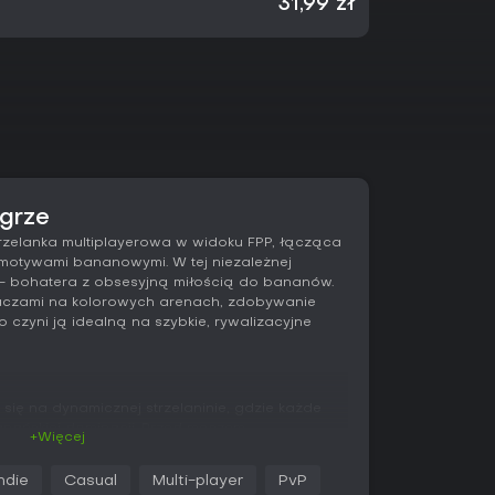
31,99 zł
 grze
zelanka multiplayerowa w widoku FPP, łącząca
motywami bananowymi. W tej niezależnej
a - bohatera z obsesyjną miłością do bananów.
raczami na kolorowych arenach, zdobywanie
 czyni ją idealną na szybkie, rywalizacyjne
 się na dynamicznej strzelaninie, gdzie każde
anańskiej dominacji. Przed meczem
+Więcej
rając broń palną lub noże, by skutecznie
 odgrywa kluczową rolę - zdolności takie jak
Indie
Casual
Multi-player
PvP
 czy rocket jump umożliwiają zwinne