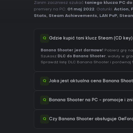
Zanim zaczniesz szukać
taniego klucza PC d
premiery na PC:
01 maj 2022
. Gatunki:
Action
,
Stats
,
Steam Achievements
,
LAN PvP
,
Steam
Q
Gdzie kupić tani klucz Steam (CD key
Banana Shooter jest darmowe!
Pobierz grę na 
Szukasz
DLC do Banana Shooter
, waluty w gr
Sprawdź listę DLC Banana Shooter
i porównaj 1
Q
Jaka jest aktualna cena Banana Shoo
Q
Banana Shooter na PC - promocje i zn
Q
Czy Banana Shooter obsługuje GeFo