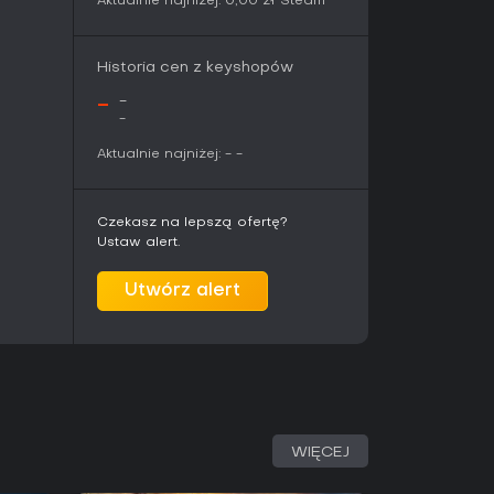
Aktualnie najniżej:
0,00 zł
Steam
Historia cen z keyshopów
-
-
-
Aktualnie najniżej:
-
-
Czekasz na lepszą ofertę?
Ustaw alert.
Utwórz alert
WIĘCEJ