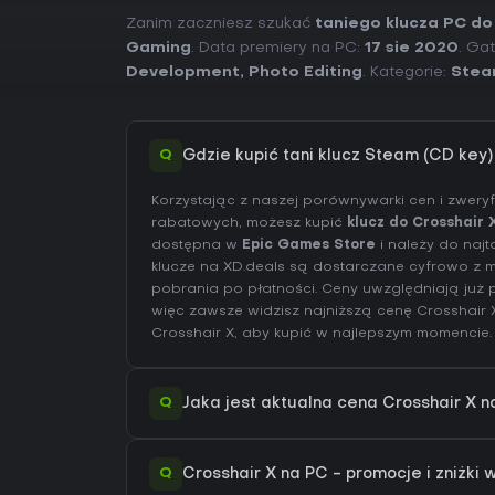
Zanim zaczniesz szukać
taniego klucza PC do
Gaming
. Data premiery na PC:
17 sie 2020
. Gat
Development
,
Photo Editing
. Kategorie:
Stea
Q
Gdzie kupić tani klucz Steam (CD key)
Korzystając z naszej porównywarki cen i zwer
rabatowych, możesz kupić
klucz do Crosshair 
dostępna w
Epic Games Store
i należy do najt
klucze na XD.deals są dostarczane cyfrowo z
pobrania po płatności. Ceny uwzględniają już p
więc zawsze widzisz najniższą cenę Crosshair
Crosshair X
, aby kupić w najlepszym momencie.
Q
Jaka jest aktualna cena Crosshair X 
Q
Crosshair X na PC - promocje i zniżki