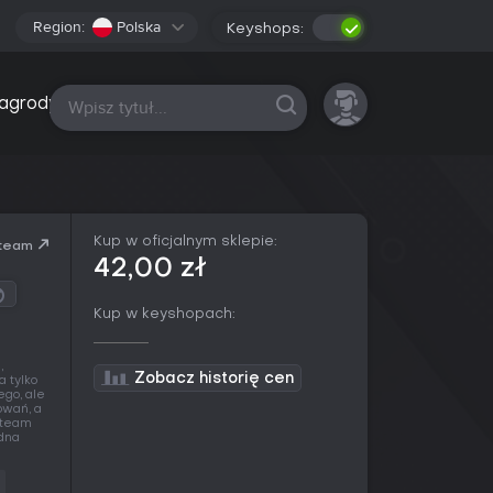
Region:
Polska
Keyshops:
Wszystkie platformy
agrody
Kup w oficjalnym sklepie:
team
42,00 zł
Kup w keyshopach:
,
Zobacz historię cen
 tylko
ego, ale
owań, a
Steam
edna