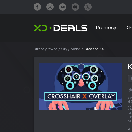
Promocje
G
Strona główna
Gry
Action
Crosshair X
K
Gd
42
co
śl
al
lu
cz
Pr