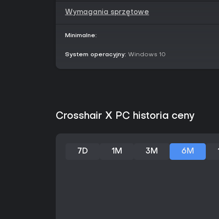
Wymagania sprzętowe
Minimalne:
System operacyjny:
Windows 10
Crosshair X PC historia ceny
7D
1M
3M
6M