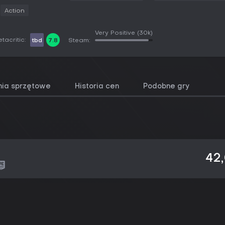
Action
Very Positive
(30k)
tacritic:
tbd
7.8
Steam:
ia sprzętowe
Historia cen
Podobne gry
42,