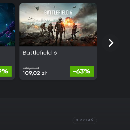
Battlefield 6
Absolum
294,65 zł
106,77 zł
19%
-63%
109,02 zł
60,86 zł
8 PYTAŃ