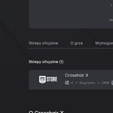
Me
Sklepy oficjalne
O grze
Wymagan
Sklepy oficjalne (1)
Crosshair X
2tyg temu
+1
DRM: