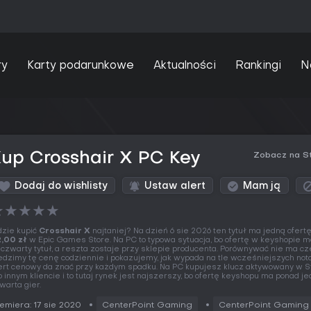
ry
Karty podarunkowe
Aktualności
Rankingi
N
up Crosshair X PC Key
Zobacz na S
Dodaj do wishlisty
Ustaw alert
Mam ją
★
★
★
★
★
zie kupić
Crosshair X
najtaniej? Na dzień 6 sie 2026 ten tytuł ma jedną ofertę
,00 zł
w Epic Games Store. Na PC to typowa sytuacja, bo ofertę w keyshopie ma
 czwarty tytuł, a reszta zostaje przy sklepie producenta. Porównywać nie ma cz
edzimy tę cenę codziennie i pokazujemy, jak wypada na tle wcześniejszych not
ert cenowy da znać przy każdym spadku. Na PC kupujesz klucz aktywowany w 
b innym kliencie i to tutaj rynek jest najszerszy, bo ofertę keyshopu ma ponad j
warta gier.
emiera: 17 sie 2020
CenterPoint Gaming
CenterPoint Gaming