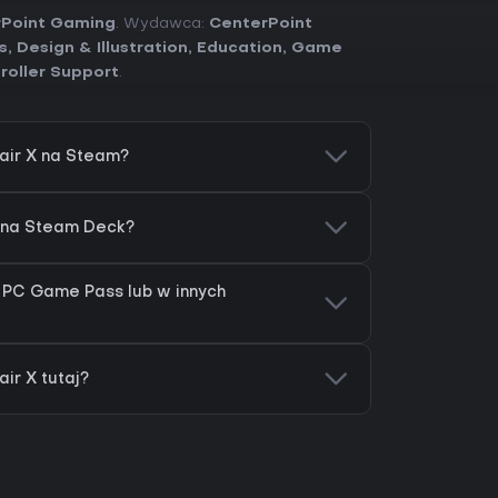
Point Gaming
. Wydawca:
CenterPoint
es
,
Design & Illustration
,
Education
,
Game
troller Support
.
air X na Steam?
a na Steam Deck?
a PC Game Pass lub w innych
ir X tutaj?