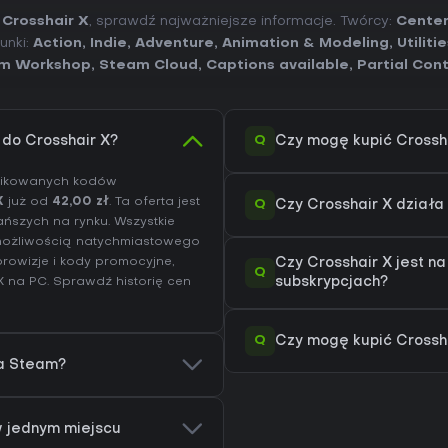
 Crosshair X
, sprawdź najważniejsze informacje. Twórcy:
Center
unki:
Action
,
Indie
,
Adventure
,
Animation & Modeling
,
Utiliti
m Workshop
,
Steam Cloud
,
Captions available
,
Partial Con
Q
 do Crosshair X?
Czy mogę kupić Crossh
yfikowanych kodów
X
już od
42,00 zł
. Ta oferta jest
Q
Czy Crosshair X dział
ańszych na rynku. Wszystkie
 możliwością natychmiastowego
rowizje i kody promocyjne,
Czy Crosshair X jest n
Q
 X na
PC
. Sprawdź
historię cen
subskrypcjach?
Q
Czy mogę kupić Crossha
na Steam?
 w jednym miejscu