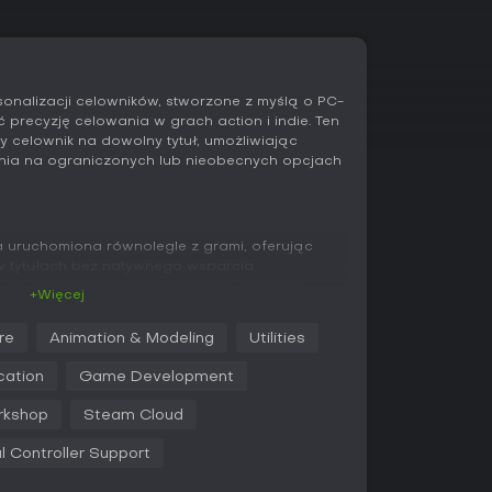
sonalizacji celowników, stworzone z myślą o PC-
precyzję celowania w grach action i indie. Ten
 celownik na dowolny tytuł, umożliwiając
ia na ograniczonych lub nieobecnych opcjach
a uruchomiona równolegle z grami, oferując
w tytułach bez natywnego wsparcia.
nie pod kątem przezroczystości, długości,
+Więcej
rozmycia i rotacji. Centralna kropka pozwala
iar, kolor i rozmycie, a obramowania -
re
Animation & Modeling
Utilities
r oraz rozmycie. Funkcja T-shape usuwa górną
b tylko podczas strzelania. Efekty bloom
cation
Game Development
ię w trakcie ognia, a precyzyjne
ajanie współrzędnych X i Y. Narzędzie wspiera
rkshop
Steam Cloud
zerzeniu Game Bar, gwarantując bezpieczną
icrosoftu.
al Controller Support
u widoczności za pomocą stanów myszy lub