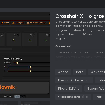
Crosshair X - o grze
Crosshair X to narzędzie do per
gamerach, którzy chcą poprawić 
program nakłada konfigurowalny
wyższą dokładność bez polegan
w grze.
Grywalność
Crosshair X działa jako nakładk
stały celownik widoczny nawet 
Użytkownicy mogą dostosować li
grubości, przesunięcia, koloru, 
regulować przezroczystość, rozm
Action
Indie
Adventu
przezroczystość, grubość, kolo
linię celownika nigdy, zawsze lu
Design & Illustration
Edu
sprawiają, że celownik rozlewa s
pozycjonowanie umożliwia dostr
Photo Editing
Steam Wo
tryb pełnoekranowy dzięki rozs
nakładkę opartą na platformie M
Captions available
Parti
Integracja polega na włączani