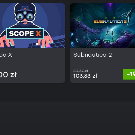
pe X
Subnautica 2
127,57 zł
-
00 zł
103,33 zł