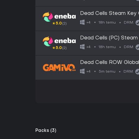
Dead Cells Steam Key
18h temu
+4
DRM:
★
5.0
(2)
Dead Cells (PC) Stea
18h temu
+4
DRM:
★
5.0
(2)
Dead Cells ROW Global
5m temu
+4
DRM:
Packs (3)