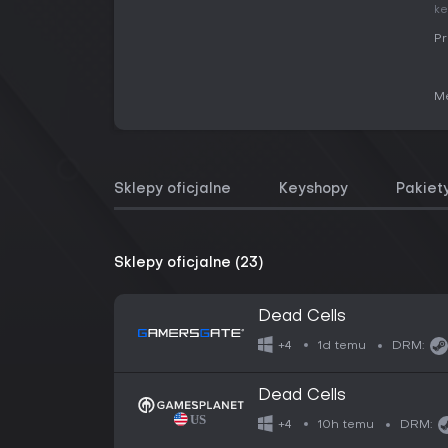
ke
Pr
Me
Sklepy oficjalne
Keyshopy
Pakiet
Sklepy oficjalne (23)
Dead Cells
1d temu
+4
DRM:
Dead Cells
10h temu
+4
DRM: