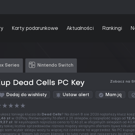
ry
Karty podarunkowe
Aktualności
Rankingi
N
x Series
Nintendo Switch
Kup Dead Cells PC Key
Zobacz na S
Dodaj do wishlisty
Ustaw alert
Mam ją
★
★
★
★
★
ukasz taniego klucza do
Dead Cells
? Na dzień 8 sie 2026 najtańszy klucz kosz
,46 zł
w G2Play. Porównujemy 76 ofert z 25 sklepów, a rozpiętość sięga od
12,4
9,37 zł
. W keyshopach najniższa cena to 12,46 zł, w oficjalnych sklepach od 40,4
zy takiej liczbie sprzedawców różnica między skrajnymi ofertami bywa kilkukrot
ęc sam wybór sklepu waży tu więcej niż czekanie na wyprzedaż. Na PC kupuje
tywowany w Steam lub innym kliencie i to tutaj rynek jest najszerszy, bo ofertę