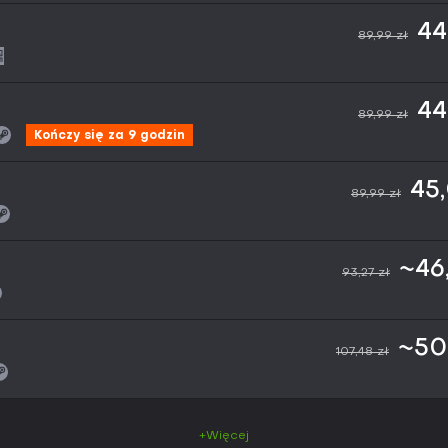
44
89,99 zł
44
89,99 zł
Kończy się za 9 godzin
45
89,99 zł
~46
93,27 zł
~50
107,48 zł
+Więcej