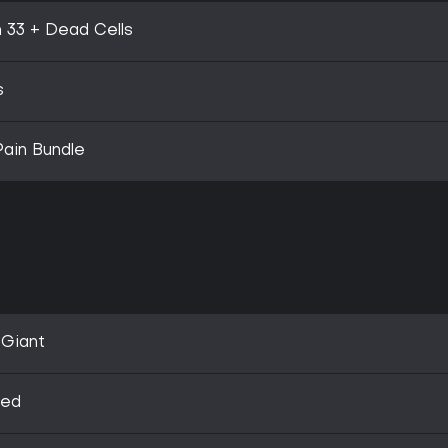
n 33 + Dead Cells
s
Pain Bundle
 Giant
eed