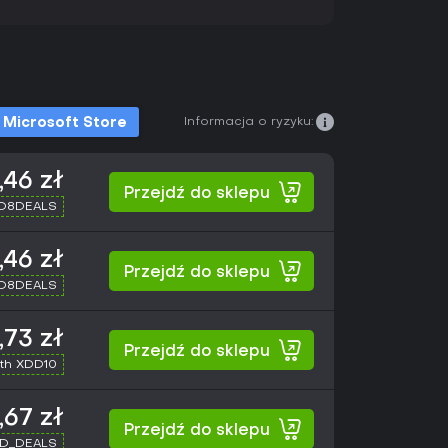
Informacja o ryzyku:
Microsoft Store
,46 zł
Przejdź do sklepu
XD8DEALS
,46 zł
Przejdź do sklepu
XD8DEALS
,73 zł
Przejdź do sklepu
th XDD10
,67 zł
Przejdź do sklepu
XD_DEALS