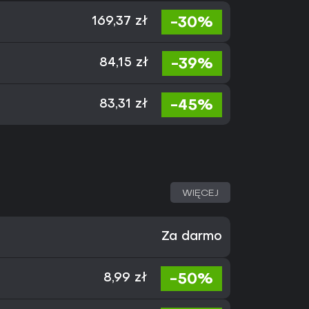
-30%
169,37 zł
-39%
84,15 zł
-45%
83,31 zł
WIĘCEJ
Za darmo
-50%
8,99 zł