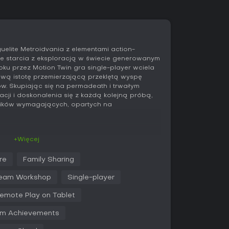
uelite Metroidvania z elementami action-
e starcia z eksploracją w świecie generowanym
ku przez Motion Twin gra single-player wciela
wą istotę przemierzającą przeklętą wyspę
. Skupiając się na permadeath i trwałym
acji i doskonalenia się z każdą kolejną próbą,
śników wymagających, opartych na
+Więcej
ozgrywki opiera się na eksploracji i walce w
ię zamku na zarażonej wyspie. Sterujesz
re
Family Sharing
ch ciał, by przedzierać się przez poziomy pełne
wne sterowanie - uniki, skoki i arsenał broni,
eam Workshop
Single-player
pułapki. Generowanie proceduralne gwarantuje
ziomy składają się z gotowych segmentów
emote Play on Tablet
m Achievements
 po śmierci ciała tracisz większość ekwipunku,
z pokonanych wrogów. Te Cells służą do