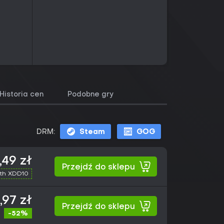
Historia cen
Podobne gry
DRM:
Steam
GOG
,49 zł
Przejdź do sklepu
th XDD10
,97 zł
Przejdź do sklepu
-52%