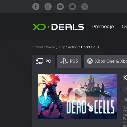
Promocje
G
Strona główna
Gry
Action
Dead Cells
PC
PS5
Xbox One & Xbo
Sz
12
16
Pr
wi
ak