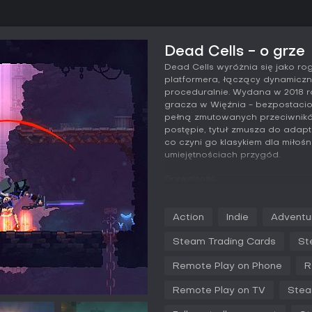
Dead Cells - o grze
Dead Cells wyróżnia się jako rog
platformera, łączący dynamiczn
proceduralnie. Wydana w 2018 ro
gracza w Więźnia - bezpostacio
pełną zmutowanych przeciwników
postępie, tytuł zmusza do adapt
co czyni go klasykiem dla miło
umiejętnościach przygód.
Grywalność
W Dead Cells podstawowa pętla r
rozległym, stale zmieniającym s
Action
Indie
Adventu
Więźniem, który przejmuje kruchy
wrogów. Walka stawia na responsy
Steam Trading Cards
St
w tym miecze, łuki, tarcze czy 
unikalność każdej próby, bo po
Remote Play on Phone
R
łączonych w nowe konfiguracje.
Remote Play on TV
Stea
Permadeath to kluczowy element:
ale zachowujesz Cells zebrane 