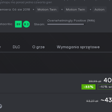
yshopu ma ponad jedna czwarta gier.
emiera: 06 sie 2018
Motion Twin
Motion Twin
Action
Overwhelmingly Positive
(144k)
tacritic:
89
8.2
Steam:
y
DLC
O grze
Wymagania sprzętowe
40
89,99 zł
-55%
-10% wi
~43
93,27 zł