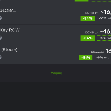
 GLOBAL
~16
107,48 zł
-84%
-10% wi
m Key ROW
~16
107,48 zł
-84%
-10% wi
 (Steam)
1
89,99 zł
-81%
-9% with
+Więcej