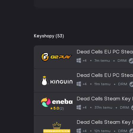
Keyshopy (53)
Dead Cells EU PC Ste
7m temu
+4
DRM:
Dead Cells EU PC Ste
11m temu
+4
DRM:
Dead Cells Steam Ke
37m temu
+4
DRM:
★
5.0
(2)
Dead Cells Steam Ke
12h temu
+4
DRM: