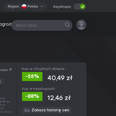
Region:
Polska
Keyshops:
Wszystkie platformy
agrody
Kup w oficjalnym sklepie:
team
-55%
40,49 zł
Kup w keyshopach:
-88%
12,46 zł
tuje
6 zł
do
9 zł.
na,
Zobacz historię cen
sz klucz