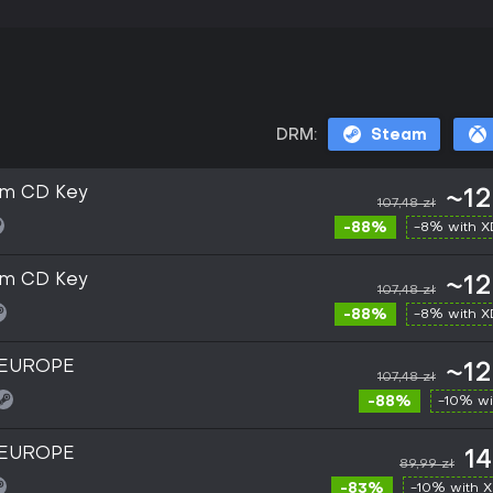
DRM:
Steam
am CD Key
~12
107,48 zł
-88%
-8% with 
am CD Key
~12
107,48 zł
-88%
-8% with 
y EUROPE
~12
107,48 zł
-88%
-10% wi
y EUROPE
14
89,99 zł
-83%
-10% with 