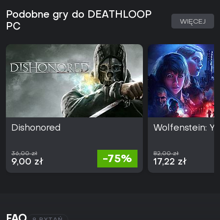
Podobne gry do DEATHLOOP
WIĘCEJ
PC
Dishonored
Wolfenstein: Y
36,00 zł
82,00 zł
-75%
9,00 zł
17,22 zł
FAQ