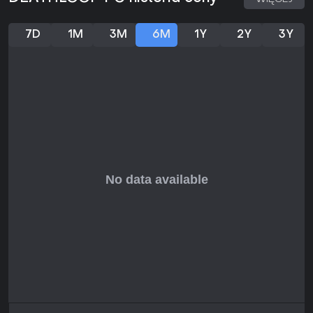
7D
1M
3M
6M
1Y
2Y
3Y