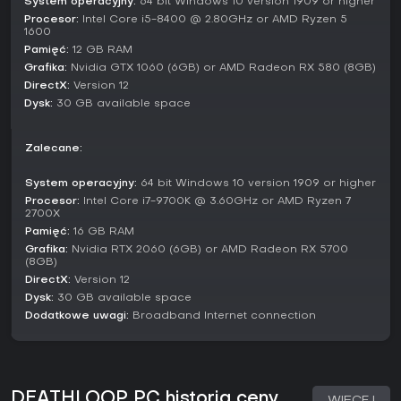
System operacyjny:
64 bit Windows 10 version 1909 or higher
zapewniając stabilność na PC.
Procesor:
Intel Core i5-8400 @ 2.80GHz or AMD Ryzen 5
1600
W 2026 roku gra pozostaje dostępna bez sezonów czy live
Pamięć:
12 GB RAM
service, stawiając na samowystarczalną fabułę i mechaniki.
Społeczność wciąż chwali jej trwały urok, z graczami
Grafika:
Nvidia GTX 1060 (6GB) or AMD Radeon RX 580 (8GB)
aktywnymi w pętlach i inwazjach po latach.
DirectX:
Version 12
Dysk:
30 GB available space
Czy warto grać?
Deathloop zdobyło wysokie uznanie, w tym 10/10 od IGN, za
Zalecane:
innowacyjne połączenie strzelanin, eksploracji i manipulacji
czasem. Odbiór graczy jest pozytywny - wielu ceni
System operacyjny:
64 bit Windows 10 version 1909 or higher
satysfakcjonujący progres i kreatywną wolność, choć
Procesor:
Intel Core i7-9700K @ 3.60GHz or AMD Ryzen 7
niektórzy wskazują na drobne dziwactwa AI.
2700X
Pamięć:
16 GB RAM
Jeśli lubisz strzelanki FPP z głęboką strategią i wysoką
regrywalnością, w stylu immersive simów, ta gra oferuje
Grafika:
Nvidia RTX 2060 (6GB) or AMD Radeon RX 5700
(8GB)
wciągające doświadczenie. Szczególnie przypadnie do
DirectX:
Version 12
gustu fanom skomplikowanych zagadek rozwiązywanych
metodą prób i błędów. Bez barier jak subskrypcje, warto po
Dysk:
30 GB available space
nią sięgnąć miłośnikom przemyślanej akcji, zwłaszcza w
Dodatkowe uwagi:
Broadband Internet connection
dopracowanym stanie z 2026 roku.
DEATHLOOP PC historia ceny
WIĘCEJ