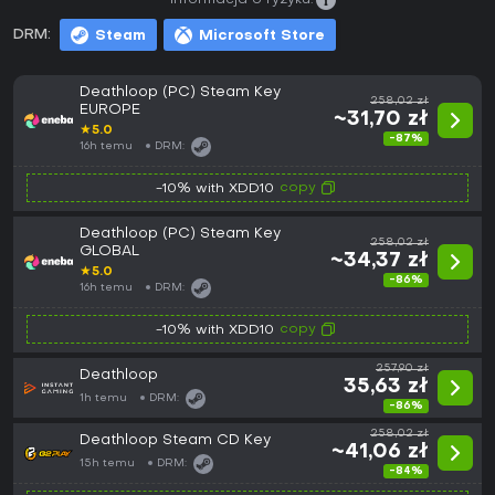
Informacja o ryzyku:
DRM:
Steam
Microsoft Store
Deathloop (PC) Steam Key
258,02 zł
EUROPE
~31,70 zł
★
5.0
-87%
16h temu
DRM:
copy
-10% with XDD10
Deathloop (PC) Steam Key
258,02 zł
GLOBAL
~34,37 zł
★
5.0
-86%
16h temu
DRM:
copy
-10% with XDD10
257,90 zł
Deathloop
35,63 zł
1h temu
DRM:
-86%
258,02 zł
Deathloop Steam CD Key
~41,06 zł
15h temu
DRM:
-84%