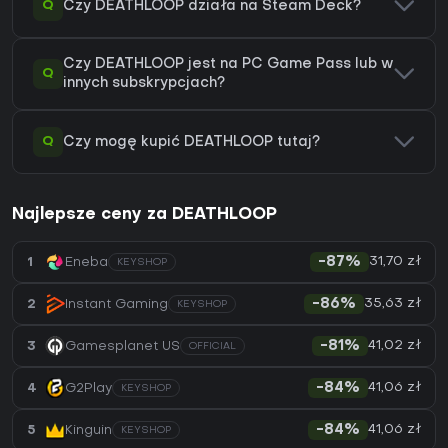
Q
Czy DEATHLOOP działa na Steam Deck?
Czy DEATHLOOP jest na PC Game Pass lub w
Q
innych subskrypcjach?
Q
Czy mogę kupić DEATHLOOP tutaj?
Najlepsze ceny za DEATHLOOP
31,70 zł
1
Eneba
-87%
KEYSHOP
35,63 zł
2
Instant Gaming
-86%
KEYSHOP
41,02 zł
3
Gamesplanet US
-81%
OFFICIAL
41,06 zł
4
G2Play
-84%
KEYSHOP
41,06 zł
5
Kinguin
-84%
KEYSHOP