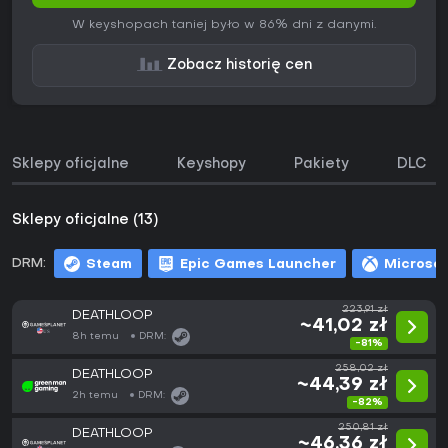
W keyshopach taniej było w 86% dni z danymi.
Zobacz historię cen
Sklepy oficjalne
Keyshopy
Pakiety
DLC
Sklepy oficjalne (13)
DRM:
Steam
Epic Games Launcher
Microsof
223,91 zł
DEATHLOOP
~41,02 zł
8h temu
DRM:
-81%
258,02 zł
DEATHLOOP
~44,39 zł
2h temu
DRM:
-82%
250,81 zł
DEATHLOOP
~46,36 zł