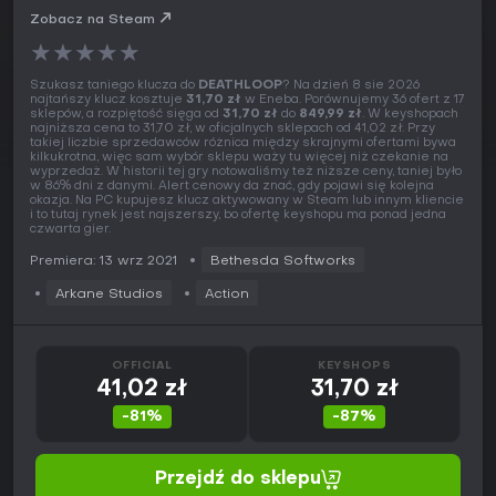
Zobacz na Steam
★
★
★
★
★
Szukasz taniego klucza do
DEATHLOOP
? Na dzień 8 sie 2026
najtańszy klucz kosztuje
31,70 zł
w Eneba. Porównujemy 36 ofert z 17
sklepów, a rozpiętość sięga od
31,70 zł
do
849,99 zł
. W keyshopach
najniższa cena to 31,70 zł, w oficjalnych sklepach od 41,02 zł. Przy
takiej liczbie sprzedawców różnica między skrajnymi ofertami bywa
kilkukrotna, więc sam wybór sklepu waży tu więcej niż czekanie na
wyprzedaż. W historii tej gry notowaliśmy też niższe ceny, taniej było
w 86% dni z danymi. Alert cenowy da znać, gdy pojawi się kolejna
okazja. Na PC kupujesz klucz aktywowany w Steam lub innym kliencie
i to tutaj rynek jest najszerszy, bo ofertę keyshopu ma ponad jedna
czwarta gier.
Premiera: 13 wrz 2021
Bethesda Softworks
Arkane Studios
Action
OFFICIAL
KEYSHOPS
41,02 zł
31,70 zł
-81%
-87%
Przejdź do sklepu