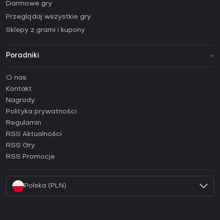
Darmowe gry
Przeglądaj wszystkie gry
Sklepy z grami i kupony
Poradniki
FAQ
O nas
Poradniki
Kontakt
Jak aktywować klucz Steam (CD Key)?
Nagrody
Jak aktywować klucz Epic Games (CD Key)?
Polityka prywatności
Regulamin
Jak aktywować klucz GOG (CD Key)?
RSS Aktualności
Jak aktywować klucz Ubisoft Connect (CD Key)?
RSS Gry
Jak aktywować klucz EA App (CD Key)?
RSS Promocje
Jak aktywować klucz Battle.net (CD Key)?
Polska (PLN)