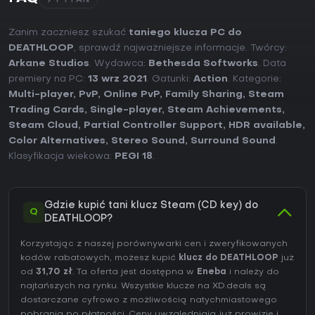
9 PYTAŃ
Zanim zaczniesz szukać
taniego klucza PC do
DEATHLOOP
, sprawdź najważniejsze informacje. Twórcy:
Arkane Studios
. Wydawca:
Bethesda Softworks
. Data
premiery na PC:
13 wrz 2021
. Gatunki:
Action
. Kategorie:
Multi-player
,
PvP
,
Online PvP
,
Family Sharing
,
Steam
Trading Cards
,
Single-player
,
Steam Achievements
,
Steam Cloud
,
Partial Controller Support
,
HDR available
,
Color Alternatives
,
Stereo Sound
,
Surround Sound
.
Klasyfikacja wiekowa:
PEGI 18
.
Gdzie kupić tani klucz Steam (CD key) do
Q
DEATHLOOP?
Korzystając z naszej porównywarki cen i zweryfikowanych
kodów rabatowych, możesz kupić
klucz do DEATHLOOP
już
od
31,70 zł
. Ta oferta jest dostępna w
Eneba
i należy do
najtańszych na rynku. Wszystkie klucze na XD.deals są
dostarczane cyfrowo z możliwością natychmiastowego
pobrania po płatności. Ceny uwzględniają już prowizje i