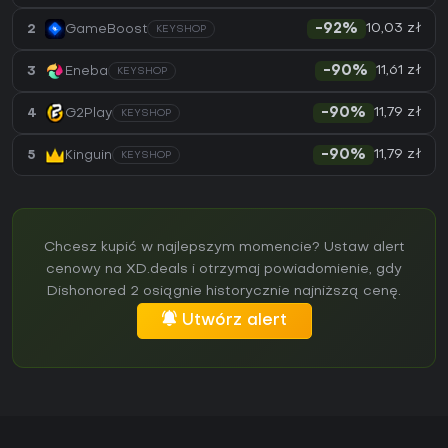
10,03 zł
2
GameBoost
-92%
KEYSHOP
11,61 zł
3
Eneba
-90%
KEYSHOP
11,79 zł
4
G2Play
-90%
KEYSHOP
11,79 zł
5
Kinguin
-90%
KEYSHOP
Chcesz kupić w najlepszym momencie? Ustaw alert
cenowy na XD.deals i otrzymaj powiadomienie, gdy
Dishonored 2 osiągnie historycznie najniższą cenę.
Utwórz alert