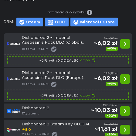
Informacja o ryzyku:
DRM:
Steam
GOG
Microsoft Store
Dishonored 2 - Imperial
128,99 zł
Assassin's Pack DLC (Global)
~6,02 zł
(PC) - Steam - Digital Key
-95%
1d temu
DRM:
copy
-6% with XDDEALS6
Dishonored 2 - Imperial
128,99 zł
Assassin's Pack DLC (Europe)
~6,02 zł
(PC) - Steam - Digital Key
-95%
1d temu
DRM:
copy
-6% with XDDEALS6
128,04 zł
Dishonored 2
~10,03 zł
17tyg temu
-92%
Dishonored 2 Steam Key GLOBAL
128,99 zł
~11,61 zł
★
5.0
2d temu
DRM:
-90%