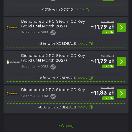
copy
-10% with XDD10
Dishonored 2 PC Steam CD Key
128,99 zł
(valid until March 2027)
~11,79 zł
-90%
2d temu
DRM:
copy
-8% with XD8DEALS
Dishonored 2 PC Steam CD Key
128,99 zł
(valid until March 2027)
~11,79 zł
-90%
2d temu
DRM:
copy
-8% with XD8DEALS
128,99 zł
Dishonored 2 PC Steam CD Key
~11,83 zł
2d temu
DRM:
-90%
copy
-8% with XD8DEALS
+Więcej