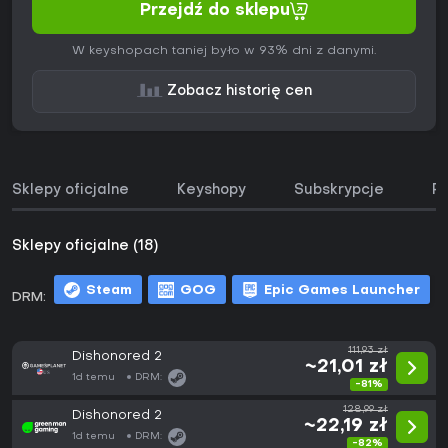
Przejdź do sklepu
W keyshopach taniej było w 93% dni z danymi.
Zobacz historię cen
Sklepy oficjalne
Keyshopy
Subskrypcje
Pa
Sklepy oficjalne (18)
Steam
GOG
Epic Games Launcher
DRM:
m
111,93 zł
Dishonored 2
~21,01 zł
1d temu
DRM:
-81%
128,99 zł
Dishonored 2
~22,19 zł
1d temu
DRM:
-82%