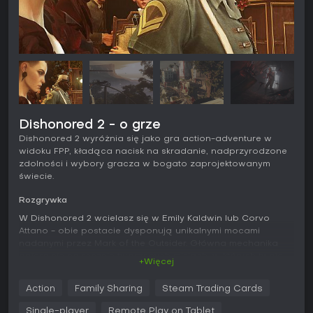
Dishonored 2 - o grze
Dishonored 2 wyróżnia się jako gra action-adventure w
widoku FPP, kładąca nacisk na skradanie, nadprzyrodzone
zdolności i wybory gracza w bogato zaprojektowanym
świecie.
Rozgrywka
W Dishonored 2 wcielasz się w Emily Kaldwin lub Corvo
Attano - obie postacie dysponują unikalnymi mocami
nadanymi przez Mark of the Outsider. Główna mechanika
opiera się na ręcznie tworzonych misjach, w których twoje
+Więcej
decyzje kształtują fabułę i otoczenie. Skradanie umożliwia
ciche eliminacje i unikanie wrogów, a system walki pozwala
Action
Family Sharing
Steam Trading Cards
na bezpośrednie starcia z użyciem mieczy, kusz czy
gadżetów. Zdolności rozwijasz poprzez crafting
Single-player
Remote Play on Tablet