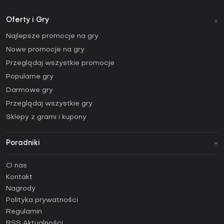
Oferty i Gry
Najlepsze promocje na gry
Nowe promocje na gry
Przeglądaj wszystkie promocje
Popularne gry
Darmowe gry
Przeglądaj wszystkie gry
Sklepy z grami i kupony
Poradniki
FAQ
O nas
Poradniki
Kontakt
Jak aktywować klucz Steam (CD Key)?
Nagrody
Jak aktywować klucz Epic Games (CD Key)?
Polityka prywatności
Regulamin
Jak aktywować klucz GOG (CD Key)?
RSS Aktualności