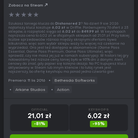
Zobacz na Steam
★
★
★
★
★
Szukasz taniego klucza do
Dishonored 2
? Na dzień 9 sie 2026
najtańszy klucz kosztuje
6,02 zł
w Driffle. Porównujemy 76 ofert z 23
sklepów, a rozpiętość sięga od
6,02 zł
do
849,99 zł
. W keyshopach
najniższa cena to 6,02 zł, w oficjalnych sklepach od 21,01 zł. Przy takiej
liczbie sprzedawców różnica między skrajnymi ofertami bywa
kilkukrotna, więc sam wybór sklepu waży tu więcej niż czekanie na
wyprzedaż. Gra jest też dostępna w abonamencie (Game Pass
Essential, Game Pass Premium, Game Pass Ultimate), więc
sprawdź, czy nie masz jej już w ramach subskrypcji. W historii tej gry
notowaliśmy też niższe ceny, taniej było w 93% dni z danymi. Alert
cenowy da znać, gdy pojawi się kolejna okazja. Na PC kupujesz klucz
aktywowany w Steam lub innym kliencie i to tutaj rynek jest
najszerszy, bo ofertę keyshopu ma ponad jedna czwarta gier.
Premiera: 11 lis 2016
Bethesda Softworks
Arkane Studios
Action
OFFICIAL
KEYSHOPS
21,01 zł
6,02 zł
-81%
-95%