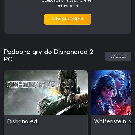
Czekasz na lepszą ofertę?
Ustaw alert.
Utwórz alert
Podobne gry do Dishonored 2
WIĘCEJ
PC
Dishonored
Wolfenstein: Y