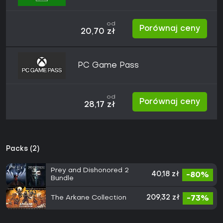
od
Porównaj ceny
20,70 zł
PC Game Pass
od
Porównaj ceny
28,17 zł
Packs (2)
Prey and Dishonored 2
40,18 zł
-80%
Bundle
The Arkane Collection
209,32 zł
-73%