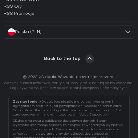
Jak aktywować klucz Ubisoft Connect (CD Key)?
RSS Gry
Jak aktywować klucz EA App (CD Key)?
RSS Promocje
Jak aktywować klucz Battle.net (CD Key)?
Polska (PLN)
Back to the top
© 2026 XD.deals. Wszelkie prawa zastrzeżone.
Wszystkie znaki towarowe, tytuły gier, logo i grafiki należą do ich właścicieli
i są używane wyłącznie w celach identyfikacyjnych i informacyjnych.
Zastrzeżenie:
XD.deals jest niezależną porównywarką cen i
agregatorem ofert i nie jest powiązane ani wspierane przez Valve
Corporation. Steam oraz logo Steam są znakami towarowymi i/lub
zarejestrowanymi znakami towarowymi Valve Corporation.
XD.deals korzysta z publicznie dostępnych danych Steam i
wyświetla informacje cenowe ze sklepów zewnętrznych wyłącznie
w celach informacyjnych. Nie sprzedajemy produktów ani kluczy
cyfrowych i nie gwarantujemy dokładności, dostępności ani