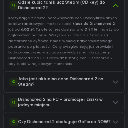
Gdzie kupić tani klucz Steam (CD key) do
Q
Dishonored 2?
Korzystając z naszej porównywarki cen i zweryfikowanych
kodów rabatowych, możesz kupić
klucz do Dishonored 2
już od
6,02 zł
. Ta oferta jest dostępna w
Driffle
i należy do
najtańszych na rynku. Wszystkie klucze na XD.deals są
dostarczane cyfrowo z możliwością natychmiastowego
pobrania po płatności. Ceny uwzględniają już prowizje i
kody promocyjne, więc zawsze widzisz najniższą cenę
Dishonored 2 na
PC
. Sprawdź
historię cen Dishonored 2
,
aby kupić w najlepszym momencie.
Jaka jest aktualna cena Dishonored 2 na
Q
Steam?
Dishonored 2 na PC - promocje i zniżki w
Q
jednym miejscu
Q
Czy Dishonored 2 obsługuje GeForce NOW?