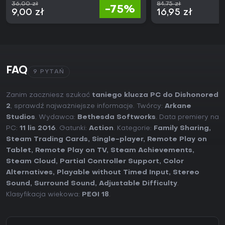
36,00 zł
84,75 zł
-75%
9,00 zł
16,95 zł
FAQ
9 PYTAŃ
Zanim zaczniesz szukać
taniego klucza PC do Dishonored
2
, sprawdź najważniejsze informacje. Twórcy:
Arkane
Studios
. Wydawca:
Bethesda Softworks
. Data premiery na
PC:
11 lis 2016
. Gatunki:
Action
. Kategorie:
Family Sharing
,
Steam Trading Cards
,
Single-player
,
Remote Play on
Tablet
,
Remote Play on TV
,
Steam Achievements
,
Steam Cloud
,
Partial Controller Support
,
Color
Alternatives
,
Playable without Timed Input
,
Stereo
Sound
,
Surround Sound
,
Adjustable Difficulty
.
Klasyfikacja wiekowa:
PEGI 18
.