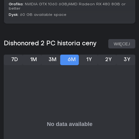
noty potwierdzające acclaim.
Grafika:
NVIDIA GTX 1060 6GB/AMD Radeon RX 480 8GB or
better
Gra trafi w gust fanów strategicznego stealth-action z
Dysk:
60 GB available space
istotnymi wyborami. Nie ma tu sezonów ani dużych
aktualizacji, ale podstawy trzymają poziom. Jeśli cenisz
replayable misje i kreatywność w single-playerze bez live
service, Dishonored 2 zapewni długą frajdę.
Dishonored 2 PC historia ceny
WIĘCEJ
7D
1M
3M
6M
1Y
2Y
3Y