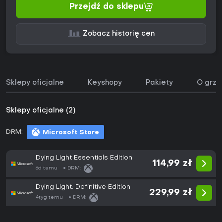
Przejdź do sklepu
Zobacz historię cen
Sklepy oficjalne
Keyshopy
Pakiety
O grze
Sklepy oficjalne (2)
DRM:
Microsoft Store
Dying Light Essentials Edition
114,99 zł
6d temu
DRM:
Dying Light: Definitive Edition
229,99 zł
4tyg temu
DRM: