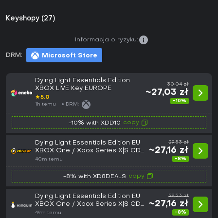
Keyshopy (27)
Informacja o ryzyku:
DRM:
Microsoft Store
Dying Light Essentials Edition
30,04 zł
XBOX LIVE Key EUROPE
~27,03 zł
★
5.0
-10%
1h temu
DRM:
copy
-10% with XDD10
Dying Light Essentials Edition EU
29,53 zł
~27,16 zł
XBOX One / Xbox Series X|S CD
Key
-8%
40m temu
copy
-8% with XD8DEALS
Dying Light Essentials Edition EU
29,53 zł
~27,16 zł
XBOX One / Xbox Series X|S CD
Key
-8%
49m temu