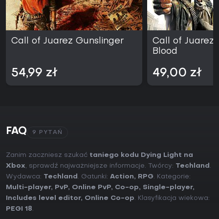
Call of Juarez Gunslinger
Call of Juarez:
Blood
54,99 zł
49,00 zł
FAQ
9 PYTAŃ
Zanim zaczniesz szukać
taniego kodu Dying Light na
Xbox
, sprawdź najważniejsze informacje. Twórcy:
Techland
.
Wydawca:
Techland
. Gatunki:
Action
,
RPG
. Kategorie:
Multi-player
,
PvP
,
Online PvP
,
Co-op
,
Single-player
,
Includes level editor
,
Online Co-op
. Klasyfikacja wiekowa:
PEGI 18
.