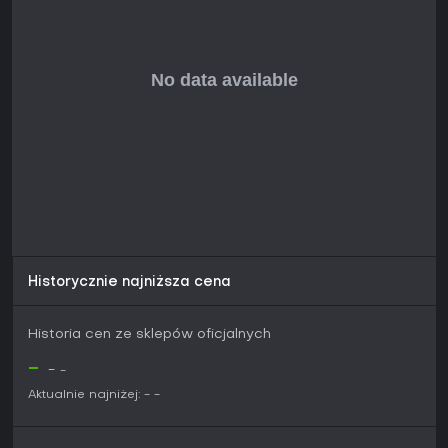
Jeśli lubisz survival z naciskiem na ruch i walkę w otwartym
świecie, ten tytuł nadal trzyma poziom dzięki miksowi
horroru i akcji. Co-op przyciąga ekipy na wspólne przygody,
a samotnicy docenią atmosferyczną narrację.
Zyskał ponad 50 nagród branżowych, co potwierdza
uznanie za innowacyjne mechaniki. Z ciągłymi
aktualizacjami i eventami idealnie pasuje do fanów zombie-
survivalu szukających gry wciąż wspieranej w 2026 roku -
zwłaszcza jeśli parkour i dynamiczne zmiany dzień-noc to
twój klimat.
Historycznie najniższa cena
Historia cen ze sklepów oficjalnych
-
-
-
Aktualnie najniżej:
-
-