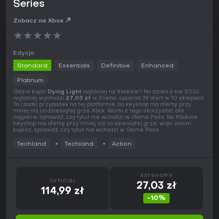
Series
Zobacz na Xbox
★
★
★
★
★
Edycje:
Standard
Essentials
Definitive
Enhanced
Platinum
Gdzie kupić
Dying Light
najtaniej na Xboksie? Na dzień 6 sie 2026
najtaniej wychodzi
27,03 zł
w Eneba, spośród 29 ofert w 10 sklepach.
To rzadki przypadek na tej platformie, bo keyshop ma ofertę przy
mniej niż co dziesiątej grze Xbox. Warto z tego skorzystać, ale
najpierw sprawdź, czy tytuł nie wchodzi w Game Pass. Na Xboksie
keyshop ma ofertę przy mniej niż co dziesiątej grze, więc zanim
kupisz, sprawdź, czy tytuł nie wchodzi w Game Pass.
Techland
Techland
Action
KEYSHOPS
OFFICIAL
27,03 zł
114,99 zł
-10%