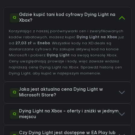
Gdzie kupić tani kod cyfrowy Dying Light na
Q
Xbox?
Korzystając z naszej porównywarki cen i zweryfikowanych
kodów rabatowych, możesz kupić
Dying Light na Xbox
już
od
27,03 zł
w
Eneba
. Wszystkie kody na XD.deals są
dostarczane cyfrowo. Po zakupie aktywuj kod na koncie
Microsoft i pobierz
Dying Light
na swoją konsolę Xbox.
Ceny uwzględniają prowizje i kody, więc zawsze widzisz
najniższą cenę Dying Light na
Xbox
. Sprawdź
historię cen
Dying Light
, aby kupić w najlepszym momencie.
Jaka jest aktualna cena Dying Light w
Q
Microsoft Store?
Dying Light na Xbox - oferty i zniżki w jednym
Q
miejscu
Czy Dying Light jest dostępne w EA Play lub