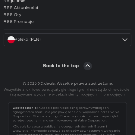
Regulamin
Jak aktywować klucz GOG (CD Key)?
RSS Aktualności
Jak aktywować klucz Ubisoft Connect (CD Key)?
RSS Gry
Jak aktywować klucz EA App (CD Key)?
RSS Promocje
Jak aktywować klucz Battle.net (CD Key)?
Polska (PLN)
Back to the top
© 2026 XD.deals. Wszelkie prawa zastrzeżone.
Wszystkie znaki towarowe, tytuły gier, logo i grafiki należą do ich właścicieli
i są używane wyłącznie w celach identyfikacyjnych i informacyjnych.
Zastrzeżenie:
XD.deals jest niezależną porównywarką cen i
agregatorem ofert i nie jest powiązane ani wspierane przez Valve
Corporation. Steam oraz logo Steam są znakami towarowymi i/lub
zarejestrowanymi znakami towarowymi Valve Corporation.
XD.deals korzysta z publicznie dostępnych danych Steam i
wyświetla informacje cenowe ze sklepów zewnętrznych wyłącznie