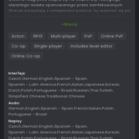
otwartego miasta opanowanego przez zainfekowanych.
Gracze korzystają z umiejętności parkour, by wspinać się po
budynkach, przeskakiwać po dachach i unikać zagrożeń,
co wprowadza wertykalny wymiar do odkrywania świata.
+Więcej
Walka opiera się na broni białej, którą można craftingować
i modyfikować, umożliwiając brutalne potyczki w zwarciu z
Action
RPG
Multi-player
PvP
Online PvP
hordami wrogów. Kluczowym elementem jest cykl dzień-noc:
za dnia względnie bezpiecznie buszuje się po zasoby, nocą
Co-op
Single-player
Includes level editor
zaś wychodzą silniejsi, agresywniejsi zainfekowani,
podkręcając napięcie. Otoczenie też pomaga - pułapki czy
Online Co-op
pojazdy dają przewagę w boju.
Aspekty survivalowe obejmują zarządzanie zasobami na
Interfejs:
zdrowie i wytrzymałość, a rozwój postaci to
Czech
German
English
Spanish - Spain
odblokowywanie nowych zdolności poprawiających
Spanish - Latin America
French
Italian
Japanese
Korean
mobilność i skuteczność w walce. Gra promuje kreatywne
Dutch
Polish
Portuguese - Brazil
Russian
Thai
Turkish
taktyki, jak zastawianie zasadzek czy odwracanie uwagi
Simplified Chinese
Traditional Chinese
wrogów, by przerzedzić ich szeregi przed bezpośrednim
Audio:
starciem.
German
English
Spanish - Spain
French
Italian
Polish
Portuguese - Brazil
Tryby gry
Napisy:
Kampania fabularna opowiada historię z rozgałęzieniami
Czech
German
English
Spanish - Spain
wyborów wpływającymi na sojusze i zakończenia,
Spanish - Latin America
French
Italian
Japanese
Korean
skupiając się na misji protagonisty w skażonym mieście. Co-
Dutch
Polish
Portuguese - Brazil
Russian
Thai
Turkish