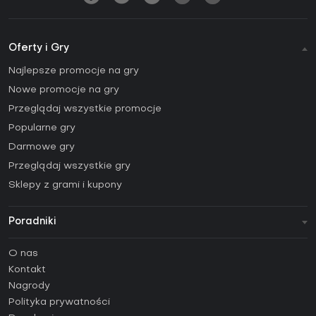
Oferty i Gry
Najlepsze promocje na gry
Nowe promocje na gry
Przeglądaj wszystkie promocje
Popularne gry
Darmowe gry
Przeglądaj wszystkie gry
Sklepy z grami i kupony
Poradniki
FAQ
O nas
Poradniki
Kontakt
Jak aktywować klucz Steam (CD Key)?
Nagrody
Jak aktywować klucz Epic Games (CD Key)?
Polityka prywatności