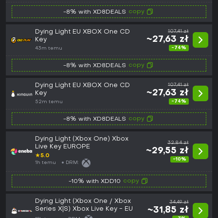
copy
-8% with XD8DEALS
Dying Light EU XBOX One CD
107,41 zł
~27,63 zł
Key
-74%
43m temu
copy
-8% with XD8DEALS
Dying Light EU XBOX One CD
107,41 zł
~27,63 zł
Key
-74%
52m temu
copy
-8% with XD8DEALS
Dying Light (Xbox One) Xbox
32,84 zł
Live Key EUROPE
~29,55 zł
★
5.0
-10%
1h temu
DRM:
copy
-10% with XDD10
Dying Light (Xbox One / Xbox
34,49 zł
Series X|S) Xbox Live Key - EU
~31,85 zł