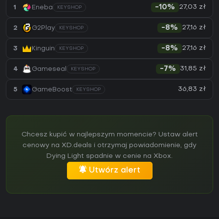
27,03 zł
1
Eneba
-10%
KEYSHOP
27,16 zł
2
G2Play
-8%
KEYSHOP
27,16 zł
3
Kinguin
-8%
KEYSHOP
31,85 zł
4
Gameseal
-7%
KEYSHOP
36,83 zł
5
GameBoost
KEYSHOP
Chcesz kupić w najlepszym momencie? Ustaw alert
cenowy na XD.deals i otrzymaj powiadomienie, gdy
Dying Light spadnie w cenie na Xbox.
Utwórz alert