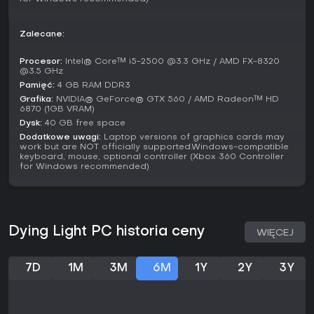
Zalecane:
Procesor:
Intel® Core™ i5-2500 @3.3 GHz / AMD FX-8320
@3.5 GHz
Pamięć:
4 GB RAM DDR3
Grafika:
NVIDIA® GeForce® GTX 560 / AMD Radeon™ HD
6870 (1GB VRAM)
Dysk:
40 GB free space
Dodatkowe uwagi:
Laptop versions of graphics cards may
work but are NOT officially supported.Windows-compatible
keyboard, mouse, optional controller (Xbox 360 Controller
for Windows recommended)
Dying Light PC historia ceny
WIĘCEJ
7D
1M
3M
6M
1Y
2Y
3Y