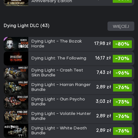
Anniversary Edition
Dying Light DLC (43)
WIĘCEJ
Dying Light - The Bozak
17,98 zł
-80%
Horde
Dying Light: The Following
16,17 zł
-70%
Dying Light - Crash Test
7,43 zł
-96%
Skin Bundle
Dying Light - Harran Ranger
2,89 zł
-76%
Bundle
Dying Light - Gun Psycho
3,03 zł
-75%
Bundle
Dying Light - Volatile Hunter
2,89 zł
-76%
Bundle
Dying Light - White Death
2,89 zł
-76%
Bundle