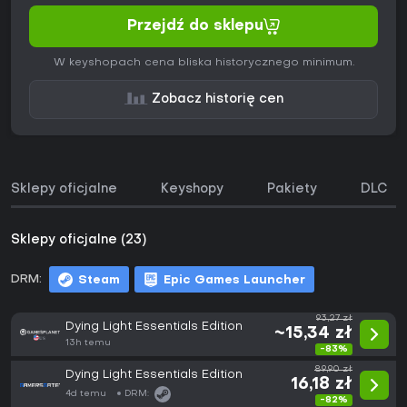
Przejdź do sklepu
W keyshopach cena bliska historycznego minimum.
Zobacz historię cen
Sklepy oficjalne
Keyshopy
Pakiety
DLC
Sklepy oficjalne (23)
DRM:
Steam
Epic Games Launcher
93,27 zł
Dying Light Essentials Edition
~15,34 zł
13h temu
-83%
89,90 zł
Dying Light Essentials Edition
16,18 zł
4d temu
DRM:
-82%