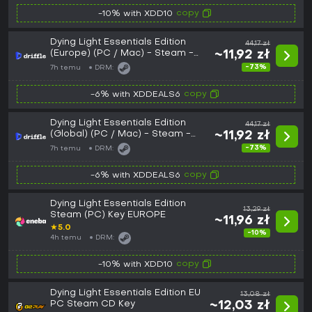
copy
-10% with XDD10
Dying Light Essentials Edition
44,17 zł
(Europe) (PC / Mac) - Steam -
~11,92 zł
Digital Key
-73%
7h temu
DRM:
copy
-6% with XDDEALS6
Dying Light Essentials Edition
44,17 zł
(Global) (PC / Mac) - Steam -
~11,92 zł
Digital Key
-73%
7h temu
DRM:
copy
-6% with XDDEALS6
Dying Light Essentials Edition
13,29 zł
Steam (PC) Key EUROPE
~11,96 zł
★
5.0
-10%
4h temu
DRM:
copy
-10% with XDD10
Dying Light Essentials Edition EU
13,08 zł
PC Steam CD Key
~12,03 zł