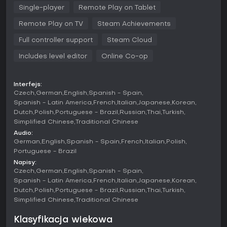
zręczność, siła i przetrwanie, odblokowując nowe
Single-player
Remote Play on Tablet
zdolności, które poprawiają mobilność i skuteczność w
Remote Play on TV
Steam Achievements
walce.
Full controller support
Steam Cloud
Cykl dobowy gruntownie zmienia dynamikę gry: dni sprzyjają
eksploracji, a noce zamieniają się w napięte próby
Includes level editor
Online Co-op
przetrwania, z ograniczoną widocznością i wzmożoną
aktywnością zombie.
Interfejs:
Tryby gry
Czech
German
English
Spanish - Spain
Główny tryb skupia się na kampanii fabularnej dla jednego
Spanish - Latin America
French
Italian
Japanese
Korean
gracza, w której wcielasz się w Crane'a - agenta
Dutch
Polish
Portuguese - Brazil
Russian
Thai
Turkish
specjalnego, lawirującego między lojalnością a walką o
Simplified Chinese
Traditional Chinese
przetrwanie w odizolowanym mieście.
Audio:
German
English
Spanish - Spain
French
Italian
Polish
Co-op obsługuje do czterech graczy, pozwalając
Portuguese - Brazil
zespołom wspólnie przechodzić kampanię i łączyć
Napisy:
umiejętności dla większych szans na przetrwanie w
Czech
German
English
Spanish - Spain
starciach z hordami zombie.
Spanish - Latin America
French
Italian
Japanese
Korean
Aktualny stan i aktualizacje
Dutch
Polish
Portuguese - Brazil
Russian
Thai
Turkish
Simplified Chinese
Traditional Chinese
Na rok 2026 Dying Light zyskał dzięki darmowej aktualizacji
Retouched Update: ulepszoną grafikę, zremasterowaną
Klasyfikacja wiekowa
ścieżkę dźwiękową i liczne poprawki wizualne,