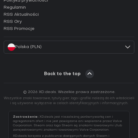
Jak aktywować klucz Epic Games (CD Key)?
Polityka prywatności
Regulamin
Jak aktywować klucz GOG (CD Key)?
RSS Aktualności
Jak aktywować klucz Ubisoft Connect (CD Key)?
RSS Gry
Jak aktywować klucz EA App (CD Key)?
RSS Promocje
Jak aktywować klucz Battle.net (CD Key)?
Polska (PLN)
Back to the top
© 2026 XD.deals. Wszelkie prawa zastrzeżone.
Wszystkie znaki towarowe, tytuły gier, logo i grafiki należą do ich właścicieli
i są używane wyłącznie w celach identyfikacyjnych i informacyjnych.
Zastrzeżenie:
XD.deals jest niezależną porównywarką cen i
agregatorem ofert i nie jest powiązane ani wspierane przez Valve
Corporation. Steam oraz logo Steam są znakami towarowymi i/lub
zarejestrowanymi znakami towarowymi Valve Corporation.
XD.deals korzysta z publicznie dostępnych danych Steam i