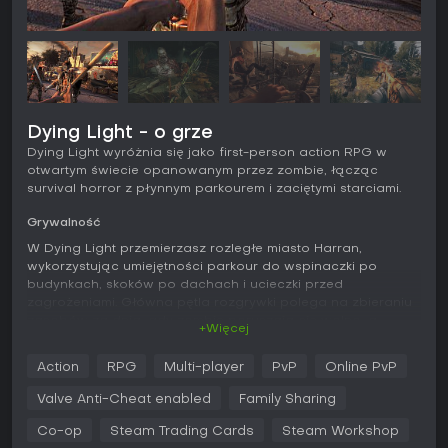
Dying Light - o grze
Dying Light wyróżnia się jako first-person action RPG w
otwartym świecie opanowanym przez zombie, łącząc
survival horror z płynnym parkourem i zaciętymi starciami.
Grywalność
W Dying Light przemierzasz rozległe miasto Harran,
wykorzystując umiejętności parkour do wspinaczki po
budynkach, skoków po dachach i ucieczki przed
zagrożeniami. Główna pętla rozgrywki polega na zbieraniu
zasobów za dnia, gdy zombie poruszają się wolno, a
+Więcej
następnie craftingowaniu broni i przygotowaniach do nocy,
kiedy wrogowie stają się znacznie bardziej agresywni i
Action
RPG
Multi-player
PvP
Online PvP
groźni.
Valve Anti-Cheat enabled
Family Sharing
Walka kładzie nacisk na broń białą, interakcje z otoczeniem
oraz taktyczne decyzje - bić się czy uciekać. Elementy RPG
Co-op
Steam Trading Cards
Steam Workshop
umożliwiają rozwój umiejętności w dziedzinach takich jak