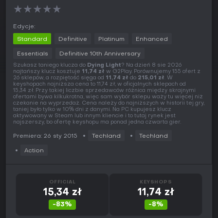
★
★
★
★
★
Edycje:
Standard
Definitive
Platinum
Enhanced
Essentials
Definitive 10th Anniversary
Szukasz taniego klucza do
Dying Light
? Na dzień 8 sie 2026
najtańszy klucz kosztuje
11,74 zł
w G2Play. Porównujemy 155 ofert z
26 sklepów, a rozpiętość sięga od
11,74 zł
do
215,01 zł
. W
keyshopach najniższa cena to 11,74 zł, w oficjalnych sklepach od
15,34 zł. Przy takiej liczbie sprzedawców różnica między skrajnymi
ofertami bywa kilkukrotna, więc sam wybór sklepu waży tu więcej niż
czekanie na wyprzedaż. Cena należy do najniższych w historii tej gry,
taniej było tylko w 10% dni z danymi. Na PC kupujesz klucz
aktywowany w Steam lub innym kliencie i to tutaj rynek jest
najszerszy, bo ofertę keyshopu ma ponad jedna czwarta gier.
Premiera: 26 sty 2015
Techland
Techland
Action
OFFICIAL
KEYSHOPS
15,34 zł
11,74 zł
-83%
-8%