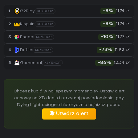
11,74 zł
1
G2Play
-8%
KEYSHOP
11,74 zł
2
Kinguin
-8%
KEYSHOP
11,77 zł
3
Eneba
-10%
KEYSHOP
11,92 zł
4
Driffle
-73%
KEYSHOP
12,34 zł
5
Gameseal
-86%
KEYSHOP
Chcesz kupić w najlepszym momencie? Ustaw alert
cenowy na XD.deals i otrzymaj powiadomienie, gdy
Dying Light osiągnie historycznie najniższą cenę.
Utwórz alert