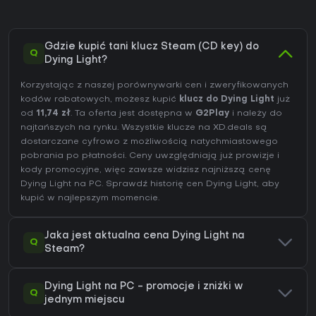
Gdzie kupić tani klucz Steam (CD key) do
Q
Dying Light?
Korzystając z naszej porównywarki cen i zweryfikowanych
kodów rabatowych, możesz kupić
klucz do Dying Light
już
od
11,74 zł
. Ta oferta jest dostępna w
G2Play
i należy do
najtańszych na rynku. Wszystkie klucze na XD.deals są
dostarczane cyfrowo z możliwością natychmiastowego
pobrania po płatności. Ceny uwzględniają już prowizje i
kody promocyjne, więc zawsze widzisz najniższą cenę
Dying Light na
PC
. Sprawdź
historię cen Dying Light
, aby
kupić w najlepszym momencie.
Jaka jest aktualna cena Dying Light na
Q
Steam?
Dying Light na PC - promocje i zniżki w
Q
jednym miejscu