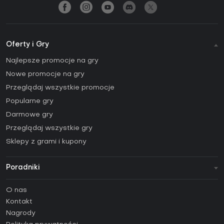
Oferty i Gry
Najlepsze promocje na gry
Nowe promocje na gry
Przeglądaj wszystkie promocje
Popularne gry
Darmowe gry
Przeglądaj wszystkie gry
Sklepy z grami i kupony
Poradniki
FAQ
O nas
Poradniki
Kontakt
Jak aktywować klucz Steam (CD Key)?
Nagrody