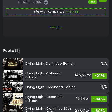
-8%
21h temu
DRM:
copy
-8% with XD8DEALS
+Więcej
Packs (5)
Dying Light Definitive Edition
N/A
Dying Light Platinum
145,53 zł
-61%
Edition
Dying Light Enhanced Edition
N/A
Dying Light Essentials
15,34 zł
-84%
Edition
Dying Light: Definitive 10th
27,00 zł
-80%