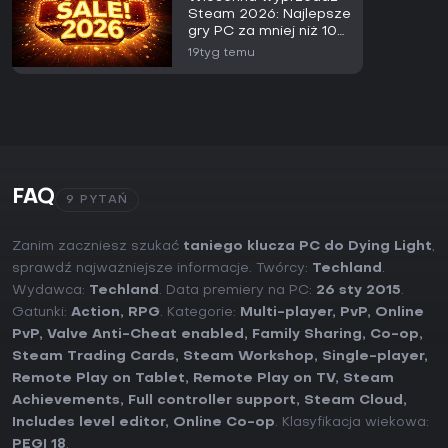
Steam 2026: Najlepsze
gry PC za mniej niż 10
zł
19tyg temu
FAQ
9 PYTAŃ
Zanim zaczniesz szukać
taniego klucza PC do Dying Light
,
sprawdź najważniejsze informacje. Twórcy:
Techland
.
Wydawca:
Techland
. Data premiery na PC:
26 sty 2015
.
Gatunki:
Action
,
RPG
. Kategorie:
Multi-player
,
PvP
,
Online
PvP
,
Valve Anti-Cheat enabled
,
Family Sharing
,
Co-op
,
Steam Trading Cards
,
Steam Workshop
,
Single-player
,
Remote Play on Tablet
,
Remote Play on TV
,
Steam
Achievements
,
Full controller support
,
Steam Cloud
,
Includes level editor
,
Online Co-op
. Klasyfikacja wiekowa:
PEGI 18
.