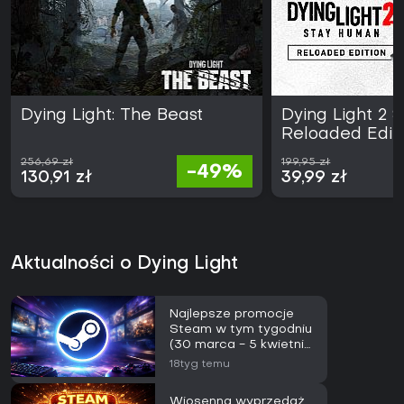
Dying Light: The Beast
Dying Light 2 
Reloaded Edit
256,69 zł
199,95 zł
-49%
130,91 zł
39,99 zł
Aktualności o Dying Light
Najlepsze promocje
Steam w tym tygodniu
(30 marca - 5 kwietnia
2026)
18tyg temu
Wiosenna wyprzedaż