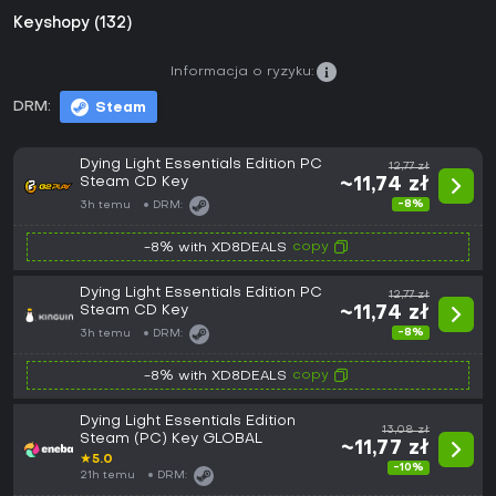
Keyshopy (132)
Informacja o ryzyku:
DRM:
Steam
Dying Light Essentials Edition PC
12,77 zł
Steam CD Key
~11,74 zł
-8%
3h temu
DRM:
copy
-8% with XD8DEALS
Dying Light Essentials Edition PC
12,77 zł
Steam CD Key
~11,74 zł
-8%
3h temu
DRM:
copy
-8% with XD8DEALS
Dying Light Essentials Edition
13,08 zł
Steam (PC) Key GLOBAL
~11,77 zł
★
5.0
-10%
21h temu
DRM: