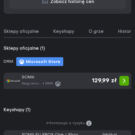
Zobacz historię cen
Sklepy oficjalne
Keyshopy
O grze
Histori
Sklepy oficjalne (1)
DRM:
Microsoft Store
SOMA
129,99 zł
16tyg temu
DRM:
Keyshopy (1)
Informacja o ryzyku:
SOMA EU XBOX One / Xbox
364,38 zł