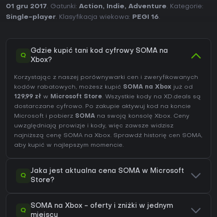
01 gru 2017
. Gatunki:
Action
,
Indie
,
Adventure
. Kategorie:
Single-player
. Klasyfikacja wiekowa:
PEGI 16
.
Gdzie kupić tani kod cyfrowy SOMA na
Q
Xbox?
Korzystając z naszej porównywarki cen i zweryfikowanych
kodów rabatowych, możesz kupić
SOMA na Xbox
już od
129,99 zł
w
Microsoft Store
. Wszystkie kody na XD.deals są
dostarczane cyfrowo. Po zakupie aktywuj kod na koncie
Microsoft i pobierz
SOMA
na swoją konsolę Xbox. Ceny
uwzględniają prowizje i kody, więc zawsze widzisz
najniższą cenę SOMA na
Xbox
. Sprawdź
historię cen SOMA
,
aby kupić w najlepszym momencie.
Jaka jest aktualna cena SOMA w Microsoft
Q
Store?
SOMA na Xbox - oferty i zniżki w jednym
Q
miejscu