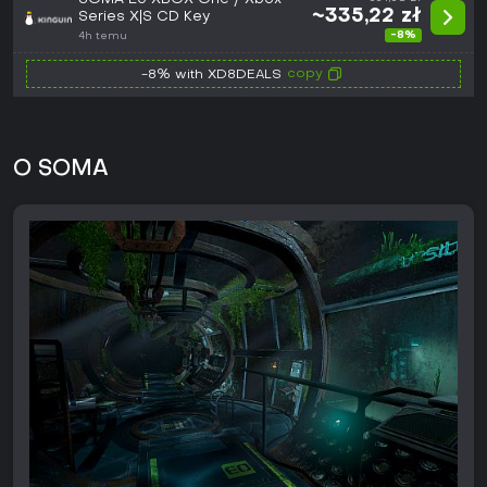
~335,22 zł
Series X|S CD Key
-8%
4h temu
copy
-8% with XD8DEALS
O SOMA