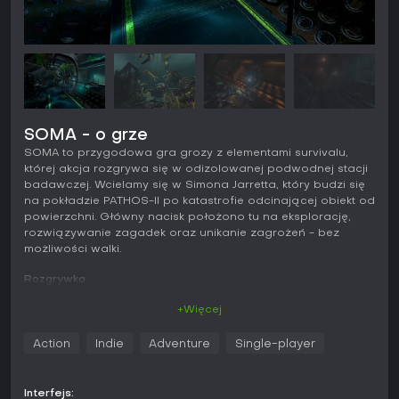
SOMA - o grze
SOMA to przygodowa gra grozy z elementami survivalu,
której akcja rozgrywa się w odizolowanej podwodnej stacji
badawczej. Wcielamy się w Simona Jarretta, który budzi się
na pokładzie PATHOS-II po katastrofie odcinającej obiekt od
powierzchni. Główny nacisk położono tu na eksplorację,
rozwiązywanie zagadek oraz unikanie zagrożeń - bez
możliwości walki.
Rozgrywka
Mechaniki stawiają na napięcie wynikające z ograniczonej
+Więcej
mobilności i bezbronności bohatera. Poruszanie się jest
powolne i przemyślane - gracz przeczesuje ciemne
Action
Indie
Adventure
Single-player
korytarze, zalane pomieszczenia i sale pełne maszyn w
poszukiwaniu interaktywnych przedmiotów. Zagadki
polegają najczęściej na łączeniu przedmiotów lub
Interfejs: