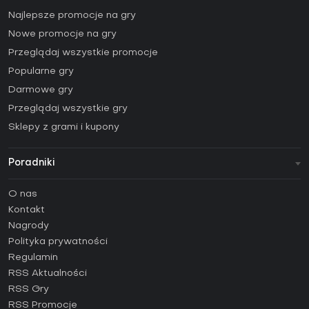
Najlepsze promocje na gry
Nowe promocje na gry
Przeglądaj wszystkie promocje
Popularne gry
Darmowe gry
Przeglądaj wszystkie gry
Sklepy z grami i kupony
Poradniki
FAQ
O nas
Poradniki
Kontakt
Jak aktywować klucz Steam (CD Key)?
Nagrody
Jak aktywować klucz Epic Games (CD Key)?
Polityka prywatności
Regulamin
Jak aktywować klucz GOG (CD Key)?
RSS Aktualności
Jak aktywować klucz Ubisoft Connect (CD Key)?
RSS Gry
Jak aktywować klucz EA App (CD Key)?
RSS Promocje