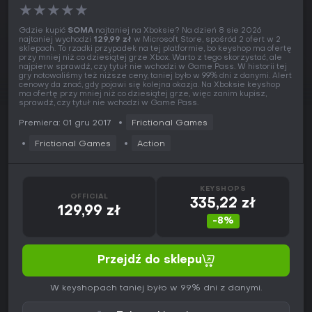
★
★
★
★
★
Gdzie kupić
SOMA
najtaniej na Xboksie? Na dzień 8 sie 2026
najtaniej wychodzi
129,99 zł
w Microsoft Store, spośród 2 ofert w 2
sklepach. To rzadki przypadek na tej platformie, bo keyshop ma ofertę
przy mniej niż co dziesiątej grze Xbox. Warto z tego skorzystać, ale
najpierw sprawdź, czy tytuł nie wchodzi w Game Pass. W historii tej
gry notowaliśmy też niższe ceny, taniej było w 99% dni z danymi. Alert
cenowy da znać, gdy pojawi się kolejna okazja. Na Xboksie keyshop
ma ofertę przy mniej niż co dziesiątej grze, więc zanim kupisz,
sprawdź, czy tytuł nie wchodzi w Game Pass.
Premiera: 01 gru 2017
Frictional Games
Frictional Games
Action
KEYSHOPS
OFFICIAL
335,22 zł
129,99 zł
-8%
Przejdź do sklepu
W keyshopach taniej było w 99% dni z danymi.