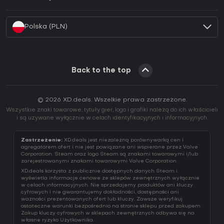
Jak aktywować klucz Battle.net (CD Key)?
Polska (PLN)
Back to the top
© 2026 XD.deals. Wszelkie prawa zastrzeżone.
Wszystkie znaki towarowe, tytuły gier, logo i grafiki należą do ich właścicieli
i są używane wyłącznie w celach identyfikacyjnych i informacyjnych.
Zastrzeżenie:
XD.deals jest niezależną porównywarką cen i
agregatorem ofert i nie jest powiązane ani wspierane przez Valve
Corporation. Steam oraz logo Steam są znakami towarowymi i/lub
zarejestrowanymi znakami towarowymi Valve Corporation.
XD.deals korzysta z publicznie dostępnych danych Steam i
wyświetla informacje cenowe ze sklepów zewnętrznych wyłącznie
w celach informacyjnych. Nie sprzedajemy produktów ani kluczy
cyfrowych i nie gwarantujemy dokładności, dostępności ani
ważności prezentowanych ofert lub kluczy. Zawsze weryfikuj
ostateczne warunki bezpośrednio na stronie sklepu przed zakupem.
Zakup kluczy cyfrowych w sklepach zewnętrznych odbywa się na
własne ryzyko Użytkownika.