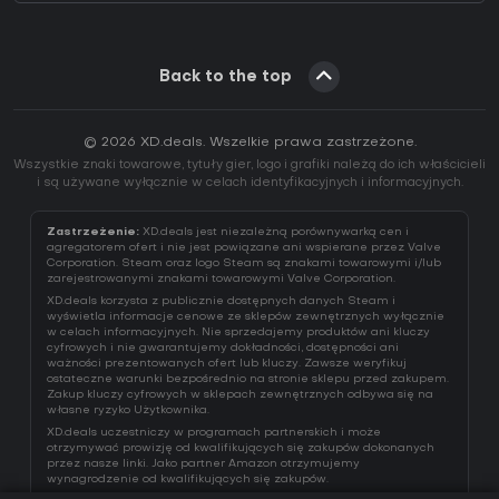
Back to the top
© 2026 XD.deals. Wszelkie prawa zastrzeżone.
Wszystkie znaki towarowe, tytuły gier, logo i grafiki należą do ich właścicieli
i są używane wyłącznie w celach identyfikacyjnych i informacyjnych.
Zastrzeżenie:
XD.deals jest niezależną porównywarką cen i
agregatorem ofert i nie jest powiązane ani wspierane przez Valve
Corporation. Steam oraz logo Steam są znakami towarowymi i/lub
zarejestrowanymi znakami towarowymi Valve Corporation.
XD.deals korzysta z publicznie dostępnych danych Steam i
wyświetla informacje cenowe ze sklepów zewnętrznych wyłącznie
w celach informacyjnych. Nie sprzedajemy produktów ani kluczy
cyfrowych i nie gwarantujemy dokładności, dostępności ani
ważności prezentowanych ofert lub kluczy. Zawsze weryfikuj
ostateczne warunki bezpośrednio na stronie sklepu przed zakupem.
Zakup kluczy cyfrowych w sklepach zewnętrznych odbywa się na
własne ryzyko Użytkownika.
XD.deals uczestniczy w programach partnerskich i może
otrzymywać prowizję od kwalifikujących się zakupów dokonanych
przez nasze linki. Jako partner Amazon otrzymujemy
wynagrodzenie od kwalifikujących się zakupów.