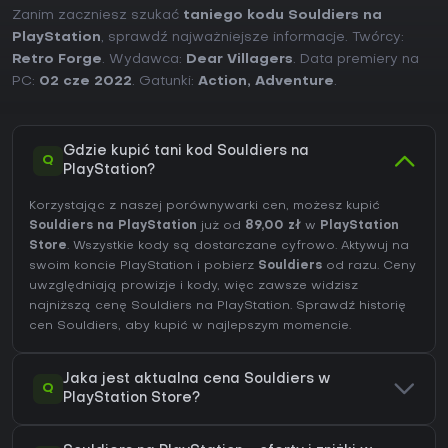
Zanim zaczniesz szukać
taniego kodu Souldiers na
PlayStation
, sprawdź najważniejsze informacje. Twórcy:
Retro Forge
. Wydawca:
Dear Villagers
. Data premiery na
PC:
02 cze 2022
. Gatunki:
Action
,
Adventure
.
Gdzie kupić tani kod Souldiers na
Q
PlayStation?
Korzystając z naszej porównywarki cen, możesz kupić
Souldiers na PlayStation
już od
89,00 zł
w
PlayStation
Store
. Wszystkie kody są dostarczane cyfrowo. Aktywuj na
swoim koncie PlayStation i pobierz
Souldiers
od razu. Ceny
uwzględniają prowizje i kody, więc zawsze widzisz
najniższą cenę Souldiers na
PlayStation
. Sprawdź
historię
cen Souldiers
, aby kupić w najlepszym momencie.
Jaka jest aktualna cena Souldiers w
Q
PlayStation Store?