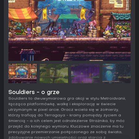
Souldiers - o grze
Souldiers to dwuwymiarowa gra akcji w stylu Metroidvanii,
łącząca platformówkę, walkę i eksplorację w świecie
utrzymanym w pixel arcie. Gracz wciela się w żołnierzy,
którzy trafiają do Terragaya - krainy pomiędzy życiem a
śmiercią - a ich celem jest odnalezienie Strażnika, by móc
przejść do kolejnego wymiaru. Kluczowe znaczenie ma tu
precyzyjne przemierzanie połączonego ze sobą świata,
zdobywanie nowych umiejętności oraz starcia z