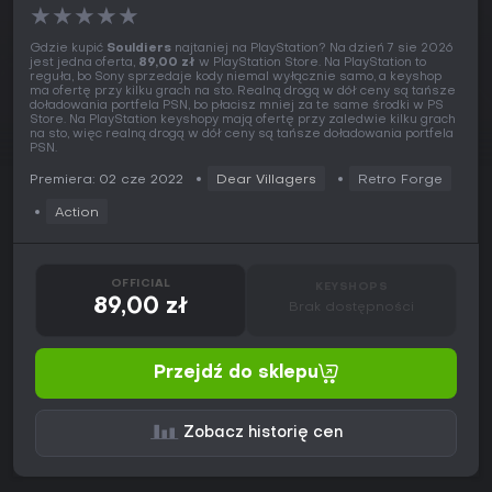
★
★
★
★
★
Gdzie kupić
Souldiers
najtaniej na PlayStation? Na dzień 7 sie 2026
jest jedna oferta,
89,00 zł
w PlayStation Store. Na PlayStation to
reguła, bo Sony sprzedaje kody niemal wyłącznie samo, a keyshop
ma ofertę przy kilku grach na sto. Realną drogą w dół ceny są tańsze
doładowania portfela PSN, bo płacisz mniej za te same środki w PS
Store. Na PlayStation keyshopy mają ofertę przy zaledwie kilku grach
na sto, więc realną drogą w dół ceny są tańsze doładowania portfela
PSN.
Premiera: 02 cze 2022
Dear Villagers
Retro Forge
Action
OFFICIAL
KEYSHOPS
89,00 zł
Brak dostępności
Przejdź do sklepu
Zobacz historię cen