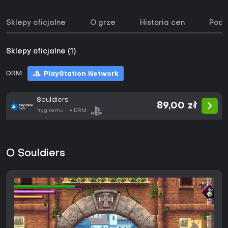
Sklepy oficjalne
O grze
Historia cen
Podo
Sklepy oficjalne (1)
DRM:
PlayStation Network
Souldiers
89,00 zł
1tyg temu
DRM:
O Souldiers