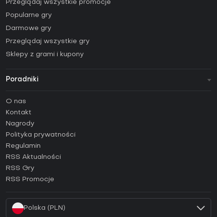
Przeglądaj wszystkie promocje
Popularne gry
Darmowe gry
Przeglądaj wszystkie gry
Sklepy z grami i kupony
Poradniki
FAQ
O nas
Poradniki
Kontakt
Jak aktywować klucz Steam (CD Key)?
Nagrody
Jak aktywować klucz Epic Games (CD Key)?
Polityka prywatności
Regulamin
Jak aktywować klucz GOG (CD Key)?
RSS Aktualności
Jak aktywować klucz Ubisoft Connect (CD Key)?
RSS Gry
Jak aktywować klucz EA App (CD Key)?
RSS Promocje
Jak aktywować klucz Battle.net (CD Key)?
Polska (PLN)