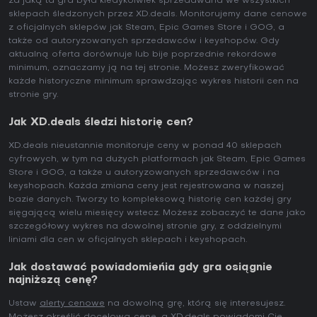
za jaką ta gra była kiedykolwiek sprzedawana we wszystkich
sklepach śledzonych przez XD.deals. Monitorujemy dane cenowe
z oficjalnych sklepów jak Steam, Epic Games Store i GOG, a
także od autoryzowanych sprzedawców i keyshopów. Gdy
aktualną oferta dorównuje lub bije poprzednie rekordowe
minimum, oznaczamy ją na tej stronie. Możesz zweryfikować
każde historyczne minimum sprawdzając wykres historii cen na
stronie gry.
Jak XD.deals śledzi historię cen?
XD.deals nieustannie monitoruje ceny w ponad 40 sklepach
cyfrowych, w tym na dużych platformach jak Steam, Epic Games
Store i GOG, a także u autoryzowanych sprzedawców i na
keyshopach. Każda zmiana ceny jest rejestrowana w naszej
bazie danych. Tworzy to kompleksową historię cen każdej gry
sięgającą wielu miesięcy wstecz. Możesz zobaczyć te dane jako
szczegółowy wykres na dowolnej stronie gry, z oddzielnymi
liniami dla cen w oficjalnych sklepach i keyshopach.
Jak dostawać powiadomieńia gdy gra osiągnie
najniższą cenę?
Ustaw
alerty cenowe
na dowolną grę, którą się interesujesz.