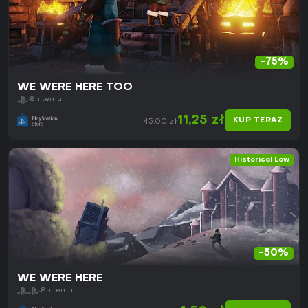
-75%
WE WERE HERE TOO
8h temu
11,25 zł
KUP TERAZ
45,00 zł
Historical Low
-50%
WE WERE HERE
8h temu