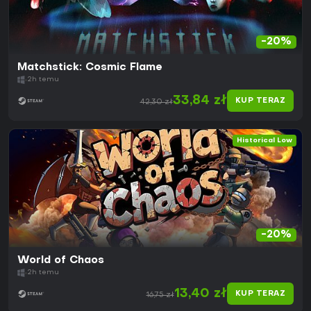
-20%
Matchstick: Cosmic Flame
2h temu
33,84 zł
KUP TERAZ
42,30 zł
Historical Low
-20%
World of Chaos
2h temu
13,40 zł
KUP TERAZ
16,75 zł