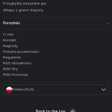
Przeglądaj wszystkie gry
Sklepy z grami i kupony
Poradniki
FAQ
O nas
Poradniki
Kontakt
Jak aktywować klucz Steam (CD Key)?
Nagrody
Jak aktywować klucz Epic Games (CD Key)?
Polityka prywatności
Regulamin
Jak aktywować klucz GOG (CD Key)?
RSS Aktualności
Jak aktywować klucz Ubisoft Connect (CD Key)?
RSS Gry
Jak aktywować klucz EA App (CD Key)?
RSS Promocje
Jak aktywować klucz Battle.net (CD Key)?
Polska (PLN)
Back to the top