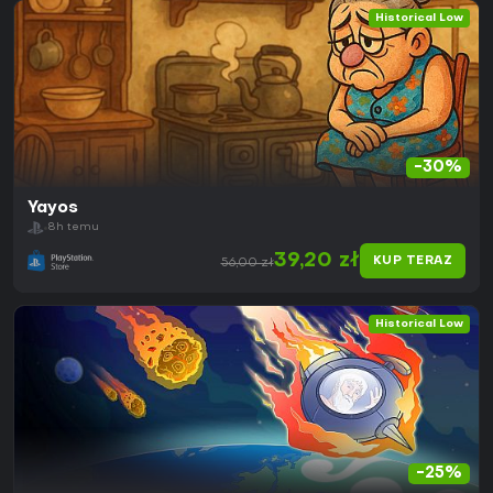
Historical Low
-30%
Yayos
8h temu
39,20 zł
KUP TERAZ
56,00 zł
Historical Low
-25%