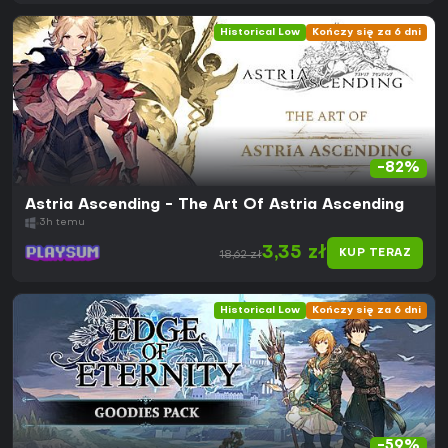
Historical Low
Kończy się za 6 dni
-82%
Astria Ascending - The Art Of Astria Ascending
3h temu
3,35 zł
KUP TERAZ
18,62 zł
Historical Low
Kończy się za 6 dni
-59%