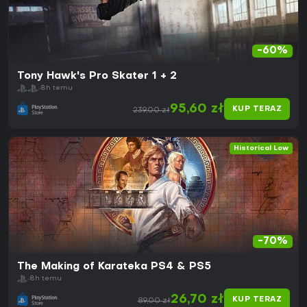
-60%
Tony Hawk's Pro Skater 1 + 2
8h temu
95,60 zł
KUP TERAZ
239,00 zł
Historical Low
-70%
The Making of Karateka PS4 & PS5
8h temu
26,70 zł
KUP TERAZ
89,00 zł