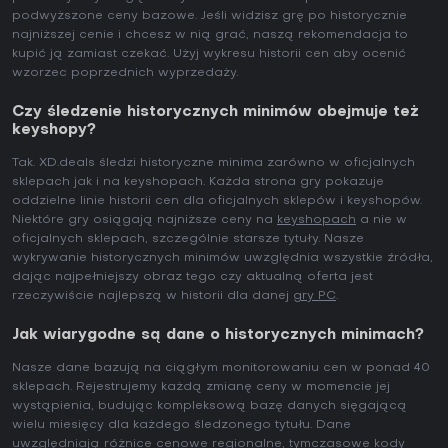
podwyższone ceny bazowe. Jeśli widzisz grę po historycznie
najniższej cenie i chcesz w nią grać, naszą rekomendacja to
kupić ją zamiast czekać. Użyj wykresu historii cen aby ocenić
wzorzec poprzednich wyprzedaży.
Czy śledzenie historycznych minimów obejmuje też
keyshopy?
Tak. XD.deals śledzi historyczne minima zarówno w oficjalnych
sklepach jak i na keyshopach. Każda strona gry pokazuje
oddzielne linie historii cen dla oficjalnych sklepów i keyshopów.
Niektóre gry osiągają najniższe ceny na
keyshopach
a nie w
oficjalnych sklepach, szczególnie starsze tytuły. Nasze
wykrywanie historycznych minimów uwzględnia wszystkie źródła,
dając najpełniejszy obraz tego czy aktualną oferta jest
rzeczywiście najlepszą w historii dla danej
gry PC
.
Jak wiarygodne są dane o historycznych minimach?
Nasze dane bazują na ciągłym monitorowaniu cen w ponad 40
sklepach. Rejestrujemy każdą zmianę ceny w momencie jej
wystąpienia, budując kompleksową bazę danych sięgającą
wielu miesięcy dla każdego śledzonego tytułu. Dane
uwzględniają różnice cenowe regionalne, tymczasowe kody