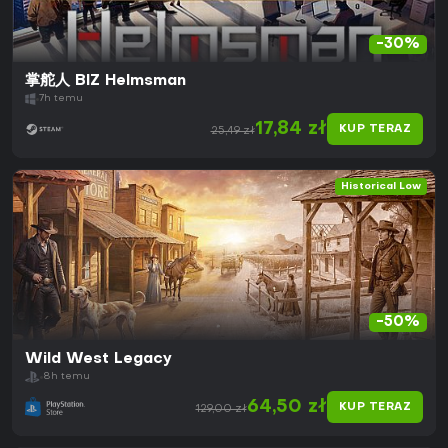
-30%
掌舵人 BIZ Helmsman
7h temu
17,84 zł
KUP TERAZ
25,49 zł
Historical Low
-50%
Wild West Legacy
8h temu
64,50 zł
KUP TERAZ
129,00 zł