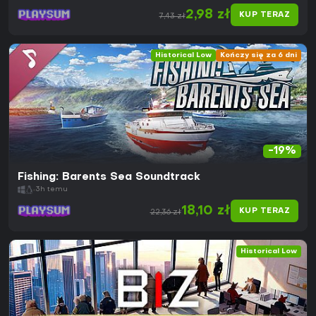
2,98 zł
KUP TERAZ
7,43 zł
Historical Low
Kończy się za 6 dni
-19%
Fishing: Barents Sea Soundtrack
3h temu
18,10 zł
KUP TERAZ
22,36 zł
Historical Low