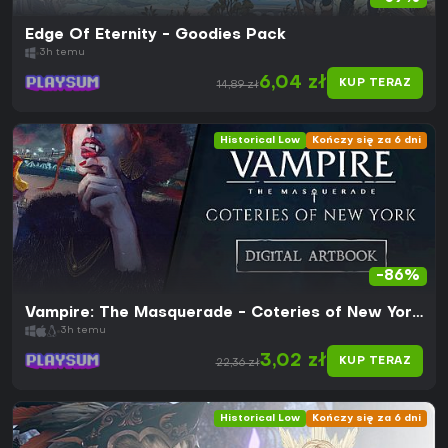
Edge Of Eternity - Goodies Pack
3h temu
6,04 zł
KUP TERAZ
14,89 zł
Historical Low
Kończy się za 6 dni
-86%
Vampire: The Masquerade - Coteries of New York
Artbook
3h temu
3,02 zł
KUP TERAZ
22,36 zł
Historical Low
Kończy się za 6 dni