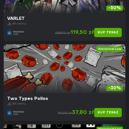
-50%
VARLET
8h temu
119,50 zł
KUP TERAZ
239,00 zł
Historical Low
-30%
Two Types Pollos
8h temu
37,80 zł
KUP TERAZ
54,00 zł