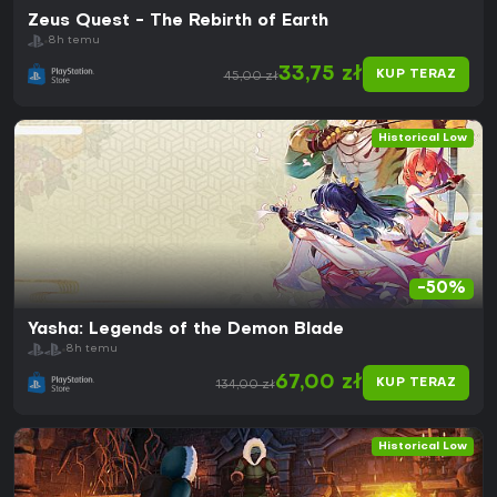
Zeus Quest - The Rebirth of Earth
8h temu
33,75 zł
KUP TERAZ
45,00 zł
Historical Low
-50%
Yasha: Legends of the Demon Blade
8h temu
67,00 zł
KUP TERAZ
134,00 zł
Historical Low