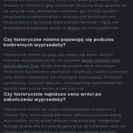
Możesz określić docelową cenę, a XD.deals powiadomi Cię
emailem w momencie gdy jakikolwiek śledzony sklep spadnie do
tej ceny lub niżej. Możesz też dodawać gry do listy życzeń i
otrzymywać powiadomieńia o znaczących spadkach cen.
Połącz alerty z tą stroną historycznych minimów i nigdy nie
przegapisz wyjątkowej okazji na
Steam
czy innej platformie.
Czy historyczne minima pojawiają się podczas
konkretnych wyprzedaży?
Historyczne minima grupują się zazwyczaj wokół dużych
eventów wyprzedażowych, szczególnie
Steam Summer Sale
i
Steam Winter Sale
. Mogą jednak pojawić się w dowolnym
momencie. Sprzedawcy zewnętrzni i keyshopy czasem pokonują
ceny Steam niezależnie od oficjalnych wyprzedaży. Promocje
wydawców, rocznice sklepów i błyskawiczne wyprzedaże też
tworzą historyczne minima przez cały rok.
Czy historycznie najniższa cena wróci po
zakończeniu wyprzedaży?
Historyczne minima są często przełamywane stopniowo z
czasem. Gra, która osiągnęła nowe minimum podczas jednej
wyprzedaży, może spaść jeszcze niżej podczas następnego
dużego eventu. Nie ma jednak gwarancji, że konkretna cena się
powtórzy. Gry mogą też być usuwane ze sklepów lub mieć