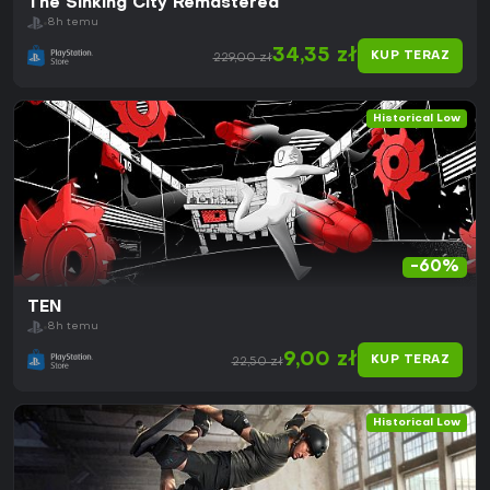
The Sinking City Remastered
8h temu
34,35 zł
KUP TERAZ
229,00 zł
Historical Low
-60%
TEN
8h temu
9,00 zł
KUP TERAZ
22,50 zł
Historical Low