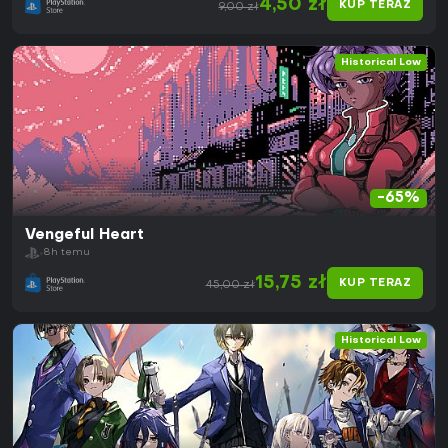
4,50 zł
KUP TERAZ
9,00 zł
Historical Low
-65%
Vengeful Heart
8h temu
15,75 zł
KUP TERAZ
45,00 zł
Historical Low