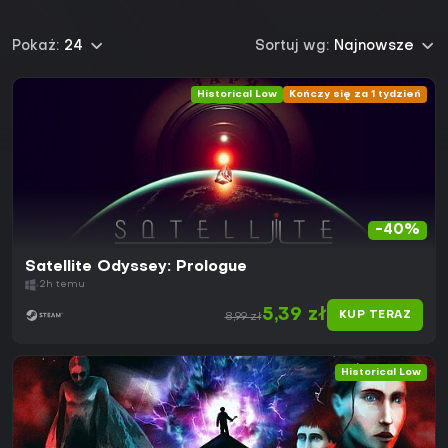
Pokaż:
24
Sortuj wg:
Najnowsze
Historical Low
Kończy się za 1 tydzień
-40%
Satellite Odyssey: Prologue
2h temu
5,39 zł
KUP TERAZ
8,99 zł
Historical Low