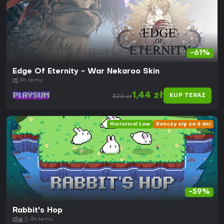
-61%
Edge Of Eternity - War Nekaroo Skin
3h temu
1,44 zł
KUP TERAZ
3,70 zł
Historical Low
Kończy się za 6 dni
-59%
Rabbit's Hop
3h temu