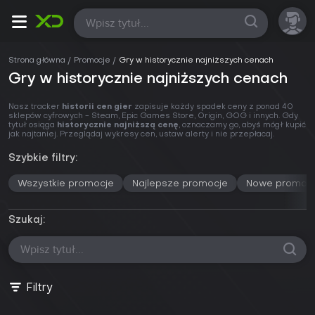
Wszystkie
Strona główna
Promocje
Gry w historycznie najniższych cenach
Gry w historycznie najniższych cenach
Nasz tracker
historii cen gier
zapisuje każdy spadek ceny z ponad 40
sklepów cyfrowych - Steam, Epic Games Store, Origin, GOG i innych. Gdy
tytuł osiąga
historycznie najniższą cenę
, oznaczamy go, abyś mógł kupić
jak najtaniej. Przeglądaj wykresy cen, ustaw alerty i nie przepłacaj.
Szybkie filtry:
Wszystkie promocje
Najlepsze promocje
Nowe promoc
Szukaj:
Filtry