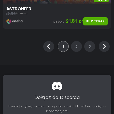
ASTRONEER
9h temu
21,81 zł
KUP TERAZ
128,90 zł
1
2
3
Dołącz do Discorda
Uzyskaj szybką pomoc od społeczności i bądź na bieżąco
z promocjami