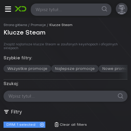
Wszystkie
Strona główna
Promocje
Klucze Steam
Klucze Steam
Znajdź najtańsze klucze Steam w zaufanych keyshopach i oficjalnych
sklepach
Szybkie filtry:
Wszystkie promocje
Najlepsze promocje
Nowe promoc
Szukaj:
Filtry
DRM:
1
selected
Clear all filters