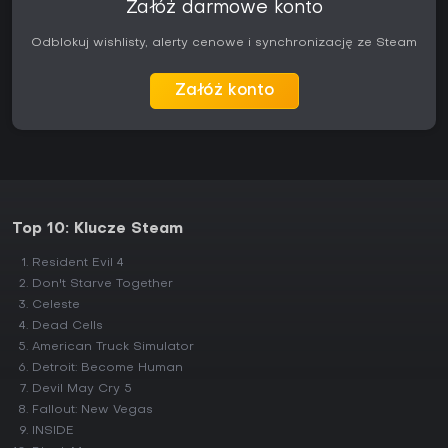
Załóż darmowe konto
Odblokuj wishlisty, alerty cenowe i synchronizację ze Steam
Załóż konto
Top 10: Klucze Steam
Resident Evil 4
Don't Starve Together
Celeste
Dead Cells
American Truck Simulator
Detroit: Become Human
Devil May Cry 5
Fallout: New Vegas
INSIDE