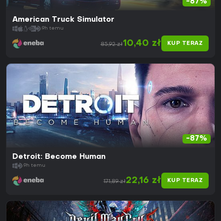
-87%
American Truck Simulator
9h temu
10,40 zł
KUP TERAZ
85,92 zł
-87%
Detroit: Become Human
9h temu
22,16 zł
KUP TERAZ
171,89 zł