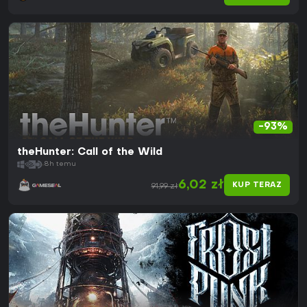
-93%
theHunter: Call of the Wild
8h temu
6,02 zł
KUP TERAZ
91,99 zł