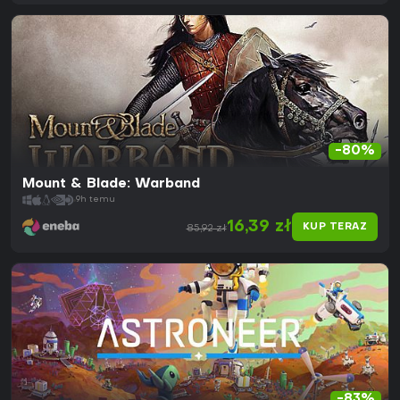
-80%
Mount & Blade: Warband
9h temu
16,39 zł
KUP TERAZ
85,92 zł
-83%