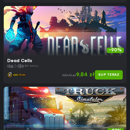
-90%
Dead Cells
8h temu
9,84 zł
KUP TERAZ
107,41 zł