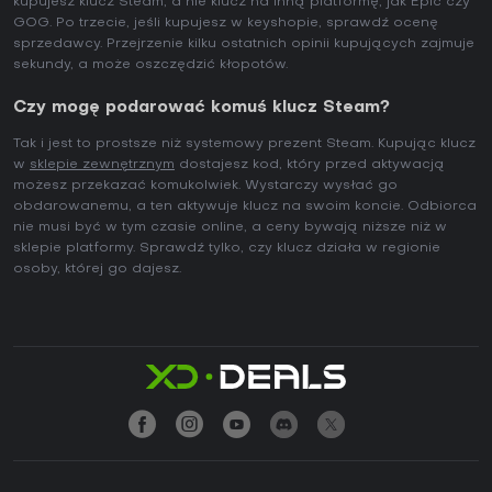
kupujesz klucz Steam, a nie klucz na inną platformę, jak Epic czy
GOG. Po trzecie, jeśli kupujesz w keyshopie, sprawdź ocenę
sprzedawcy. Przejrzenie kilku ostatnich opinii kupujących zajmuje
sekundy, a może oszczędzić kłopotów.
Czy mogę podarować komuś klucz Steam?
Tak i jest to prostsze niż systemowy prezent Steam. Kupując klucz
w
sklepie zewnętrznym
dostajesz kod, który przed aktywacją
możesz przekazać komukolwiek. Wystarczy wysłać go
obdarowanemu, a ten aktywuje klucz na swoim koncie. Odbiorca
nie musi być w tym czasie online, a ceny bywają niższe niż w
sklepie platformy. Sprawdź tylko, czy klucz działa w regionie
osoby, której go dajesz.