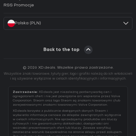
Jak aktywować klucz EA App (CD Key)?
RSS Promocje
Jak aktywować klucz Battle.net (CD Key)?
Polska (PLN)
Back to the top
© 2026 XD.deals. Wszelkie prawa zastrzeżone.
Wszystkie znaki towarowe, tytuły gier, logo i grafiki należą do ich właścicieli
i są używane wyłącznie w celach identyfikacyjnych i informacyjnych.
Zastrzeżenie:
XD.deals jest niezależną porównywarką cen i
agregatorem ofert i nie jest powiązane ani wspierane przez Valve
Corporation. Steam oraz logo Steam są znakami towarowymi i/lub
zarejestrowanymi znakami towarowymi Valve Corporation.
XD.deals korzysta z publicznie dostępnych danych Steam i
wyświetla informacje cenowe ze sklepów zewnętrznych wyłącznie
w celach informacyjnych. Nie sprzedajemy produktów ani kluczy
cyfrowych i nie gwarantujemy dokładności, dostępności ani
ważności prezentowanych ofert lub kluczy. Zawsze weryfikuj
ostateczne warunki bezpośrednio na stronie sklepu przed zakupem.