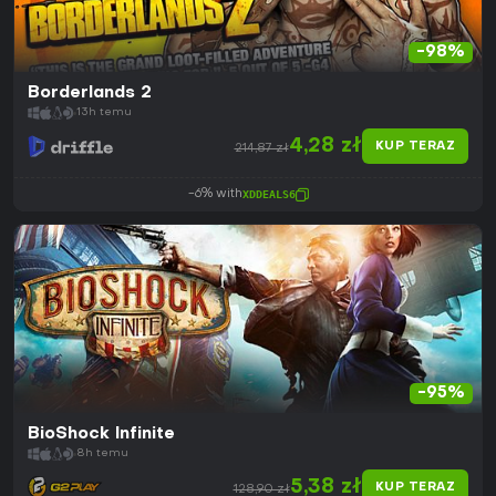
-98%
Borderlands 2
13h temu
4,28 zł
KUP TERAZ
214,87 zł
-6% with
XDDEALS6
-95%
BioShock Infinite
8h temu
5,38 zł
KUP TERAZ
128,90 zł