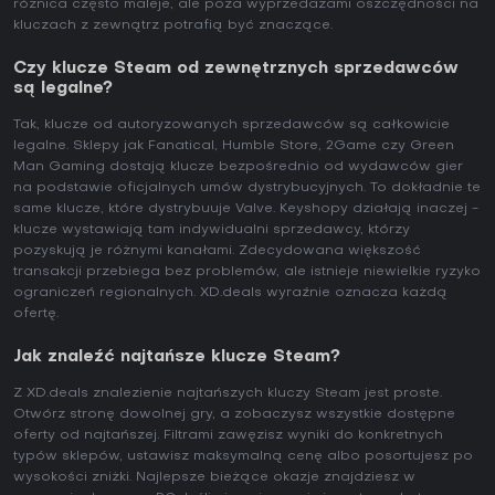
różnica często maleje, ale poza wyprzedażami oszczędności na
kluczach z zewnątrz potrafią być znaczące.
Czy klucze Steam od zewnętrznych sprzedawców
są legalne?
Tak, klucze od autoryzowanych sprzedawców są całkowicie
legalne. Sklepy jak Fanatical, Humble Store, 2Game czy Green
Man Gaming dostają klucze bezpośrednio od wydawców gier
na podstawie oficjalnych umów dystrybucyjnych. To dokładnie te
same klucze, które dystrybuuje Valve. Keyshopy działają inaczej -
klucze wystawiają tam indywidualni sprzedawcy, którzy
pozyskują je różnymi kanałami. Zdecydowana większość
transakcji przebiega bez problemów, ale istnieje niewielkie ryzyko
ograniczeń regionalnych. XD.deals wyraźnie oznacza każdą
ofertę.
Jak znaleźć najtańsze klucze Steam?
Z XD.deals znalezienie najtańszych kluczy Steam jest proste.
Otwórz stronę dowolnej gry, a zobaczysz wszystkie dostępne
oferty od najtańszej. Filtrami zawęzisz wyniki do konkretnych
typów sklepów, ustawisz maksymalną cenę albo posortujesz po
wysokości zniżki. Najlepsze bieżące okazje znajdziesz w