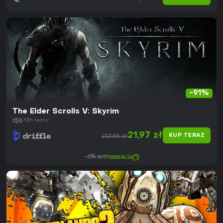
-91%
The Elder Scrolls V: Skyrim
13h temu
21,97 zł
KUP TERAZ
257,85 zł
-6% with
XDDEALS6