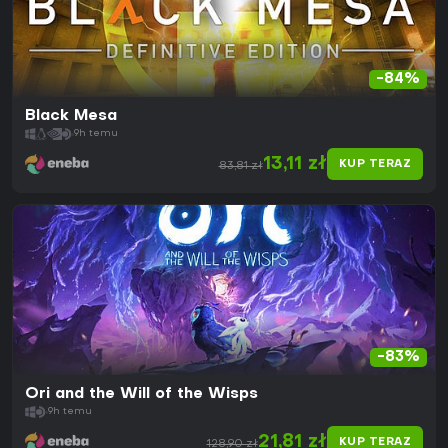
-84%
Black Mesa
9h temu
13,11 zł
KUP TERAZ
83,81 zł
-83%
Ori and the Will of the Wisps
9h temu
21,81 zł
KUP TERAZ
128,90 zł