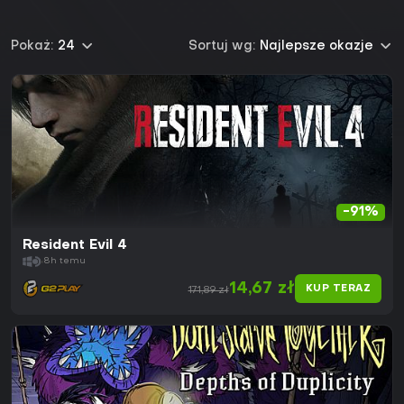
Pokaż:
24
Sortuj wg:
Najlepsze okazje
-91%
Resident Evil 4
8h temu
14,67 zł
KUP TERAZ
171,89 zł