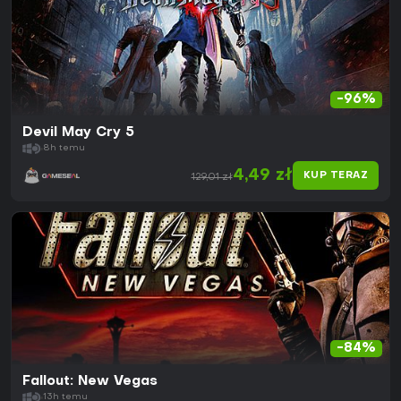
-96%
Devil May Cry 5
8h temu
4,49 zł
KUP TERAZ
129,01 zł
-84%
Fallout: New Vegas
13h temu