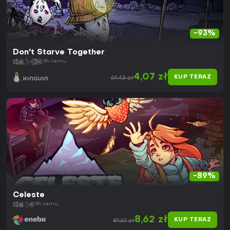
-93%
Don't Starve Together
9h temu
4,07 zł
KUP TERAZ
64,43 zł
-89%
Celeste
9h temu
8,62 zł
KUP TERAZ
81,62 zł