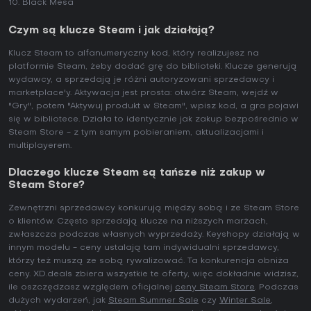
Black Mesa
Czym są klucze Steam i jak działają?
Klucz Steam to alfanumeryczny kod, który realizujesz na
platformie Steam, żeby dodać grę do biblioteki. Klucze generują
wydawcy, a sprzedają je różni autoryzowani sprzedawcy i
marketplace'y. Aktywacja jest prosta: otwórz Steam, wejdź w
"Gry", potem "Aktywuj produkt w Steam", wpisz kod, a gra pojawi
się w bibliotece. Działa to identycznie jak zakup bezpośrednio w
Steam Store - z tym samym pobieraniem, aktualizacjami i
multiplayerem.
Dlaczego klucze Steam są tańsze niż zakup w
Steam Store?
Zewnętrzni sprzedawcy konkurują między sobą i ze Steam Store
o klientów. Często sprzedają klucze na niższych marżach,
zwłaszcza podczas własnych wyprzedaży. Keyshopy działają w
innym modelu - ceny ustalają tam indywidualni sprzedawcy,
którzy też muszą ze sobą rywalizować. Ta konkurencja obniża
ceny. XD.deals zbiera wszystkie te oferty, więc dokładnie widzisz,
ile oszczędzasz względem oficjalnej
ceny Steam Store
. Podczas
dużych wydarzeń, jak
Steam Summer Sale
czy
Winter Sale
,