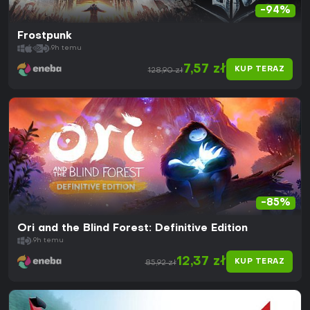
-94%
Frostpunk
9h temu
7,57 zł
KUP TERAZ
128,90 zł
-85%
Ori and the Blind Forest: Definitive Edition
9h temu
12,37 zł
KUP TERAZ
85,92 zł