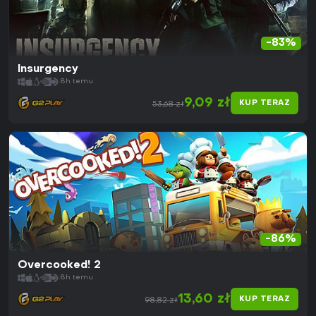
-83%
Insurgency
8h temu
9,09 zł
KUP TERAZ
53,68 zł
-86%
Overcooked! 2
8h temu
13,60 zł
KUP TERAZ
98,82 zł