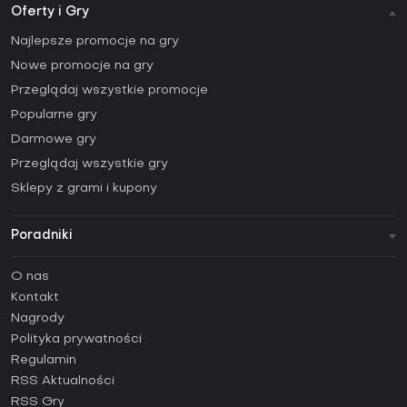
Oferty i Gry
Najlepsze promocje na gry
Nowe promocje na gry
Przeglądaj wszystkie promocje
Popularne gry
Darmowe gry
Przeglądaj wszystkie gry
Sklepy z grami i kupony
Poradniki
FAQ
O nas
Poradniki
Kontakt
Jak aktywować klucz Steam (CD Key)?
Nagrody
Jak aktywować klucz Epic Games (CD Key)?
Polityka prywatności
Regulamin
Jak aktywować klucz GOG (CD Key)?
RSS Aktualności
Jak aktywować klucz Ubisoft Connect (CD Key)?
RSS Gry