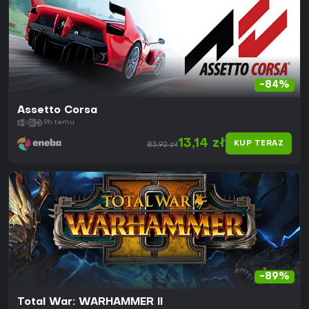
-84%
Assetto Corsa
9h temu
13,14 zł
KUP TERAZ
85,92 zł
-89%
Total War: WARHAMMER II