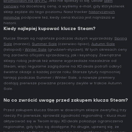
promocjach na gry PC
. Jeśli nie spieszy ci się, ustaw
alert
cenowy
na docelową cenę, a wyślemy e-mail, gdy którykolwiek
sklep zejdzie do tego poziomu. Nasz tracker
historycznych
minimów
podpowie też, kiedy cena klucza jest najniższa w
historii.
Kiedy najlepiej kupować klucze Steam?
Klucze Steam są najtańsze podczas dużych wyprzedaży:
Spring
Sale
(marzec),
Summer Sale
(czerwiec-lipiec),
Autumn Sale
(listopad) i
Winter Sale
(grudzień-styczeń). W tych okresach ceny
tną zarówno oficjalni sprzedawcy, jak i keyshopy. Zewnętrzne
sklepy robią jednak też własne wyprzedaże niezależnie od
Steam, więc regularne zaglądanie na XD.deals potrafi odkryć
świetne okazje o każdej porze roku. Starsze tytuły najmocniej
tanieją podczas Summer i Winter Sale, a nowsze premiery
dostają pierwsze poważne przeceny zwykle w trakcie Autumn
Sale.
Na co zwrócić uwagę przed zakupem klucza Steam?
Przed zakupem klucza Steam w dowolnym sklepie zweryfikuj trzy
rzeczy. Po pierwsze, sprawdź zgodność regionalną - klucz musi
aktywować się w Twoim kraju. XD.deals pokazuje ograniczenia
regionalne, gdy tylko są dostępne. Po drugie, upewnij się, że