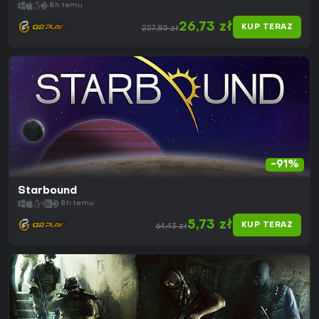
8h temu
26,73 zł
KUP TERAZ
257,85 zł
-91%
Starbound
8h temu
5,73 zł
KUP TERAZ
64,43 zł