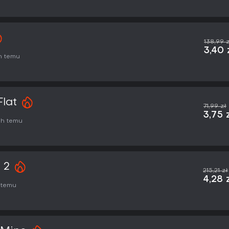
138,99 z
3,40 
h temu
Flat
71,99 zł
3,75 
6h temu
 2
215,21 zł
4,28 
 temu