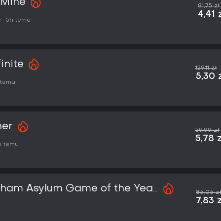
 Mine
81,75 zł
4,41 
5h temu
inite
129,11 zł
5,30 
 temu
her
59,99 zł
5,78 
h temu
kham Asylum Game of the Year
86,06 z
7,83 