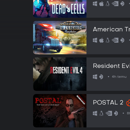
American Tr
Resident Evi
4h temu
POSTAL 2
8