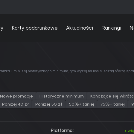
ry
Karty podarunkowe
Aktualności
Rankingi
N
niżka i im bliżej historycznego minimum, tym wyżej na liście. Każdą ofertę s
Nowe promocje
Historyczne minimum
Kończące się wkrót
Poniżej 40 zł
Poniżej 50 zł
50%+ taniej
75%+ taniej
9
Platforma:
+ wi