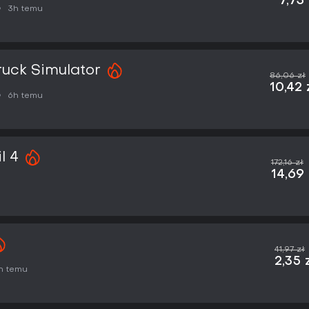
7,73 
3h temu
uck Simulator
86,06 zł
10,42 
6h temu
l 4
172,16 zł
14,69 
41,97 zł
2,35 
h temu