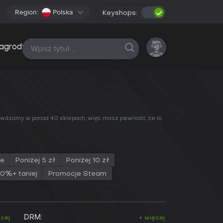
Region:
Polska
Keyshops:
Wszystkie platformy
agrody
prawdzamy w ponad 40 sklepach, więc masz pewność, że to
ce
Poniżej 5 zł
Poniżej 10 zł
0%+ taniej
Promocje Steam
DRM:
ęcej
+ więcej