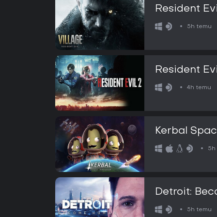
Resident Evi
5h temu
Resident Evi
4h temu
Kerbal Spa
5h
Detroit: B
5h temu