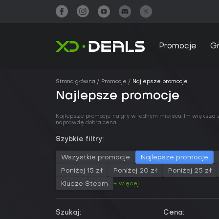
Promocje
G
Strona główna
Promocje
Najlepsze promocje
Najlepsze promocje
Najlepsze promocje na gry w jednym miejscu. Im większa z
naprawdę dobra cena.
Szybkie filtry:
Wszystkie promocje
Najlepsze promocje
Poniżej 15 zł
Poniżej 20 zł
Poniżej 25 zł
+ więcej
Klucze Steam
Szukaj:
Cena: