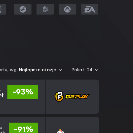
rtuj wg:
Najlepsze okazje
Pokaż:
24
ł
-93%
zł
zł
-91%