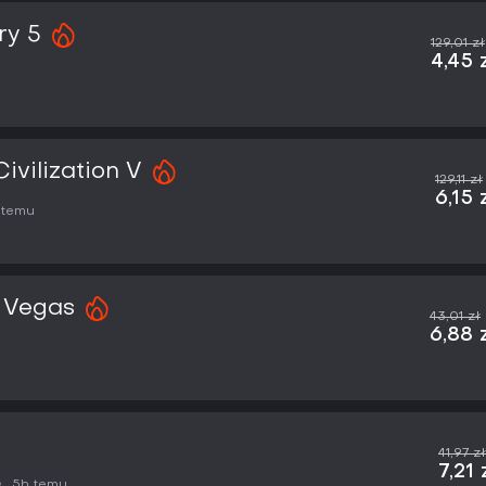
ry 5
129,01 zł
4,45 
Civilization V
129,11 zł
6,15 
 temu
w Vegas
43,01 zł
6,88 
41,97 zł
7,21 
5h temu