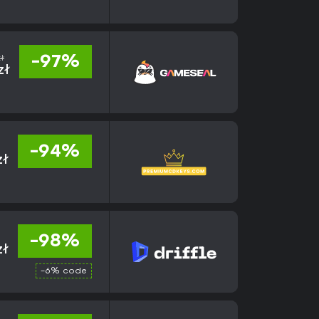
ł
-97%
zł
-94%
zł
-98%
zł
-6% code