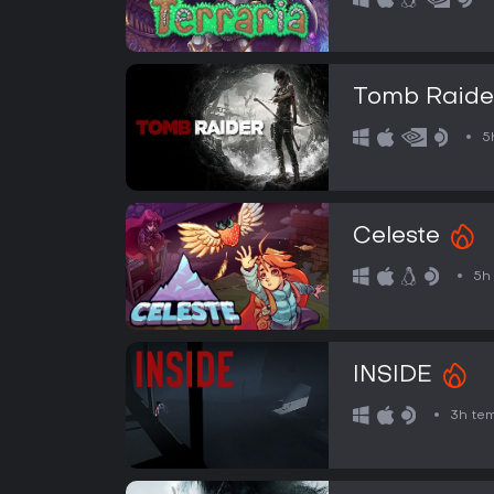
Tomb Raide
5
Celeste
5h
INSIDE
3h te