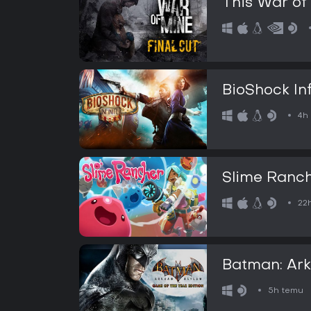
This War of
BioShock Inf
4h
Slime Ranc
22
Batman: Ar
Edition
5h temu