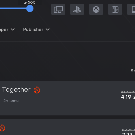
zł500
zł500
oper
Publisher
So
e Together
64,53 z
4,19 
5h temu
89,99 