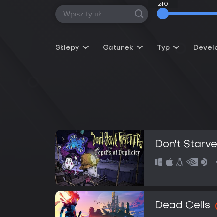
zł0
zł0
Sklepy
Gatunek
Typ
Devel
Don't Starv
Dead Cells