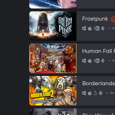
Frostpunk
4
Human Fall 
1
Borderlands
8h