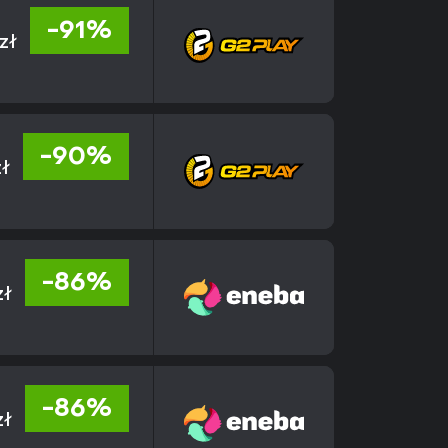
-91%
 zł
-90%
zł
-86%
zł
-86%
zł