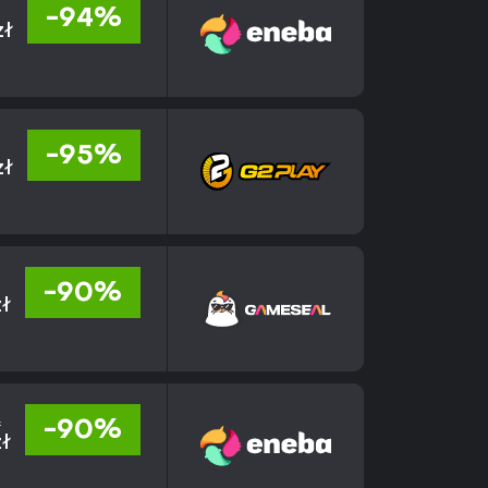
-94%
zł
-95%
zł
-90%
zł
ł
-90%
zł