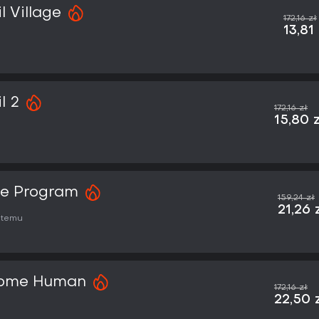
l Village
172,16 zł
13,81
l 2
172,16 zł
15,80 
ce Program
159,24 zł
21,26 
 temu
ecome Human
172,16 zł
22,50 