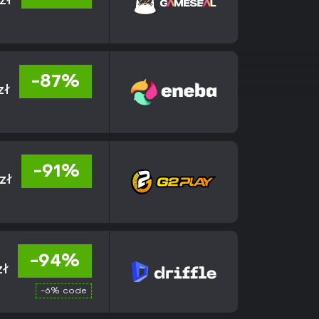
zł
-87%
zł
-91%
zł
-94%
zł
-6% code