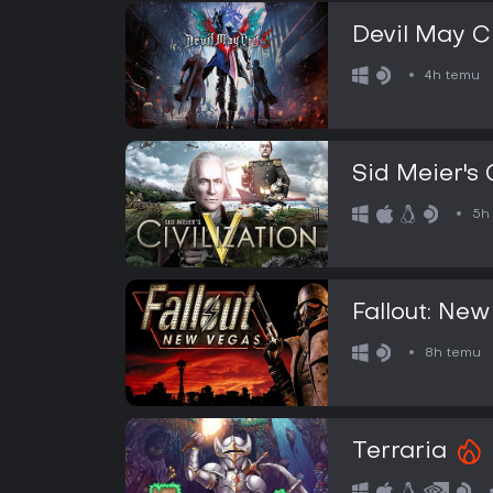
Devil May C
4h temu
Sid Meier's 
5h
Fallout: Ne
8h temu
Terraria