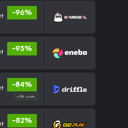
-96%
zł
-95%
zł
-84%
zł
-6% code
-82%
zł