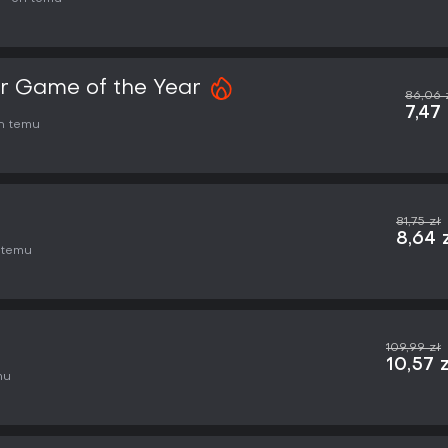
r Game of the Year
86,06 
7,47 
h temu
81,75 zł
8,64 
 temu
109,99 zł
10,57 
mu