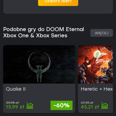
Utwórz alert
Xbox Series. Jeśli lubisz intensywne shootery oparte na
ruchu i nie boisz się stromego learning curve'u, ten tytuł
zapewni długą frajdę. Ci, co szukają relaksu, mogą uznać
go za zbyt wymagający.
Podobne gry do DOOM Eternal
WIĘCEJ
Xbox One & Xbox Series
Quake II
Heretic + Hexe
39,98 zł
67,48 zł
-60%
15,99 zł
45,21 zł