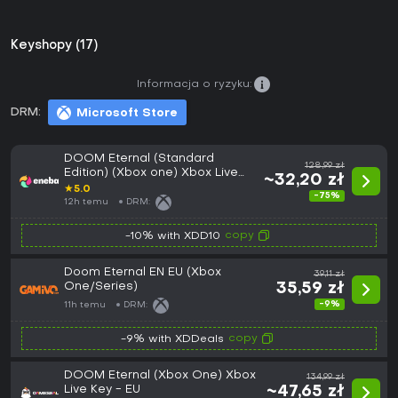
Keyshopy (17)
Informacja o ryzyku:
DRM:
Microsoft Store
DOOM Eternal (Standard
128,99 zł
Edition) (Xbox one) Xbox Live
~32,20 zł
Key EUROPE
★
5.0
-75%
12h temu
DRM:
copy
-10% with XDD10
Doom Eternal EN EU (Xbox
39,11 zł
One/Series)
35,59 zł
-9%
11h temu
DRM:
copy
-9% with XDDeals
DOOM Eternal (Xbox One) Xbox
134,99 zł
Live Key - EU
~47,65 zł