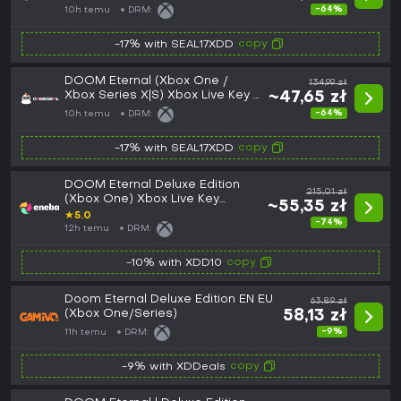
-64%
10h temu
DRM:
copy
-17% with SEAL17XDD
DOOM Eternal (Xbox One /
134,99 zł
Xbox Series X|S) Xbox Live Key -
~47,65 zł
EU
-64%
10h temu
DRM:
copy
-17% with SEAL17XDD
DOOM Eternal Deluxe Edition
215,01 zł
(Xbox One) Xbox Live Key
~55,35 zł
EUROPE
★
5.0
-74%
12h temu
DRM:
copy
-10% with XDD10
Doom Eternal Deluxe Edition EN EU
63,89 zł
(Xbox One/Series)
58,13 zł
-9%
11h temu
DRM:
copy
-9% with XDDeals