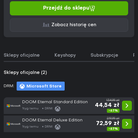
Przejdź do sklepu
Zobacz historię cen
Sklepy oficjalne
Keyshopy
Subskrypcje
Pa
Sklepy oficjalne (2)
DRM:
Microsoft Store
134,99 zł
DOOM Eternal Standard Edition
44,54 zł
1tyg temu
DRM:
-67%
219,99 zł
DOOM Eternal Deluxe Edition
72,59 zł
1tyg temu
DRM:
-67%