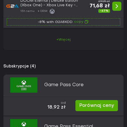
DOOM Eternal | Deluxe Edition
219,99 zł
(Xbox One) - Xbox Live Key -
71,68 zł
EUROPE
-67%
15h temu
DRM:
copy
-8% with G2A8XDD
+Więcej
Subskrypcje (4)
Game Pass Core
od
Porównaj ceny
18,92 zł
Game Pass Essential