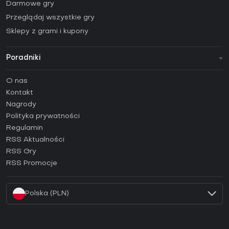
Darmowe gry
Przeglądaj wszystkie gry
Sklepy z grami i kupony
Poradniki
FAQ
O nas
Poradniki
Kontakt
Jak aktywować klucz Steam (CD Key)?
Nagrody
Jak aktywować klucz Epic Games (CD Key)?
Polityka prywatności
Regulamin
Jak aktywować klucz GOG (CD Key)?
RSS Aktualności
Jak aktywować klucz Ubisoft Connect (CD Key)?
RSS Gry
Jak aktywować klucz EA App (CD Key)?
RSS Promocje
Jak aktywować klucz Battle.net (CD Key)?
Polska (PLN)