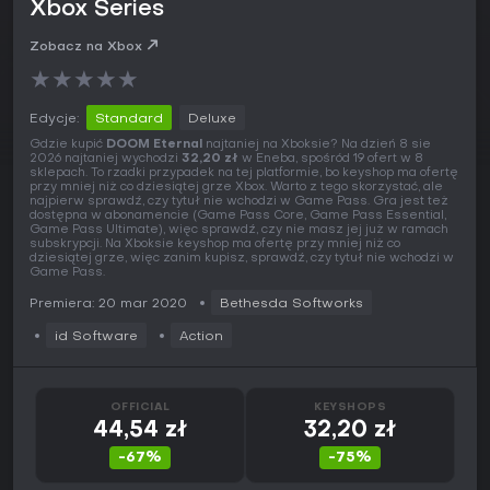
Xbox Series
Zobacz na Xbox
★
★
★
★
★
Edycje:
Standard
Deluxe
Gdzie kupić
DOOM Eternal
najtaniej na Xboksie? Na dzień 8 sie
2026 najtaniej wychodzi
32,20 zł
w Eneba, spośród 19 ofert w 8
sklepach. To rzadki przypadek na tej platformie, bo keyshop ma ofertę
przy mniej niż co dziesiątej grze Xbox. Warto z tego skorzystać, ale
najpierw sprawdź, czy tytuł nie wchodzi w Game Pass. Gra jest też
dostępna w abonamencie (Game Pass Core, Game Pass Essential,
Game Pass Ultimate), więc sprawdź, czy nie masz jej już w ramach
subskrypcji. Na Xboksie keyshop ma ofertę przy mniej niż co
dziesiątej grze, więc zanim kupisz, sprawdź, czy tytuł nie wchodzi w
Game Pass.
Premiera: 20 mar 2020
Bethesda Softworks
id Software
Action
OFFICIAL
KEYSHOPS
44,54 zł
32,20 zł
-67%
-75%