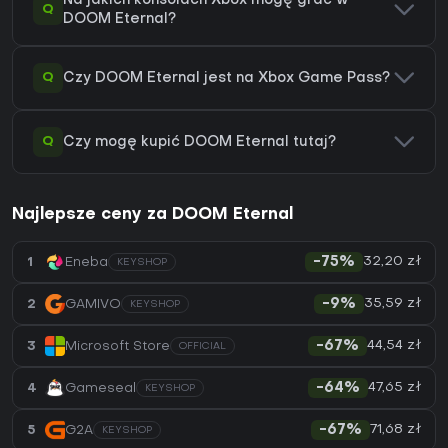
Na jakich konsolach Xbox mogę grać w
Q
DOOM Eternal?
Q
Czy DOOM Eternal jest na Xbox Game Pass?
Q
Czy mogę kupić DOOM Eternal tutaj?
Najlepsze ceny za DOOM Eternal
32,20 zł
1
Eneba
-75%
KEYSHOP
35,59 zł
2
GAMIVO
-9%
KEYSHOP
44,54 zł
3
Microsoft Store
-67%
OFFICIAL
47,65 zł
4
Gameseal
-64%
KEYSHOP
71,68 zł
5
G2A
-67%
KEYSHOP