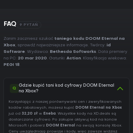
FAQ
9 PYTAŃ
Zanim zaczniesz szukać
taniego kodu DOOM Eternal na
Xbox
, sprawdź najważniejsze informacje. Twórcy:
id
Software
. Wydawca:
Bethesda Softworks
. Data premiery
na PC:
20 mar 2020
. Gatunki:
Action
. Klasyfikacja wiekowa:
PEGI 18
.
Gdzie kupić tani kod cyfrowy DOOM Eternal
Q
na Xbox?
Korzystając z naszej porównywarki cen i zweryfikowanych
kodów rabatowych, możesz kupić
DOOM Eternal na Xbox
już od
32,20 zł
w
Eneba
. Wszystkie kody na XD.deals są
dostarczane cyfrowo. Po zakupie aktywuj kod na koncie
Microsoft i pobierz
DOOM Eternal
na swoją konsolę Xbox.
Ceny uwzględniają prowizje i kody, więc zawsze widzisz