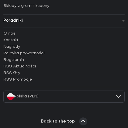
Sklepy z grami i kupony
Poradniki
FAQ
O nas
Poradniki
Kontakt
Jak aktywować klucz Steam (CD Key)?
Nagrody
Jak aktywować klucz Epic Games (CD Key)?
Polityka prywatności
Regulamin
Jak aktywować klucz GOG (CD Key)?
RSS Aktualności
Jak aktywować klucz Ubisoft Connect (CD Key)?
RSS Gry
Jak aktywować klucz EA App (CD Key)?
RSS Promocje
Jak aktywować klucz Battle.net (CD Key)?
Polska (PLN)
Back to the top