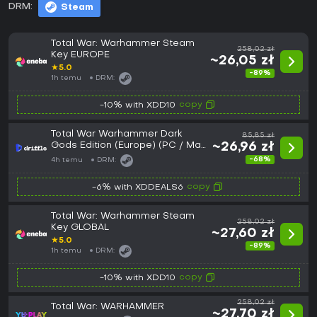
DRM:
Steam
Total War: Warhammer Steam
258,02 zł
Key EUROPE
~26,05 zł
★
5.0
-89%
1h temu
DRM:
copy
-10% with XDD10
Total War Warhammer Dark
85,85 zł
Gods Edition (Europe) (PC / Mac
~26,96 zł
/ Linux) - Steam - Digital Key
-68%
4h temu
DRM:
copy
-6% with XDDEALS6
Total War: Warhammer Steam
258,02 zł
Key GLOBAL
~27,60 zł
★
5.0
-89%
1h temu
DRM:
copy
-10% with XDD10
258,02 zł
Total War: WARHAMMER
~27,70 zł