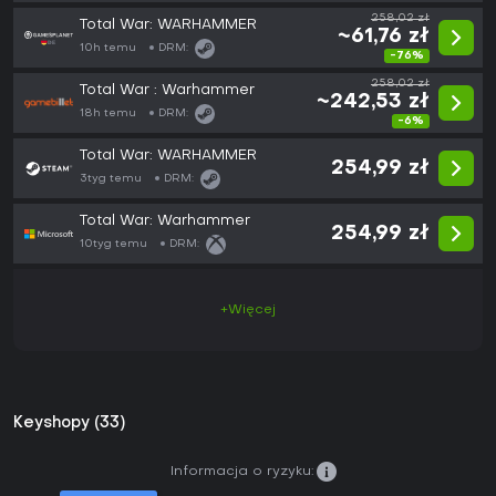
258,02 zł
Total War: WARHAMMER
~61,76 zł
10h temu
DRM:
-76%
258,02 zł
Total War : Warhammer
~242,53 zł
18h temu
DRM:
-6%
Total War: WARHAMMER
254,99 zł
3tyg temu
DRM:
Total War: Warhammer
254,99 zł
10tyg temu
DRM:
+Więcej
Keyshopy (33)
Informacja o ryzyku: