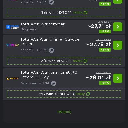
5h temu
DRM:
-89%
copy
-3% with XD3OFF
256,12 zł
Total War: Warhammer
~27,71 zł
17tyg temu
-89%
Total War Warhammer Savage
258,02 zł
Edition
~27,78 zł
-89%
5h temu
DRM:
copy
-3% with XD3OFF
Total War: Warhammer EU PC
258,02 zł
Steam CD Key
~28,01 zł
-89%
46m temu
DRM:
copy
-8% with XD8DEALS
+Więcej