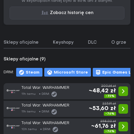
W keyshopach taniej było w 86% dni z danymi.
Zobacz historię cen
Sklepy oficjalne
Keyshopy
DLC
O grze
Sklepy oficjalne (9)
DRM:
Steam
Microsoft Store
Epic Games L
200,64 zł
Total War: WARHAMMER
~48,42 zł
11h temu
DRM:
-75%
223,91 zł
Total War: WARHAMMER
~53,60 zł
11h temu
DRM:
-76%
258,02 zł
Total War: WARHAMMER
~61,76 zł
10h temu
DRM:
-76%