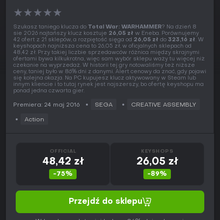
★
★
★
★
★
Szukasz taniego klucza do
Total War: WARHAMMER
? Na dzień 8
sie 2026 najtańszy klucz kosztuje
26,05 zł
w Eneba. Porównujemy
42 ofert z 21 sklepów, a rozpiętość sięga od
26,05 zł
do
323,16 zł
. W
keyshopach najniższa cena to 26,05 zł, w oficjalnych sklepach od
48,42 zł. Przy takiej liczbie sprzedawców różnica między skrajnymi
ofertami bywa kilkukrotna, więc sam wybór sklepu waży tu więcej niż
czekanie na wyprzedaż. W historii tej gry notowaliśmy też niższe
ceny, taniej było w 86% dni z danymi. Alert cenowy da znać, gdy pojawi
się kolejna okazja. Na PC kupujesz klucz aktywowany w Steam lub
innym kliencie i to tutaj rynek jest najszerszy, bo ofertę keyshopu ma
ponad jedna czwarta gier.
Premiera: 24 maj 2016
SEGA
CREATIVE ASSEMBLY
Action
OFFICIAL
KEYSHOPS
48,42 zł
26,05 zł
-75%
-89%
Przejdź do sklepu