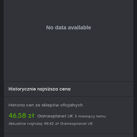
szukać gdzie indziej. Ogółem to solidna opcja do
budowania i toczenia bitew w świecie fantasy.
Historycznie najniższa cena
Historia cen ze sklepów oficjalnych
46,58 zł
Gamesplanet UK
5 miesięcy temu
Aktualnie najniżej:
48,42 zł
Gamesplanet UK