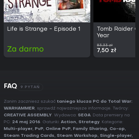
Life is Strange - Episode 1
Tomb Raider G
Year
83,33 zł
Za darmo
7,50 zł
FAQ
9 PYTAŃ
Zanim zaczniesz szukać
taniego klucza PC do Total War:
WARHAMMER
, sprawdź najważniejsze informacje. Twórcy:
CREATIVE ASSEMBLY
. Wydawca:
SEGA
. Data premiery na
PC:
24 maj 2016
. Gatunki:
Action
,
Strategy
. Kategorie:
Multi-player
,
PvP
,
Online PvP
,
Family Sharing
,
Co-op
,
Steam Trading Cards
,
Steam Workshop
,
Single-player
,