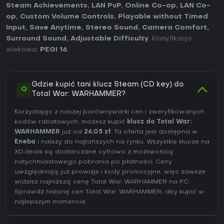
Steam Achievements
,
LAN PvP
,
Online Co-op
,
LAN Co-
op
,
Custom Volume Controls
,
Playable without Timed
Input
,
Save Anytime
,
Stereo Sound
,
Camera Comfort
,
Surround Sound
,
Adjustable Difficulty
. Klasyfikacja
wiekowa:
PEGI 16
.
Gdzie kupić tani klucz Steam (CD key) do
Q
Total War: WARHAMMER?
Korzystając z naszej porównywarki cen i zweryfikowanych
kodów rabatowych, możesz kupić
klucz do Total War:
WARHAMMER
już od
26,05 zł
. Ta oferta jest dostępna w
Eneba
i należy do najtańszych na rynku. Wszystkie klucze na
XD.deals są dostarczane cyfrowo z możliwością
natychmiastowego pobrania po płatności. Ceny
uwzględniają już prowizje i kody promocyjne, więc zawsze
widzisz najniższą cenę Total War: WARHAMMER na
PC
.
Sprawdź
historię cen Total War: WARHAMMER
, aby kupić w
najlepszym momencie.