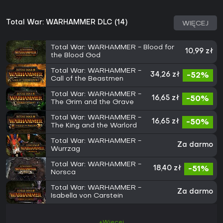
Total War: WARHAMMER DLC (14)
WIĘCEJ
Total War: WARHAMMER - Blood for
10,99 zł
the Blood God
Total War: WARHAMMER -
34,26 zł
-52%
Call of the Beastmen
Total War: WARHAMMER -
16,65 zł
-50%
The Grim and the Grave
Total War: WARHAMMER -
16,65 zł
-50%
The King and the Warlord
Total War: WARHAMMER -
Za darmo
Wurrzag
Total War: WARHAMMER -
18,40 zł
-51%
Norsca
Total War: WARHAMMER -
Za darmo
Isabella von Carstein
+Więcej