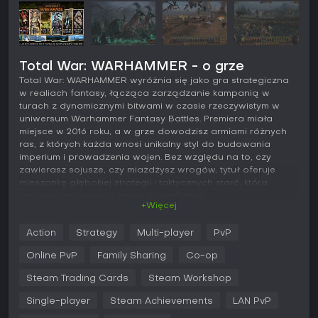
Total War: WARHAMMER - o grze
Total War: WARHAMMER wyróżnia się jako gra strategiczna
w realiach fantasy, łącząca zarządzanie kampanią w
turach z dynamicznymi bitwami w czasie rzeczywistym w
uniwersum Warhammer Fantasy Battles. Premiera miała
miejsce w 2016 roku, a w grze dowodzisz armiami różnych
ras, z których każda wnosi unikalny styl do budowania
imperium i prowadzenia wojen. Bez względu na to, czy
zawierasz sojusze, czy miażdżysz wrogów, tytuł oferuje
mieszankę głębokiej strategii i taktycznych starć, która
zachwyci miłośników epickich konfliktów.
+Więcej
Rozgrywka
Action
Strategy
Multi-player
PvP
W Total War: WARHAMMER podstawą jest zarządzanie
imperium na mapie w turach oraz prowadzenie wojsk w
Online PvP
Family Sharing
Co-op
bitwach czasu rzeczywistego. Zaczynasz od wyboru rasy i
Legendary Lorda, po czym rozwijasz terytorium poprzez
Steam Trading Cards
Steam Workshop
podboje, dyplomację i zarządzanie zasobami. Każda tura
Single-player
Steam Achievements
LAN PvP
na mapie kampanii to budowa osad, werbowanie jednostek
oraz badania technologii dostosowanych do atutów twojej