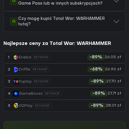
Q
Game Pass lub w innych subskrypcjach?
Czy mogę kupić Total War: WARHAMMER
Q
tutaj?
Najlepsze ceny za Total War: WARHAMMER
26,05 zł
1
Eneba
-89%
KEYSHOP
26,96 zł
2
Driffle
-68%
KEYSHOP
27,70 zł
3
Yuplay
-89%
KEYSHOP
27,71 zł
4
GameBoost
-89%
KEYSHOP
28,01 zł
5
G2Play
-89%
KEYSHOP